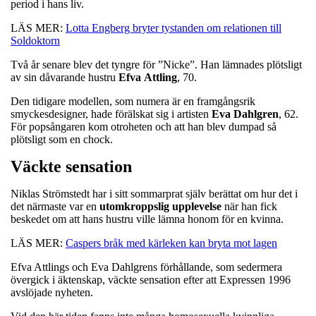
period i hans liv.
LÄS MER:
Lotta Engberg bryter tystanden om relationen till
Soldoktorn
Två år senare blev det tyngre för ”Nicke”. Han lämnades plötsligt
av sin dåvarande hustru
Efva
Attling
, 70.
Den tidigare modellen, som numera är en framgångsrik
smyckesdesigner, hade förälskat sig i artisten
Eva
Dahlgren
, 62.
För popsångaren kom otroheten och att han blev dumpad så
plötsligt som en chock.
Väckte sensation
Niklas Strömstedt har i sitt sommarprat själv berättat om hur det i
det närmaste var en
utomkroppslig upplevelse
när han fick
beskedet om att hans hustru ville lämna honom för en kvinna.
LÄS MER:
Caspers bråk med kärleken kan bryta mot lagen
Efva Attlings och Eva Dahlgrens förhållande, som sedermera
övergick i äktenskap, väckte sensation efter att Expressen 1996
avslöjade nyheten.