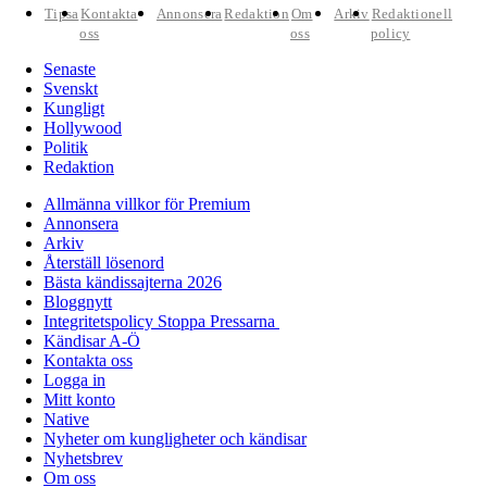
Tipsa
Kontakta
Annonsera
Redaktion
Om
Arkiv
Redaktionell
oss
oss
policy
Senaste
Svenskt
Kungligt
Hollywood
Politik
Redaktion
Allmänna villkor för Premium
Annonsera
Arkiv
Återställ lösenord
Bästa kändissajterna 2026
Bloggnytt
Integritetspolicy Stoppa Pressarna
Kändisar A-Ö
Kontakta oss
Logga in
Mitt konto
Native
Nyheter om kungligheter och kändisar
Nyhetsbrev
Om oss