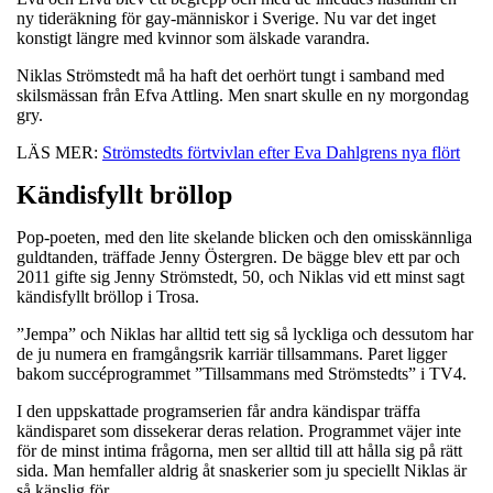
ny tideräkning för gay-människor i Sverige. Nu var det inget
konstigt längre med kvinnor som älskade varandra.
Niklas Strömstedt må ha haft det oerhört tungt i samband med
skilsmässan från Efva Attling. Men snart skulle en ny morgondag
gry.
LÄS MER:
Strömstedts förtvivlan efter Eva Dahlgrens nya flört
Kändisfyllt bröllop
Pop-poeten, med den lite skelande blicken och den omisskännliga
guldtanden, träffade Jenny Östergren. De bägge blev ett par och
2011 gifte sig Jenny Strömstedt, 50, och Niklas vid ett minst sagt
kändisfyllt bröllop i Trosa.
”Jempa” och Niklas har alltid tett sig så lyckliga och dessutom har
de ju numera en framgångsrik karriär tillsammans. Paret ligger
bakom succéprogrammet ”Tillsammans med Strömstedts” i TV4.
I den uppskattade programserien får andra kändispar träffa
kändisparet som dissekerar deras relation. Programmet väjer inte
för de minst intima frågorna, men ser alltid till att hålla sig på rätt
sida. Man hemfaller aldrig åt snaskerier som ju speciellt Niklas är
så känslig för.