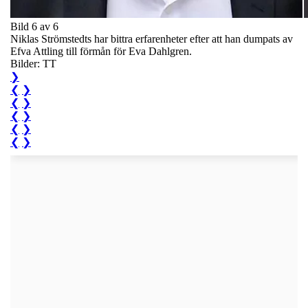
Bild 6 av 6
Niklas Strömstedts har bittra erfarenheter efter att han dumpats av
Efva Attling till förmån för Eva Dahlgren.
Bilder: TT
❯
❮
❯
❮
❯
❮
❯
❮
❯
❮
❯