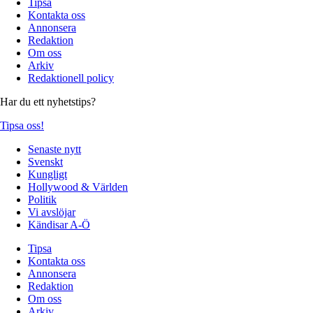
Tipsa
Kontakta oss
Annonsera
Redaktion
Om oss
Arkiv
Redaktionell policy
Har du ett nyhetstips?
Tipsa oss!
Senaste nytt
Svenskt
Kungligt
Hollywood & Världen
Politik
Vi avslöjar
Kändisar A-Ö
Tipsa
Kontakta oss
Annonsera
Redaktion
Om oss
Arkiv