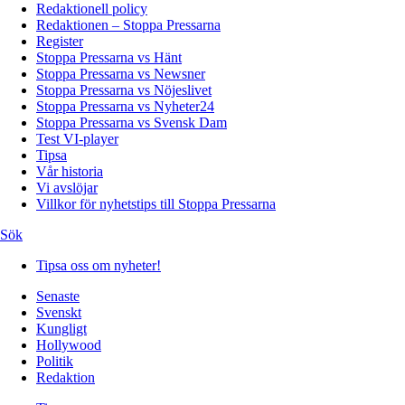
Redaktionell policy
Redaktionen – Stoppa Pressarna
Register
Stoppa Pressarna vs Hänt
Stoppa Pressarna vs Newsner
Stoppa Pressarna vs Nöjeslivet
Stoppa Pressarna vs Nyheter24
Stoppa Pressarna vs Svensk Dam
Test VI-player
Tipsa
Vår historia
Vi avslöjar
Villkor för nyhetstips till Stoppa Pressarna
Sök
Tipsa oss om nyheter!
Senaste
Svenskt
Kungligt
Hollywood
Politik
Redaktion