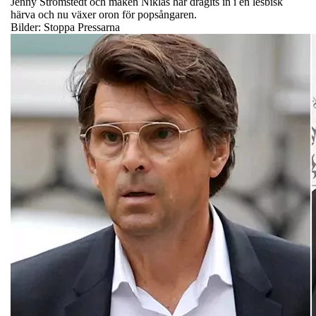
Jenny Strömstedt och maken Niklas har dragits in i en lesbisk
härva och nu växer oron för popsångaren.
Bilder: Stoppa Pressarna