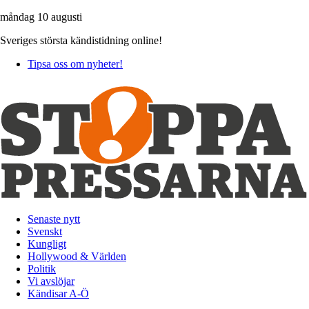
måndag 10 augusti
Sveriges största kändistidning online!
Tipsa oss om nyheter!
Senaste nytt
Svenskt
Kungligt
Hollywood & Världen
Politik
Vi avslöjar
Kändisar A-Ö