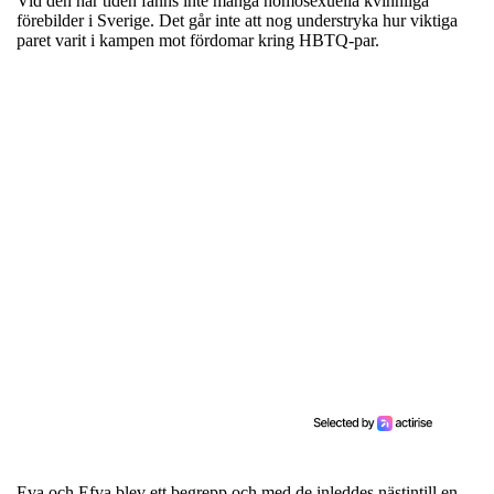
Vid den här tiden fanns inte många homosexuella kvinnliga
förebilder i Sverige. Det går inte att nog understryka hur viktiga
paret varit i kampen mot fördomar kring HBTQ-par.
Eva och Efva blev ett begrepp och med de inleddes nästintill en