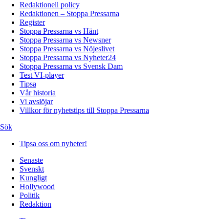
Redaktionell policy
Redaktionen – Stoppa Pressarna
Register
Stoppa Pressarna vs Hänt
Stoppa Pressarna vs Newsner
Stoppa Pressarna vs Nöjeslivet
Stoppa Pressarna vs Nyheter24
Stoppa Pressarna vs Svensk Dam
Test VI-player
Tipsa
Vår historia
Vi avslöjar
Villkor för nyhetstips till Stoppa Pressarna
Sök
Tipsa oss om nyheter!
Senaste
Svenskt
Kungligt
Hollywood
Politik
Redaktion