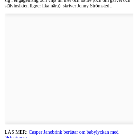
sig i engagemang och vilja till mer och bättre (och om garvet och
självinsikten ligger lika nära), skriver Jenny Strömstedt.
LÄS MER:
Casper Janebrink berättar om babylyckan med
älskarinnan