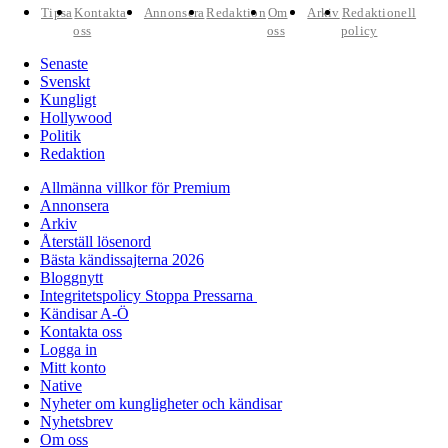
Tipsa
Kontakta
Annonsera
Redaktion
Om
Arkiv
Redaktionell
oss
oss
policy
Senaste
Svenskt
Kungligt
Hollywood
Politik
Redaktion
Allmänna villkor för Premium
Annonsera
Arkiv
Återställ lösenord
Bästa kändissajterna 2026
Bloggnytt
Integritetspolicy Stoppa Pressarna
Kändisar A-Ö
Kontakta oss
Logga in
Mitt konto
Native
Nyheter om kungligheter och kändisar
Nyhetsbrev
Om oss