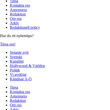
Tipsa
Kontakta oss
Annonsera
Redaktion
Om oss
Arkiv
Redaktionell policy
Har du ett nyhetstips?
Tipsa oss!
Senaste nytt
Svenskt
Kungligt
Hollywood & Världen
Politik
Vi avslöjar
Kändisar A-Ö
Tipsa
Kontakta oss
Annonsera
Redaktion
Om oss
Arkiv