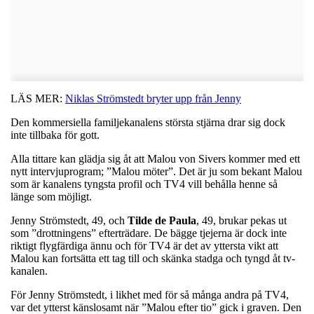
LÄS MER:
Niklas Strömstedt bryter upp från Jenny
Den kommersiella familjekanalens största stjärna drar sig dock
inte tillbaka för gott.
Alla tittare kan glädja sig åt att Malou von Sivers kommer med ett
nytt intervjuprogram; ”Malou möter”. Det är ju som bekant Malou
som är kanalens tyngsta profil och TV4 vill behålla henne så
länge som möjligt.
Jenny Strömstedt, 49, och
Tilde
de
Paula
, 49, brukar pekas ut
som ”drottningens” efterträdare. De bägge tjejerna är dock inte
riktigt flygfärdiga ännu och för TV4 är det av yttersta vikt att
Malou kan fortsätta ett tag till och skänka stadga och tyngd åt tv-
kanalen.
För Jenny Strömstedt, i likhet med för så många andra på TV4,
var det ytterst känslosamt när ”Malou efter tio” gick i graven. Den