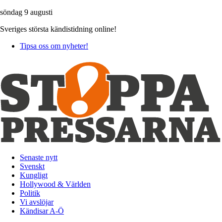
söndag 9 augusti
Sveriges största kändistidning online!
Tipsa oss om nyheter!
Senaste nytt
Svenskt
Kungligt
Hollywood & Världen
Politik
Vi avslöjar
Kändisar A-Ö