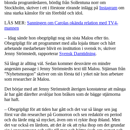
blonda programledaren, bördig från Sollentuna norr om
Stockholm, skriver i ett i förstone rörande inlägg på
Instagram
om
sina starka känslor för sin förebild och idol.
LÄS MER:
Sanningen om Carolas okända relation med TV4-
mannen
– Idag sände hon obegripligt nog sin sista Malou efter tio.
Obegripligt för att programmet med alla lojala tittare och hårt
arbetande medarbetare blivit en institution i svensk tv, skriver
Jenny Strömstedt, rapporterar
Svensk Damtidning
.
Så långt är allting väl. Sedan kommer dessvärre en mindre
angenäm passage i Jenny Strömstedts text till Malou. Stjärnan från
”Nyhetsmorgon” skriver om sin första tid i yrket när hon arbetare
som researcher åt Malou.
Det börjar med att Jenny Strömstedt återigen konstaterar att många
år har gått därefter avslöjar hon bråken som de bägge stjärnorna
har haft.
– Obegripligt för att tiden har gått och det var så länge sen jag
först var din researcher på Gomorron och sen redaktör en period
och du lärde mig så mycket, även om vi rykte ihop ibland. Men
det var också en lärdom, att det är ok att ryka ihop om det grundar