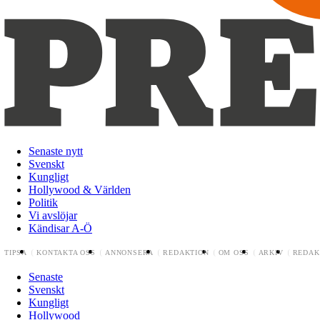
Senaste nytt
Svenskt
Kungligt
Hollywood & Världen
Politik
Vi avslöjar
Kändisar A-Ö
TIPSA
KONTAKTA OSS
ANNONSERA
REDAKTION
OM OSS
ARKIV
REDAK
Senaste
Svenskt
Kungligt
Hollywood