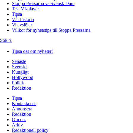
Stoppa Pressarna vs Svensk Dam
Test VI-player
Tipsa
Vår historia
Vi avslöjar
Villkor för nyhetstips till Stoppa Pressarna
Sök
Tipsa oss om nyheter!
Senaste
Svenskt
Kungligt
Hollywood
Politik
Redaktion
Tipsa
Kontakta oss
Annonsera
Redaktion
Om oss
Arkiv
Redaktionell policy