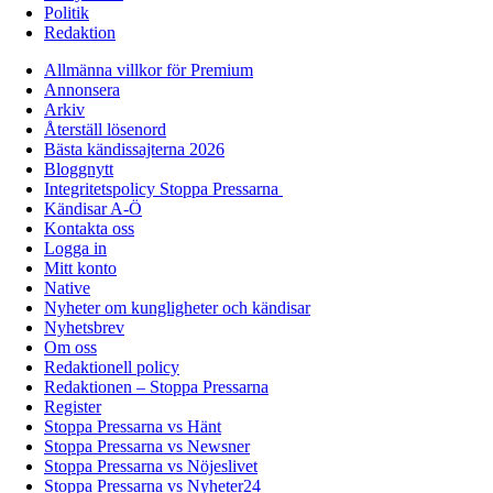
Politik
Redaktion
Allmänna villkor för Premium
Annonsera
Arkiv
Återställ lösenord
Bästa kändissajterna 2026
Bloggnytt
Integritetspolicy Stoppa Pressarna
Kändisar A-Ö
Kontakta oss
Logga in
Mitt konto
Native
Nyheter om kungligheter och kändisar
Nyhetsbrev
Om oss
Redaktionell policy
Redaktionen – Stoppa Pressarna
Register
Stoppa Pressarna vs Hänt
Stoppa Pressarna vs Newsner
Stoppa Pressarna vs Nöjeslivet
Stoppa Pressarna vs Nyheter24