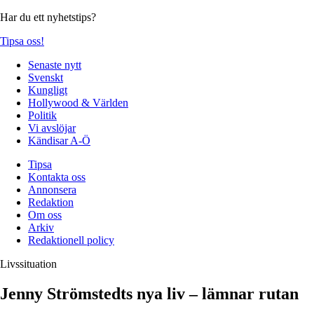
Har du ett nyhetstips?
Tipsa oss!
Senaste nytt
Svenskt
Kungligt
Hollywood & Världen
Politik
Vi avslöjar
Kändisar A-Ö
Tipsa
Kontakta oss
Annonsera
Redaktion
Om oss
Arkiv
Redaktionell policy
Livssituation
Jenny Strömstedts nya liv – lämnar rutan