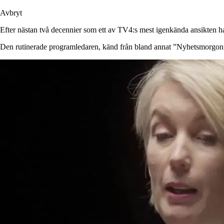
Avbryt
Efter nästan två decennier som ett av TV4:s mest igenkända ansikten har
Den rutinerade programledaren, känd från bland annat ”Nyhetsmorgon” oc