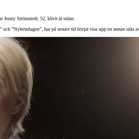
 Jenny Strömstedt, 52, klivit åt sidan.
h ”Nyhetsdagen”, har på senare tid börjat visa upp en annan sida av sig