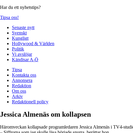
Har du ett nyhetstips?
Tipsa oss!
Senaste nytt
Svenskt
Kungligt
Hollywood & Världen
Politik
Vi avslöjar
Kändisar A-Ö
Tipsa
Kontakta oss
Annonsera
Redaktion
Om oss
Arkiv
Redaktionell policy
Jessica Almenäs om kollapsen
Häromveckan kollapsade programledaren Jessica Almenäs i TV4-studion e
– Siffrorna som jag skulle läsa började snurra, berättar hon.