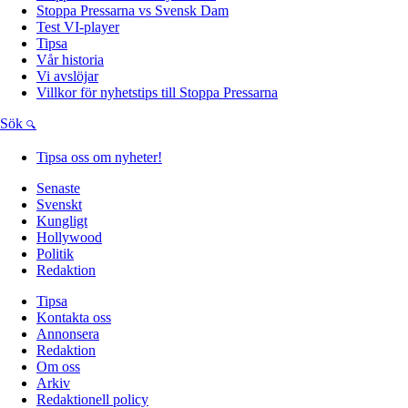
Stoppa Pressarna vs Svensk Dam
Test VI-player
Tipsa
Vår historia
Vi avslöjar
Villkor för nyhetstips till Stoppa Pressarna
Sök
Tipsa oss om nyheter!
Senaste
Svenskt
Kungligt
Hollywood
Politik
Redaktion
Tipsa
Kontakta oss
Annonsera
Redaktion
Om oss
Arkiv
Redaktionell policy