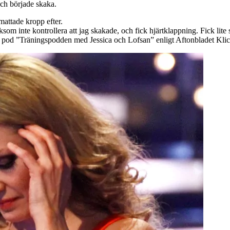
ch började skaka.
mattade kropp efter.
ksom inte kontrollera att jag skakade, och fick hjärtklappning. Fick lite 
sin pod ”Träningspodden med Jessica och Lofsan” enligt Aftonbladet Kli