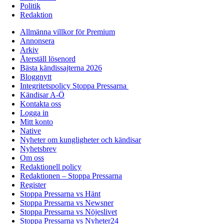
Politik
Redaktion
Allmänna villkor för Premium
Annonsera
Arkiv
Återställ lösenord
Bästa kändissajterna 2026
Bloggnytt
Integritetspolicy Stoppa Pressarna
Kändisar A-Ö
Kontakta oss
Logga in
Mitt konto
Native
Nyheter om kungligheter och kändisar
Nyhetsbrev
Om oss
Redaktionell policy
Redaktionen – Stoppa Pressarna
Register
Stoppa Pressarna vs Hänt
Stoppa Pressarna vs Newsner
Stoppa Pressarna vs Nöjeslivet
Stoppa Pressarna vs Nyheter24