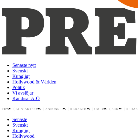
Senaste nytt
Svenskt
Kungligt
Hollywood & Världen
Politik
Vi avslöjar
Kändisar A-Ö
TIPSA
KONTAKTA OSS
ANNONSERA
REDAKTION
OM OSS
ARKIV
REDAK
Senaste
Svenskt
Kungligt
Hollywood