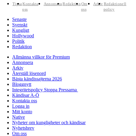
Tipsa
Kontakta
Annonsera
Redaktion
Om
Arkiv
Redaktionell
oss
oss
policy
Senaste
Svenskt
Kungligt
Hollywood
Politik
Redaktion
Allmänna villkor för Premium
Annonsera
Arkiv
Återställ lösenord
Bästa kändissajterna 2026
Bloggnytt
Integritetspolicy Stoppa Pressarna
Kändisar A-Ö
Kontakta oss
Logga in
Mitt konto
Native
Nyheter om kungligheter och kändisar
Nyhetsbrev
Om oss