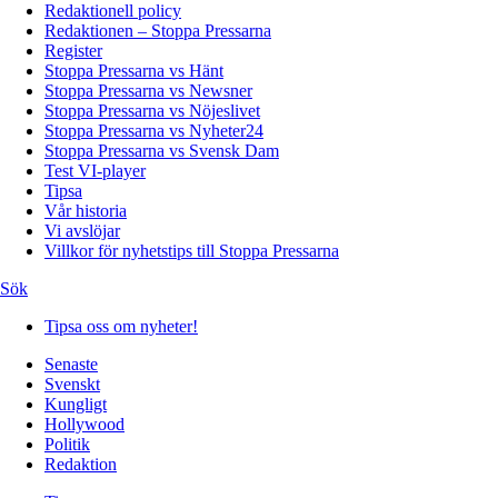
Redaktionell policy
Redaktionen – Stoppa Pressarna
Register
Stoppa Pressarna vs Hänt
Stoppa Pressarna vs Newsner
Stoppa Pressarna vs Nöjeslivet
Stoppa Pressarna vs Nyheter24
Stoppa Pressarna vs Svensk Dam
Test VI-player
Tipsa
Vår historia
Vi avslöjar
Villkor för nyhetstips till Stoppa Pressarna
Sök
Tipsa oss om nyheter!
Senaste
Svenskt
Kungligt
Hollywood
Politik
Redaktion