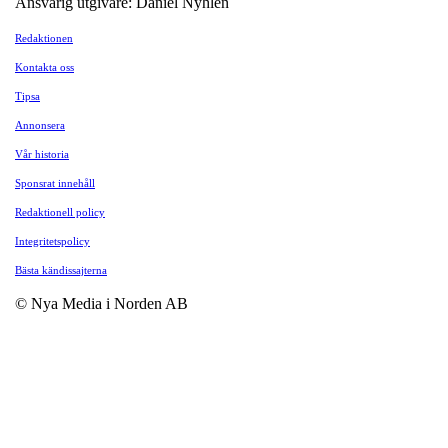
Ansvarig utgivare: Daniel Nyhlén
Redaktionen
Kontakta oss
Tipsa
Annonsera
Vår historia
Sponsrat innehåll
Redaktionell policy
Integritetspolicy
Bästa kändissajterna
© Nya Media i Norden AB