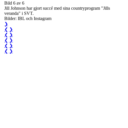
Bild 6 av 6
Jill Johnson har gjort succé med sina countryprogram "Jills
veranda" i SVT.
Bilder: IBL och Instagram
❯
❮
❯
❮
❯
❮
❯
❮
❯
❮
❯