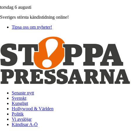
torsdag 6 augusti
Sveriges största kändistidning online!
Tipsa oss om nyheter!
Senaste nytt
Svenskt
Kungligt
Hollywood & Världen
Politik
Vi avslöjar
Kändisar A-Ö