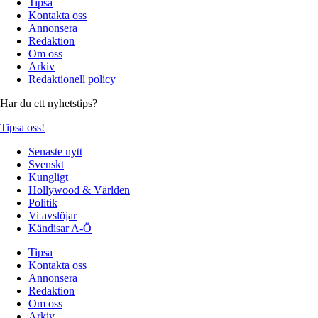
Tipsa
Kontakta oss
Annonsera
Redaktion
Om oss
Arkiv
Redaktionell policy
Har du ett nyhetstips?
Tipsa oss!
Senaste nytt
Svenskt
Kungligt
Hollywood & Världen
Politik
Vi avslöjar
Kändisar A-Ö
Tipsa
Kontakta oss
Annonsera
Redaktion
Om oss
Arkiv