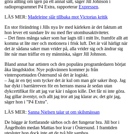
göra allting om igen på ett annat sätt, säger Jill Johnson i
radioprogrammet P4 Extra, rapporterar
Expressen
.
LÄS MER:
Madeleine slår tillbaka mot Victorias kritik
En stor förändring i Jills nya liv med kärleken är det faktum att
hon lever ett sundare liv nu med fler utomhusaktiviteter.
– Det finns många saker som har lagts till i mitt liv, framför allt att
komma ut lite mer och motionera i frisk luft. Det är väl härligt när
det är sådana saker man vrider på, alla vrider sig och ändrar sig
lite när man träffar en ny människa, säger Jill Johnson.
Bland annat har artisten och den populära programledaren börjat
åka längdskidor. Nye pojkvännen kommer ju från
vintersportstaden Östersund så det är logiskt.
– Jag är en tjej som tycker det är kul om man gör saker ihop. Jag
har dykt i barriärreven för en herrans massa år sedan utan
dykcertifikat för att jag var kär i någon kille. Det får ni inte göra.
Jag gillar äventyr, och allt jag tror att jag klarar av, det gör jag,
säger hon i ”P4 Extra”.
LÄS MER:
Sanna Nielsen talar ut om skilsmässan
De bägge är fortfarande särbos och det fungerar bra. Jill bor i
Ängelholm medan Mattias bor kvar i Östersund. I framtiden
utesluter hon dock inte att de två blir sambos.