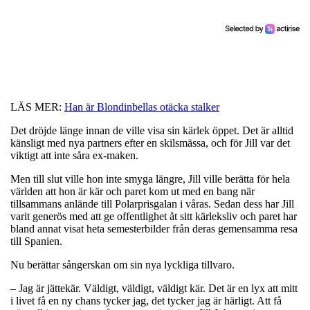
LÄS MER:
Han är Blondinbellas otäcka stalker
Det dröjde länge innan de ville visa sin kärlek öppet. Det är alltid
känsligt med nya partners efter en skilsmässa, och för Jill var det
viktigt att inte såra ex-maken.
Men till slut ville hon inte smyga längre, Jill ville berätta för hela
världen att hon är kär och paret kom ut med en bang när
tillsammans anlände till Polarprisgalan i våras. Sedan dess har Jill
varit generös med att ge offentlighet åt sitt kärleksliv och paret har
bland annat visat heta semesterbilder från deras gemensamma resa
till Spanien.
Nu berättar sångerskan om sin nya lyckliga tillvaro.
– Jag är jättekär. Väldigt, väldigt, väldigt kär. Det är en lyx att mitt
i livet få en ny chans tycker jag, det tycker jag är härligt. Att få