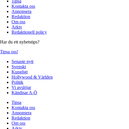
Tipsa
Kontakta oss
Annonsera
Redaktion
Om oss
Arkiv
Redaktionell policy
Har du ett nyhetstips?
Tipsa oss!
Senaste nytt
Svenskt
Kungligt
Hollywood & Världen
Politik
Vi avslöjar
Kändisar A-Ö
Tipsa
Kontakta oss
Annonsera
Redaktion
Om oss
Arkiv