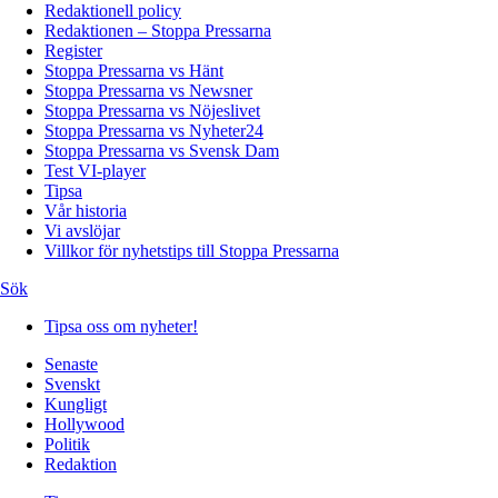
Redaktionell policy
Redaktionen – Stoppa Pressarna
Register
Stoppa Pressarna vs Hänt
Stoppa Pressarna vs Newsner
Stoppa Pressarna vs Nöjeslivet
Stoppa Pressarna vs Nyheter24
Stoppa Pressarna vs Svensk Dam
Test VI-player
Tipsa
Vår historia
Vi avslöjar
Villkor för nyhetstips till Stoppa Pressarna
Sök
Tipsa oss om nyheter!
Senaste
Svenskt
Kungligt
Hollywood
Politik
Redaktion