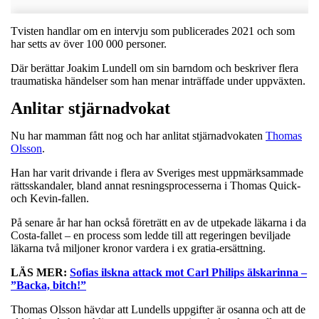
Tvisten handlar om en intervju som publicerades 2021 och som
har setts av över 100 000 personer.
Där berättar Joakim Lundell om sin barndom och beskriver flera
traumatiska händelser som han menar inträffade under uppväxten.
Anlitar stjärnadvokat
Nu har mamman fått nog och har anlitat stjärnadvokaten
Thomas
Olsson
.
Han har varit drivande i flera av Sveriges mest uppmärksammade
rättsskandaler, bland annat resningsprocesserna i Thomas Quick-
och Kevin-fallen.
På senare år har han också företrätt en av de utpekade läkarna i da
Costa-fallet – en process som ledde till att regeringen beviljade
läkarna två miljoner kronor vardera i ex gratia-ersättning.
LÄS MER:
Sofias ilskna attack mot Carl Philips älskarinna –
”Backa, bitch!”
Thomas Olsson hävdar att Lundells uppgifter är osanna och att de