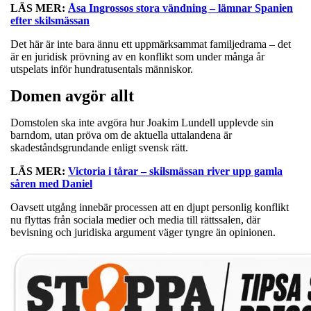
LÄS MER:
Åsa Ingrossos stora vändning – lämnar Spanien
efter skilsmässan
Det här är inte bara ännu ett uppmärksammat familjedrama – det
är en juridisk prövning av en konflikt som under många år
utspelats inför hundratusentals människor.
Domen avgör allt
Domstolen ska inte avgöra hur Joakim Lundell upplevde sin
barndom, utan pröva om de aktuella uttalandena är
skadeståndsgrundande enligt svensk rätt.
LÄS MER:
Victoria i tårar – skilsmässan river upp gamla
såren med Daniel
Oavsett utgång innebär processen att en djupt personlig konflikt
nu flyttas från sociala medier och media till rättssalen, där
bevisning och juridiska argument väger tyngre än opinionen.