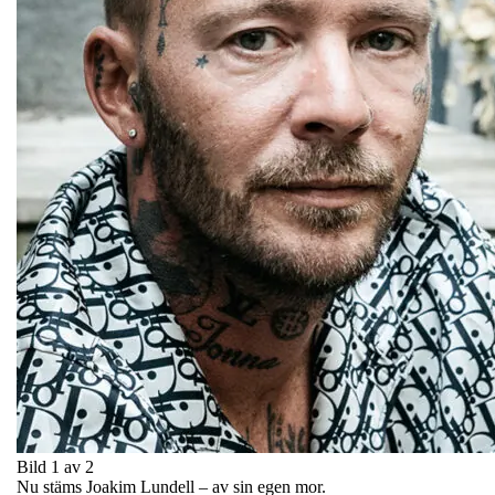
Bild 1 av 2
Nu stäms Joakim Lundell – av sin egen mor.