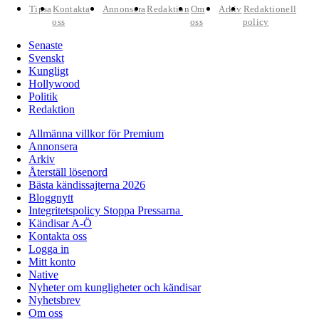
Tipsa
Kontakta
Annonsera
Redaktion
Om
Arkiv
Redaktionell
oss
oss
policy
Senaste
Svenskt
Kungligt
Hollywood
Politik
Redaktion
Allmänna villkor för Premium
Annonsera
Arkiv
Återställ lösenord
Bästa kändissajterna 2026
Bloggnytt
Integritetspolicy Stoppa Pressarna
Kändisar A-Ö
Kontakta oss
Logga in
Mitt konto
Native
Nyheter om kungligheter och kändisar
Nyhetsbrev
Om oss