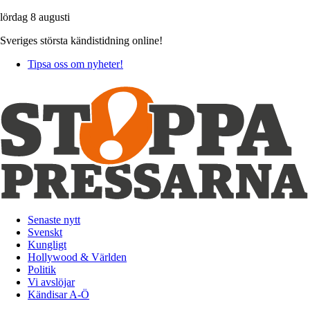
lördag 8 augusti
Sveriges största kändistidning online!
Tipsa oss om nyheter!
Senaste nytt
Svenskt
Kungligt
Hollywood & Världen
Politik
Vi avslöjar
Kändisar A-Ö