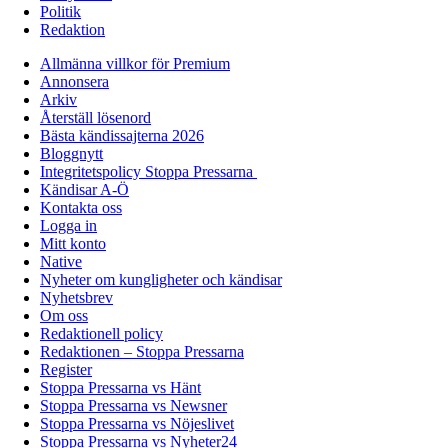
Politik
Redaktion
Allmänna villkor för Premium
Annonsera
Arkiv
Återställ lösenord
Bästa kändissajterna 2026
Bloggnytt
Integritetspolicy Stoppa Pressarna
Kändisar A-Ö
Kontakta oss
Logga in
Mitt konto
Native
Nyheter om kungligheter och kändisar
Nyhetsbrev
Om oss
Redaktionell policy
Redaktionen – Stoppa Pressarna
Register
Stoppa Pressarna vs Hänt
Stoppa Pressarna vs Newsner
Stoppa Pressarna vs Nöjeslivet
Stoppa Pressarna vs Nyheter24