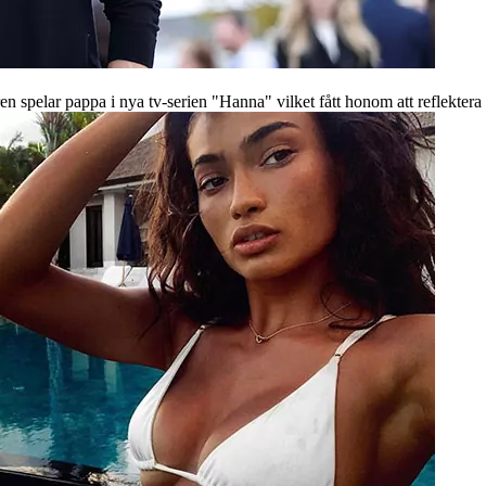
n spelar pappa i nya tv-serien "Hanna" vilket fått honom att reflektera 