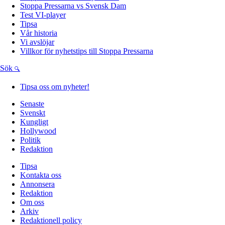
Stoppa Pressarna vs Svensk Dam
Test VI-player
Tipsa
Vår historia
Vi avslöjar
Villkor för nyhetstips till Stoppa Pressarna
Sök
Tipsa oss om nyheter!
Senaste
Svenskt
Kungligt
Hollywood
Politik
Redaktion
Tipsa
Kontakta oss
Annonsera
Redaktion
Om oss
Arkiv
Redaktionell policy