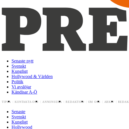
Senaste nytt
Svenskt
Kungligt
Hollywood & Världen
Politik
Vi avslöjar
Kändisar A-Ö
TIPSA
KONTAKTA OSS
ANNONSERA
REDAKTION
OM OSS
ARKIV
REDAK
Senaste
Svenskt
Kungligt
Hollywood