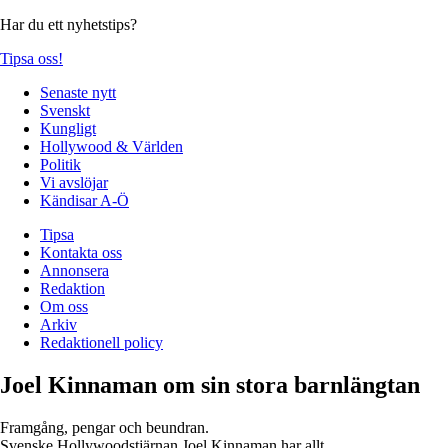
Har du ett nyhetstips?
Tipsa oss!
Senaste nytt
Svenskt
Kungligt
Hollywood & Världen
Politik
Vi avslöjar
Kändisar A-Ö
Tipsa
Kontakta oss
Annonsera
Redaktion
Om oss
Arkiv
Redaktionell policy
Joel Kinnaman om sin stora barnlängtan
Framgång, pengar och beundran.
Svenske Hollywoodstjärnan Joel Kinnaman har allt.