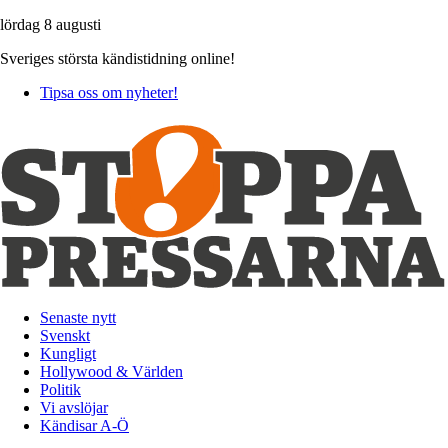
lördag 8 augusti
Sveriges största kändistidning online!
Tipsa oss om nyheter!
Senaste nytt
Svenskt
Kungligt
Hollywood & Världen
Politik
Vi avslöjar
Kändisar A-Ö