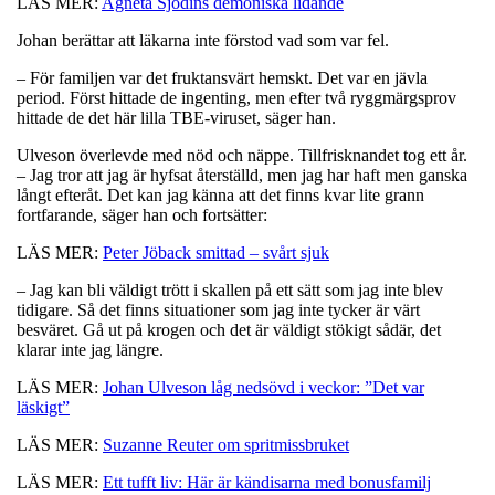
LÄS MER:
Agneta Sjödins demoniska lidande
Johan berättar att läkarna inte förstod vad som var fel.
– För familjen var det fruktansvärt hemskt. Det var en jävla
period. Först hittade de ingenting, men efter två ryggmärgsprov
hittade de det här lilla TBE-viruset, säger han.
Ulveson överlevde med nöd och näppe. Tillfrisknandet tog ett år.
– Jag tror att jag är hyfsat återställd, men jag har haft men ganska
långt efteråt. Det kan jag känna att det finns kvar lite grann
fortfarande, säger han och fortsätter:
LÄS MER:
Peter Jöback smittad – svårt sjuk
– Jag kan bli väldigt trött i skallen på ett sätt som jag inte blev
tidigare. Så det finns situationer som jag inte tycker är värt
besväret. Gå ut på krogen och det är väldigt stökigt sådär, det
klarar inte jag längre.
LÄS MER:
Johan Ulveson låg nedsövd i veckor: ”Det var
läskigt”
LÄS MER:
Suzanne Reuter om spritmissbruket
LÄS MER:
Ett tufft liv: Här är kändisarna med bonusfamilj