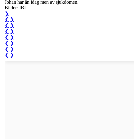
Johan har än idag men av sjukdomen.
Bilder: IBL
❯
❮
❯
❮
❯
❮
❯
❮
❯
❮
❯
❮
❯
❮
❯