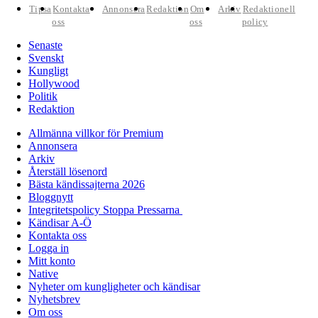
Tipsa
Kontakta
Annonsera
Redaktion
Om
Arkiv
Redaktionell
oss
oss
policy
Senaste
Svenskt
Kungligt
Hollywood
Politik
Redaktion
Allmänna villkor för Premium
Annonsera
Arkiv
Återställ lösenord
Bästa kändissajterna 2026
Bloggnytt
Integritetspolicy Stoppa Pressarna
Kändisar A-Ö
Kontakta oss
Logga in
Mitt konto
Native
Nyheter om kungligheter och kändisar
Nyhetsbrev
Om oss