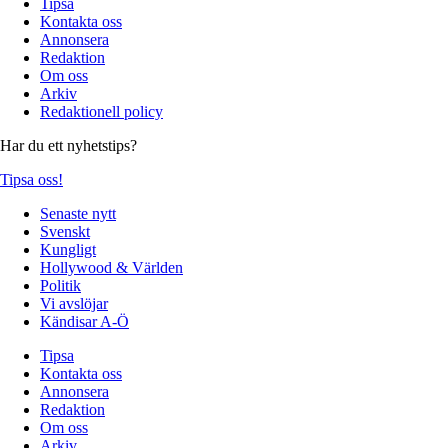
Tipsa
Kontakta oss
Annonsera
Redaktion
Om oss
Arkiv
Redaktionell policy
Har du ett nyhetstips?
Tipsa oss!
Senaste nytt
Svenskt
Kungligt
Hollywood & Världen
Politik
Vi avslöjar
Kändisar A-Ö
Tipsa
Kontakta oss
Annonsera
Redaktion
Om oss
Arkiv