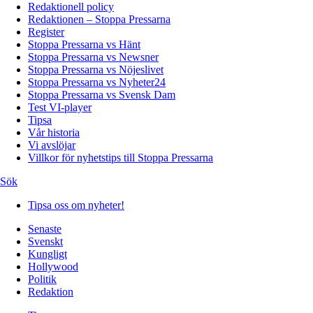
Redaktionell policy
Redaktionen – Stoppa Pressarna
Register
Stoppa Pressarna vs Hänt
Stoppa Pressarna vs Newsner
Stoppa Pressarna vs Nöjeslivet
Stoppa Pressarna vs Nyheter24
Stoppa Pressarna vs Svensk Dam
Test VI-player
Tipsa
Vår historia
Vi avslöjar
Villkor för nyhetstips till Stoppa Pressarna
Sök
Tipsa oss om nyheter!
Senaste
Svenskt
Kungligt
Hollywood
Politik
Redaktion