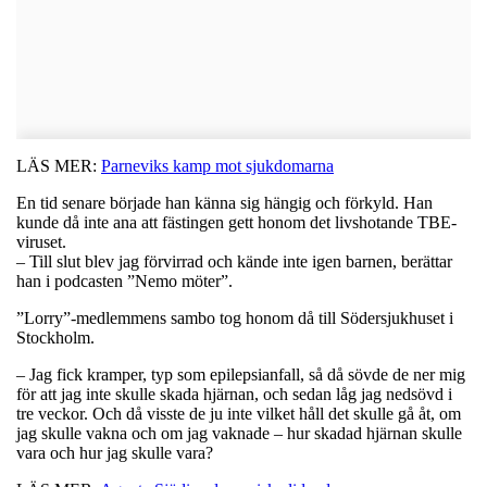
LÄS MER:
Parneviks kamp mot sjukdomarna
En tid senare började han känna sig hängig och förkyld. Han
kunde då inte ana att fästingen gett honom det livshotande TBE-
viruset.
– Till slut blev jag förvirrad och kände inte igen barnen, berättar
han i podcasten ”Nemo möter”.
”Lorry”-medlemmens sambo tog honom då till Södersjukhuset i
Stockholm.
– Jag fick kramper, typ som epilepsianfall, så då sövde de ner mig
för att jag inte skulle skada hjärnan, och sedan låg jag nedsövd i
tre veckor. Och då visste de ju inte vilket håll det skulle gå åt, om
jag skulle vakna och om jag vaknade – hur skadad hjärnan skulle
vara och hur jag skulle vara?