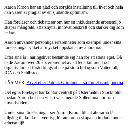
Aaron Kroon har en glad och sorglös inställning till livet och hela
han väsen är präglat av en sjudande optimism.
Han föreläser och debatterar om hur en inkluderande arbetsmiljö
skapar mångfald, affärsnytta, innovationskraft och stärker dig som
ledare.
Aaron använder personliga erfarenheter som exempel under sina
föreläsningar vilket är mycket uppskattat av åhörarna.
Efter sina år i näringslivet bestämde sig han för att starta eget. Då
hade Aaron över 20 års erfarenhet av att leda kulturellt och
organisatoriskt förändringsarbete på stora bolag som Vattenfall,
ICA och Schibsted.
LÄS MER:
Arvet efter Patrick Grimlund – så fördelas miljonerna
Det egna företaget har kontor centralt på Östermalm i Stockholm
medan Aaron bor i en villa i välsituerade Sollentuna norr om
huvudstaden.
Under sina föreläsningar ser Aaron Kroon till att åhörarna får
tillgång till konkreta verktyg för att kunna skapa en inkluderande
arbetsmiljö.