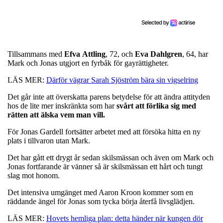
Tillsammans med
Efva
Attling
, 72, och
Eva
Dahlgren
, 64, har
Mark och Jonas utgjort en fyrbåk för gayrättigheter.
LÄS MER:
Därför vägrar Sarah Sjöström bära sin vigselring
Det går inte att överskatta parens betydelse för att ändra attityden
hos de lite mer inskränkta som har
svårt att förlika sig med
rätten att älska vem man vill.
För Jonas Gardell fortsätter arbetet med att försöka hitta en ny
plats i tillvaron utan Mark.
Det har gått ett drygt år sedan skilsmässan och även om Mark och
Jonas fortfarande är vänner så är skilsmässan ett hårt och tungt
slag mot honom.
Det intensiva umgänget med Aaron Kroon kommer som en
räddande ängel för Jonas som tycka börja återfå livsglädjen.
LÄS MER:
Hovets hemliga plan: detta händer när kungen dör