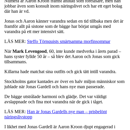
Numera är Aaron Kroon främst anlitad som föreläsare, men han
jobbar även som konsult inom näringslivet och har ett eget bolag
där han är vd.
Jonas och Aaron känner varandra sedan en tid tillbaka men det är
framför allt på sistone som de bägge har börjat umgås med
varandra på ett mer intensivt sätt.
LÄS MER:
Steffo Törnquists smärtsamma morfinsommar
När
Mark
Levengood
, 60, inte kunde medverka i årets parad –
hans syster fyllde 50 år – så blev det Aaron och Jonas som gick
tillsammans.
Killarna hade matchat sina outfits och gick tätt intill varandra.
Stockholms gator kantades av över en halv miljon människor som
jublade när Jonas Gardell och hans nye man passerade.
De bägge utstrålade harmoni och glädje. Det var väldigt
avslappnade och fina mot varandra när de gick i tåget.
LÄS MER:
Han är Jonas Gardells nye man – prisbelönt
näringslivstopp
I likhet med Jonas Gardell är Aaron Kroon djupt engagerad i