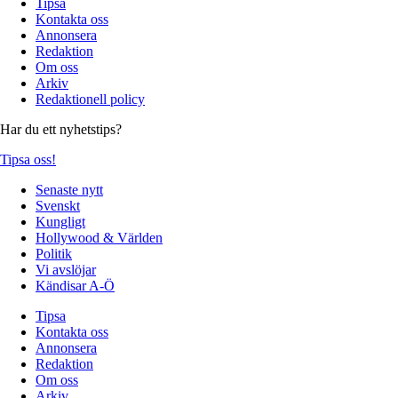
Tipsa
Kontakta oss
Annonsera
Redaktion
Om oss
Arkiv
Redaktionell policy
Har du ett nyhetstips?
Tipsa oss!
Senaste nytt
Svenskt
Kungligt
Hollywood & Världen
Politik
Vi avslöjar
Kändisar A-Ö
Tipsa
Kontakta oss
Annonsera
Redaktion
Om oss
Arkiv