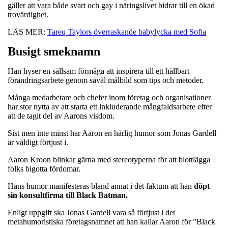
gäller att vara både svart och gay i näringslivet bidrar till en ökad
trovärdighet.
LÄS MER:
Tareq Taylors överraskande babylycka med Sofia
Busigt smeknamn
Han hyser en sällsam förmåga att inspirera till ett hållbart
förändringsarbete genom såväl målbild som tips och metoder.
Många medarbetare och chefer inom företag och organisationer
har stor nytta av att starta ett inkluderande mångfaldsarbete efter
att de tagit del av Aarons visdom.
Sist men inte minst har Aaron en härlig humor som Jonas Gardell
är väldigt förtjust i.
Aaron Kroon blinkar gärna med stereotyperna för att blottlägga
folks bigotta fördomar.
Hans humor manifesteras bland annat i det faktum att han
döpt
sin konsultfirma till Black Batman.
Enligt uppgift ska Jonas Gardell vara så förtjust i det
metahumoristiska företagsnamnet att han kallar Aaron för ”Black