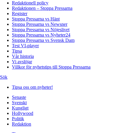
Redaktionell policy
Redaktionen – Stoppa Pressarna
Register
Stoppa Pressarna vs Hänt
Stoppa Pressarna vs Newsner
Stoppa Pressarna vs Nöjeslivet
Stoppa Pressarna vs Nyheter24
Stoppa Pressarna vs Svensk Dam
Test VI-player
Tipsa
Vår historia
Vi avslöjar
Villkor för nyhetstips till Stoppa Pressarna
Sök
Tipsa oss om nyheter!
Senaste
Svenskt
Kungligt
Hollywood
Politik
Redaktion