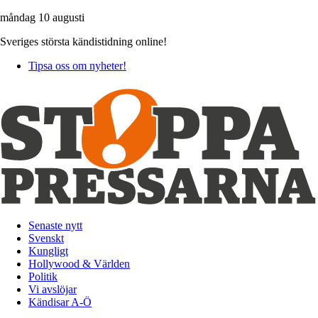
måndag 10 augusti
Sveriges största kändistidning online!
Tipsa oss om nyheter!
Senaste nytt
Svenskt
Kungligt
Hollywood & Världen
Politik
Vi avslöjar
Kändisar A-Ö