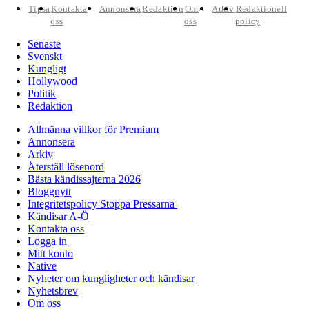
Tipsa
Kontakta
Annonsera
Redaktion
Om
Arkiv
Redaktionell
oss
oss
policy
Senaste
Svenskt
Kungligt
Hollywood
Politik
Redaktion
Allmänna villkor för Premium
Annonsera
Arkiv
Återställ lösenord
Bästa kändissajterna 2026
Bloggnytt
Integritetspolicy Stoppa Pressarna
Kändisar A-Ö
Kontakta oss
Logga in
Mitt konto
Native
Nyheter om kungligheter och kändisar
Nyhetsbrev
Om oss