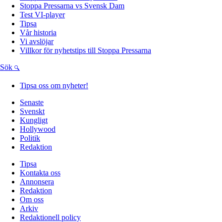
Stoppa Pressarna vs Svensk Dam
Test VI-player
Tipsa
Vår historia
Vi avslöjar
Villkor för nyhetstips till Stoppa Pressarna
Sök
Tipsa oss om nyheter!
Senaste
Svenskt
Kungligt
Hollywood
Politik
Redaktion
Tipsa
Kontakta oss
Annonsera
Redaktion
Om oss
Arkiv
Redaktionell policy