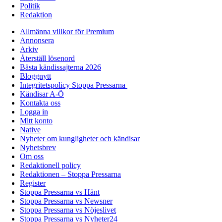
Politik
Redaktion
Allmänna villkor för Premium
Annonsera
Arkiv
Återställ lösenord
Bästa kändissajterna 2026
Bloggnytt
Integritetspolicy Stoppa Pressarna
Kändisar A-Ö
Kontakta oss
Logga in
Mitt konto
Native
Nyheter om kungligheter och kändisar
Nyhetsbrev
Om oss
Redaktionell policy
Redaktionen – Stoppa Pressarna
Register
Stoppa Pressarna vs Hänt
Stoppa Pressarna vs Newsner
Stoppa Pressarna vs Nöjeslivet
Stoppa Pressarna vs Nyheter24