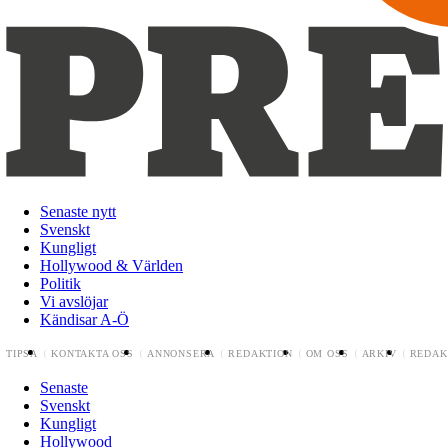
Senaste nytt
Svenskt
Kungligt
Hollywood & Världen
Politik
Vi avslöjar
Kändisar A-Ö
TIPSA
KONTAKTA OSS
ANNONSERA
REDAKTION
OM OSS
ARKIV
REDAK
Senaste
Svenskt
Kungligt
Hollywood