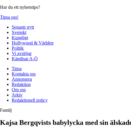
Har du ett nyhetstips?
Tipsa oss!
Senaste nytt
Svenskt
Kungligt
Hollywood & Världen
Politik
Vi avslöjar
Kändisar A-Ö
Tipsa
Kontakta oss
Annonsera
Redaktion
Om oss
Arkiv
Redaktionell policy
Familj
Kajsa Bergqvists babylycka med sin älskad