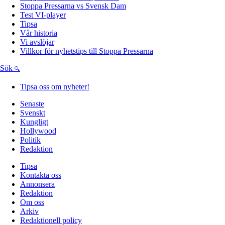
Stoppa Pressarna vs Svensk Dam
Test VI-player
Tipsa
Vår historia
Vi avslöjar
Villkor för nyhetstips till Stoppa Pressarna
Sök
Tipsa oss om nyheter!
Senaste
Svenskt
Kungligt
Hollywood
Politik
Redaktion
Tipsa
Kontakta oss
Annonsera
Redaktion
Om oss
Arkiv
Redaktionell policy