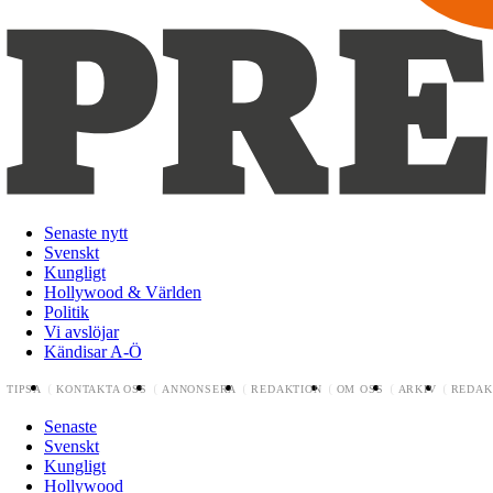
Senaste nytt
Svenskt
Kungligt
Hollywood & Världen
Politik
Vi avslöjar
Kändisar A-Ö
TIPSA
KONTAKTA OSS
ANNONSERA
REDAKTION
OM OSS
ARKIV
REDAK
Senaste
Svenskt
Kungligt
Hollywood