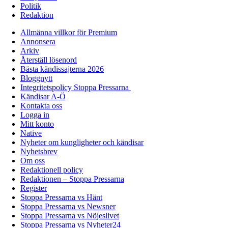
Politik
Redaktion
Allmänna villkor för Premium
Annonsera
Arkiv
Återställ lösenord
Bästa kändissajterna 2026
Bloggnytt
Integritetspolicy Stoppa Pressarna
Kändisar A-Ö
Kontakta oss
Logga in
Mitt konto
Native
Nyheter om kungligheter och kändisar
Nyhetsbrev
Om oss
Redaktionell policy
Redaktionen – Stoppa Pressarna
Register
Stoppa Pressarna vs Hänt
Stoppa Pressarna vs Newsner
Stoppa Pressarna vs Nöjeslivet
Stoppa Pressarna vs Nyheter24