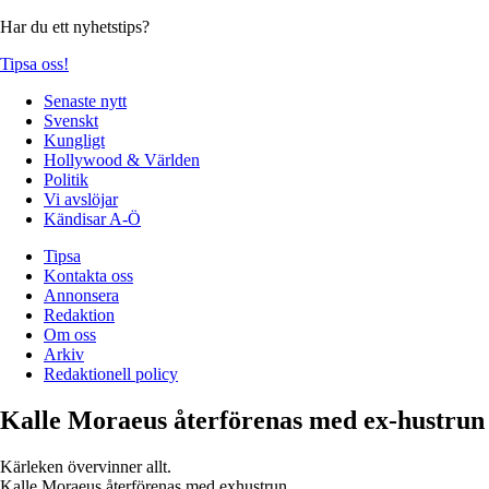
Har du ett nyhetstips?
Tipsa oss!
Senaste nytt
Svenskt
Kungligt
Hollywood & Världen
Politik
Vi avslöjar
Kändisar A-Ö
Tipsa
Kontakta oss
Annonsera
Redaktion
Om oss
Arkiv
Redaktionell policy
Kalle Moraeus återförenas med ex-hustrun
Kärleken övervinner allt.
Kalle Moraeus återförenas med exhustrun.