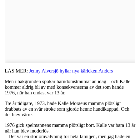
LÄS MER:
Jenny Alversjö hyllar nya kärleken Anders
Men i bakgrunden spökar barndomstraumat än idag – och Kalle
kommer aldrig bli av med konsekvenserna av det som hände
1976, när han endast var 13 år.
Tre år tidigare, 1973, hade Kalle Moraeus mamma plötsligt
drabbats av en svår stroke som gjorde henne handikappad. Och
det blev värre.
1976 gick spelmannens mamma plötsligt bort. Kalle var bara 13 år
när han blev moderlös.
– Det var en stor omvälvning för hela familjen, men jag hade en