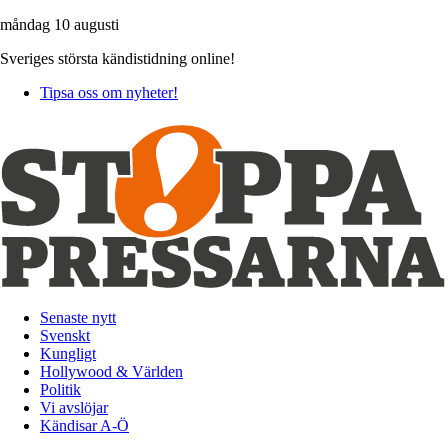
måndag 10 augusti
Sveriges största kändistidning online!
Tipsa oss om nyheter!
Senaste nytt
Svenskt
Kungligt
Hollywood & Världen
Politik
Vi avslöjar
Kändisar A-Ö