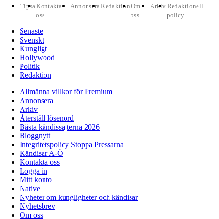
Tipsa
Kontakta
Annonsera
Redaktion
Om
Arkiv
Redaktionell
oss
oss
policy
Senaste
Svenskt
Kungligt
Hollywood
Politik
Redaktion
Allmänna villkor för Premium
Annonsera
Arkiv
Återställ lösenord
Bästa kändissajterna 2026
Bloggnytt
Integritetspolicy Stoppa Pressarna
Kändisar A-Ö
Kontakta oss
Logga in
Mitt konto
Native
Nyheter om kungligheter och kändisar
Nyhetsbrev
Om oss