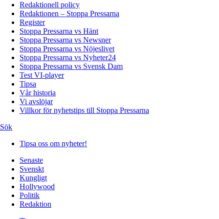
Redaktionell policy
Redaktionen – Stoppa Pressarna
Register
Stoppa Pressarna vs Hänt
Stoppa Pressarna vs Newsner
Stoppa Pressarna vs Nöjeslivet
Stoppa Pressarna vs Nyheter24
Stoppa Pressarna vs Svensk Dam
Test VI-player
Tipsa
Vår historia
Vi avslöjar
Villkor för nyhetstips till Stoppa Pressarna
Sök
Tipsa oss om nyheter!
Senaste
Svenskt
Kungligt
Hollywood
Politik
Redaktion