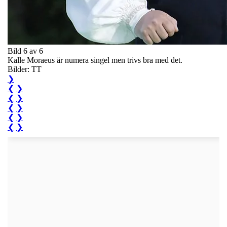
Bild 6 av 6
Kalle Moraeus är numera singel men trivs bra med det.
Bilder: TT
❯
❮
❯
❮
❯
❮
❯
❮
❯
❮
❯