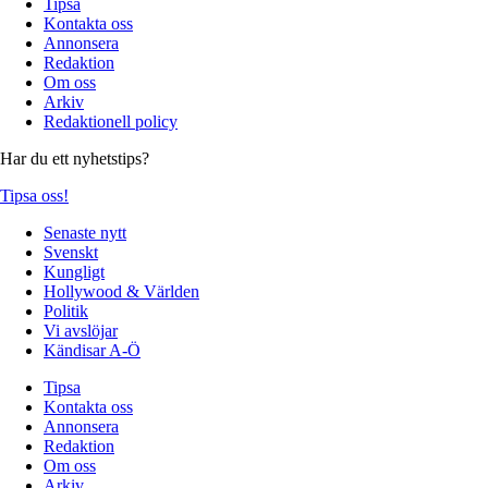
Tipsa
Kontakta oss
Annonsera
Redaktion
Om oss
Arkiv
Redaktionell policy
Har du ett nyhetstips?
Tipsa oss!
Senaste nytt
Svenskt
Kungligt
Hollywood & Världen
Politik
Vi avslöjar
Kändisar A-Ö
Tipsa
Kontakta oss
Annonsera
Redaktion
Om oss
Arkiv