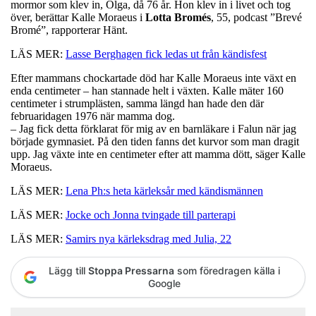
mormor som klev in, Olga, då 76 år. Hon klev in i livet och tog
över, berättar Kalle Moraeus i
Lotta
Bromés
, 55, podcast ”Brevé
Bromé”, rapporterar Hänt.
LÄS MER:
Lasse Berghagen fick ledas ut från kändisfest
Efter mammans chockartade död har Kalle Moraeus inte växt en
enda centimeter – han stannade helt i växten. Kalle mäter 160
centimeter i strumplästen, samma längd han hade den där
februaridagen 1976 när mamma dog.
– Jag fick detta förklarat för mig av en barnläkare i Falun när jag
började gymnasiet. På den tiden fanns det kurvor som man dragit
upp. Jag växte inte en centimeter efter att mamma dött, säger Kalle
Moraeus.
LÄS MER:
Lena Ph:s heta kärleksår med kändismännen
LÄS MER:
Jocke och Jonna tvingade till parterapi
LÄS MER:
Samirs nya kärleksdrag med Julia, 22
Lägg till
Stoppa Pressarna
som föredragen källa i
Google