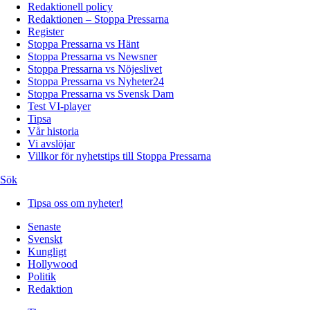
Redaktionell policy
Redaktionen – Stoppa Pressarna
Register
Stoppa Pressarna vs Hänt
Stoppa Pressarna vs Newsner
Stoppa Pressarna vs Nöjeslivet
Stoppa Pressarna vs Nyheter24
Stoppa Pressarna vs Svensk Dam
Test VI-player
Tipsa
Vår historia
Vi avslöjar
Villkor för nyhetstips till Stoppa Pressarna
Sök
Tipsa oss om nyheter!
Senaste
Svenskt
Kungligt
Hollywood
Politik
Redaktion