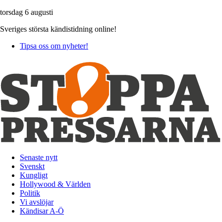
torsdag 6 augusti
Sveriges största kändistidning online!
Tipsa oss om nyheter!
Senaste nytt
Svenskt
Kungligt
Hollywood & Världen
Politik
Vi avslöjar
Kändisar A-Ö