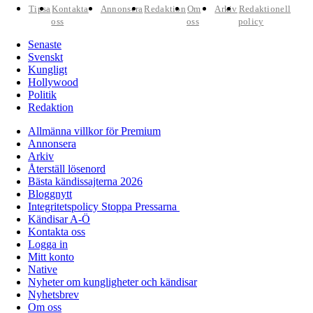
Tipsa
Kontakta
Annonsera
Redaktion
Om
Arkiv
Redaktionell
oss
oss
policy
Senaste
Svenskt
Kungligt
Hollywood
Politik
Redaktion
Allmänna villkor för Premium
Annonsera
Arkiv
Återställ lösenord
Bästa kändissajterna 2026
Bloggnytt
Integritetspolicy Stoppa Pressarna
Kändisar A-Ö
Kontakta oss
Logga in
Mitt konto
Native
Nyheter om kungligheter och kändisar
Nyhetsbrev
Om oss