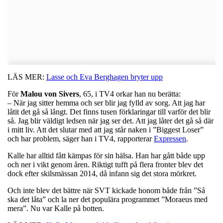
LÄS MER:
Lasse och Eva Berghagen bryter upp
För
Malou von Sivers
, 65,
i TV4 orkar han nu berätta:
– När jag sitter hemma och ser blir jag fylld av sorg. Att jag har
låtit det gå så långt. Det finns tusen förklaringar till varför det blir
så. Jag blir väldigt ledsen när jag ser det. Att jag låter det gå så där
i mitt liv. Att det slutar med att jag står naken i ”Biggest Loser”
och har problem, säger han i TV4, rapporterar
Expressen
.
Kalle har alltid fått kämpas för sin hälsa. Han har gått både upp
och ner i vikt genom åren. Riktigt tufft på flera fronter blev det
dock efter skilsmässan 2014, då infann sig det stora mörkret.
Och inte blev det bättre när SVT kickade honom både från ”Så
ska det låta” och la ner det populära programmet ”Moraeus med
mera”. Nu var Kalle på botten.