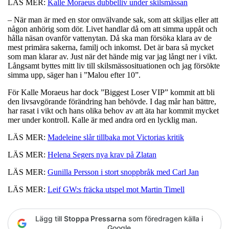
LÄS MER:
Kalle Moraeus dubbelliv under skilsmässan
– När man är med en stor omvälvande sak, som att skiljas eller att
någon anhörig som dör. Livet handlar då om att simma uppåt och
hålla näsan ovanför vattenytan. Då ska man försöka klara av de
mest primära sakerna, familj och inkomst. Det är bara så mycket
som man klarar av. Just när det hände mig var jag långt ner i vikt.
Långsamt byttes mitt liv till skilsmässosituationen och jag försökte
simma upp, säger han i ”Malou efter 10”.
För Kalle Moraeus har dock ”Biggest Loser VIP” kommit att bli
den livsavgörande förändring han behövde. I dag mår han bättre,
har rasat i vikt och hans olika behov av att äta har kommit mycket
mer under kontroll. Kalle är med andra ord en lycklig man.
LÄS MER:
Madeleine slår tillbaka mot Victorias kritik
LÄS MER:
Helena Segers nya krav på Zlatan
LÄS MER:
Gunilla Persson i stort snoppbråk med Carl Jan
LÄS MER:
Leif GW:s fräcka utspel mot Martin Timell
Lägg till
Stoppa Pressarna
som föredragen källa i
Google