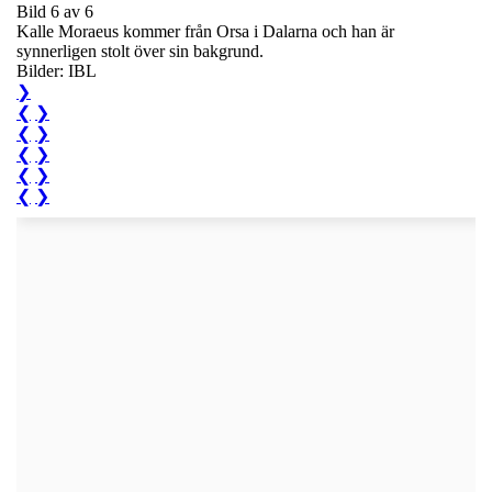
Bild 6 av 6
Kalle Moraeus kommer från Orsa i Dalarna och han är
synnerligen stolt över sin bakgrund.
Bilder: IBL
❯
❮
❯
❮
❯
❮
❯
❮
❯
❮
❯