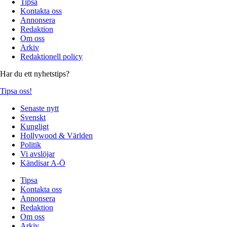
Tipsa
Kontakta oss
Annonsera
Redaktion
Om oss
Arkiv
Redaktionell policy
Har du ett nyhetstips?
Tipsa oss!
Senaste nytt
Svenskt
Kungligt
Hollywood & Världen
Politik
Vi avslöjar
Kändisar A-Ö
Tipsa
Kontakta oss
Annonsera
Redaktion
Om oss
Arkiv