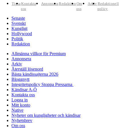
Tipsa
Kontakta
Annonsera
Redaktion
Om
Arkiv
Redaktionell
oss
oss
policy
Senaste
Svenskt
Kungligt
Hollywood
Politik
Redaktion
Allmänna villkor för Premium
Annonsera
Arkiv
Återställ lösenord
Bästa kändissajterna 2026
Bloggnytt
Integritetspolicy Stoppa Pressarna
Kändisar A-Ö
Kontakta oss
Logga in
Mitt konto
Native
Nyheter om kungligheter och kändisar
Nyhetsbrev
Om oss