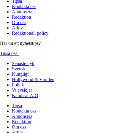
Tipsa
Kontakta oss
Annonsera
Redaktion
Om oss
Arkiv
Redaktionell policy
Har du ett nyhetstips?
Tipsa oss!
Senaste nytt
Svenskt
Kungligt
Hollywood & Världen
Politik
Vi avslöjar
Kändisar A-Ö
Tipsa
Kontakta oss
Annonsera
Redaktion
Om oss
Arkiv