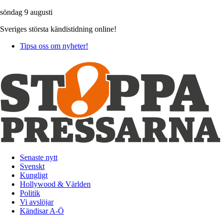
söndag 9 augusti
Sveriges största kändistidning online!
Tipsa oss om nyheter!
Senaste nytt
Svenskt
Kungligt
Hollywood & Världen
Politik
Vi avslöjar
Kändisar A-Ö