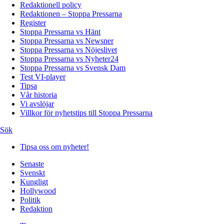
Redaktionell policy
Redaktionen – Stoppa Pressarna
Register
Stoppa Pressarna vs Hänt
Stoppa Pressarna vs Newsner
Stoppa Pressarna vs Nöjeslivet
Stoppa Pressarna vs Nyheter24
Stoppa Pressarna vs Svensk Dam
Test VI-player
Tipsa
Vår historia
Vi avslöjar
Villkor för nyhetstips till Stoppa Pressarna
Sök
Tipsa oss om nyheter!
Senaste
Svenskt
Kungligt
Hollywood
Politik
Redaktion