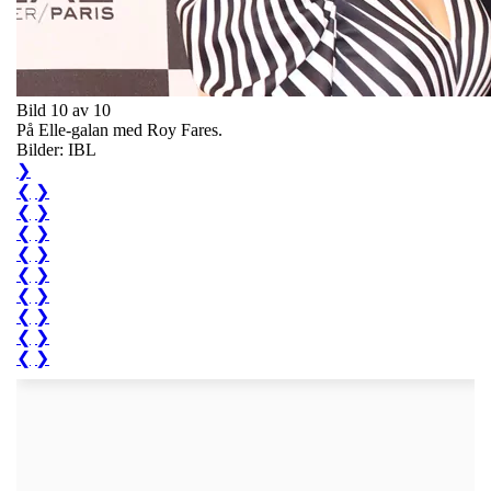
Bild 10 av 10
På Elle-galan med Roy Fares.
Bilder: IBL
❯
❮
❯
❮
❯
❮
❯
❮
❯
❮
❯
❮
❯
❮
❯
❮
❯
❮
❯