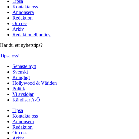
Tipsa
Kontakta oss
Annonsera
Redaktion
Om oss
Arkiv
Redaktionell policy
Har du ett nyhetstips?
Tipsa oss!
Senaste nytt
Svenskt
Kungligt
Hollywood & Världen
Politik
Vi avslöjar
Kändisar A-Ö
Tipsa
Kontakta oss
Annonsera
Redaktion
Om oss
Arkiv