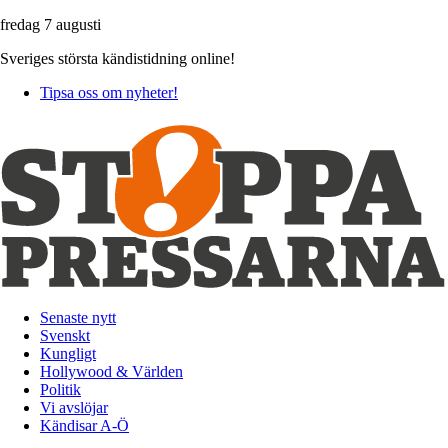
fredag 7 augusti
Sveriges största kändistidning online!
Tipsa oss om nyheter!
Senaste nytt
Svenskt
Kungligt
Hollywood & Världen
Politik
Vi avslöjar
Kändisar A-Ö