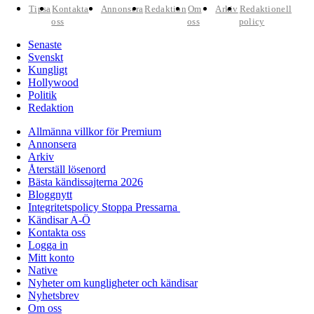
Tipsa
Kontakta
Annonsera
Redaktion
Om
Arkiv
Redaktionell
oss
oss
policy
Senaste
Svenskt
Kungligt
Hollywood
Politik
Redaktion
Allmänna villkor för Premium
Annonsera
Arkiv
Återställ lösenord
Bästa kändissajterna 2026
Bloggnytt
Integritetspolicy Stoppa Pressarna
Kändisar A-Ö
Kontakta oss
Logga in
Mitt konto
Native
Nyheter om kungligheter och kändisar
Nyhetsbrev
Om oss