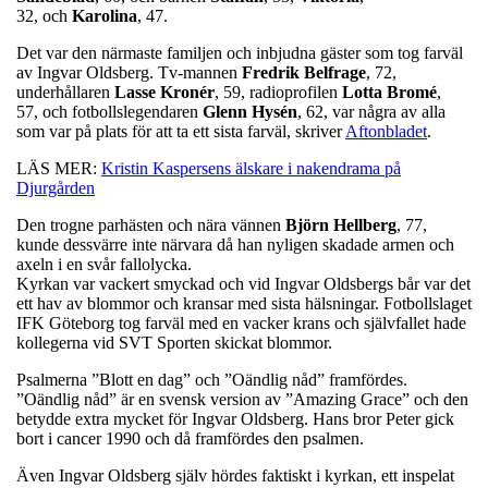
32, och
Karolina
, 47.
Det var den närmaste familjen och inbjudna gäster som tog farväl
av Ingvar Oldsberg. Tv-mannen
Fredrik
Belfrage
, 72,
underhållaren
Lasse
Kronér
, 59, radioprofilen
Lotta
Bromé
,
57, och fotbollslegendaren
Glenn
Hysén
, 62, var några av alla
som var på plats för att ta ett sista farväl, skriver
Aftonbladet
.
LÄS MER:
Kristin Kaspersens älskare i nakendrama på
Djurgården
Den trogne parhästen och nära vännen
Björn
Hellberg
, 77,
kunde dessvärre inte närvara då han nyligen skadade armen och
axeln i en svår fallolycka.
Kyrkan var vackert smyckad och vid Ingvar Oldsbergs bår var det
ett hav av blommor och kransar med sista hälsningar. Fotbollslaget
IFK Göteborg tog farväl med en vacker krans och självfallet hade
kollegerna vid SVT Sporten skickat blommor.
Psalmerna ”Blott en dag” och ”Oändlig nåd” framfördes.
”Oändlig nåd” är en svensk version av ”Amazing Grace” och den
betydde extra mycket för Ingvar Oldsberg. Hans bror Peter gick
bort i cancer 1990 och då framfördes den psalmen.
Även Ingvar Oldsberg själv hördes faktiskt i kyrkan, ett inspelat