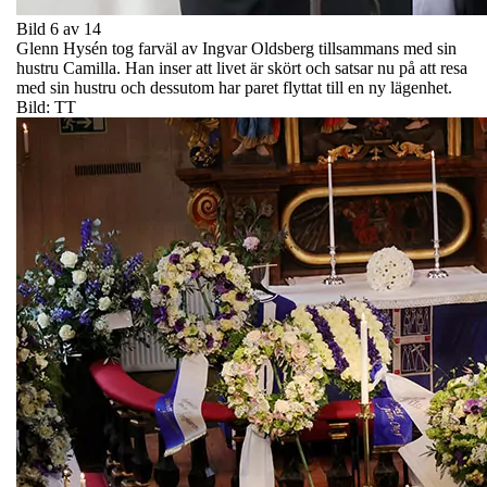
Bild 6 av 14
Glenn Hysén tog farväl av Ingvar Oldsberg tillsammans med sin
hustru Camilla. Han inser att livet är skört och satsar nu på att resa
med sin hustru och dessutom har paret flyttat till en ny lägenhet.
Bild: TT