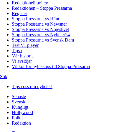
Redaktionell policy
Redaktionen – Stoppa Pressarna
Register
Stoppa Pressarna vs Hänt
Stoppa Pressarna vs Newsner
Stoppa Pressarna vs Nöjeslivet
Stoppa Pressarna vs Nyheter24
Stoppa Pressarna vs Svensk Dam
Test VI-player
Tipsa
Vår historia
Vi avslöjar
Villkor för nyhetstips till Stoppa Pressarna
Sök
Tipsa oss om nyheter!
Senaste
Svenskt
Kungligt
Hollywood
Politik
Redaktion