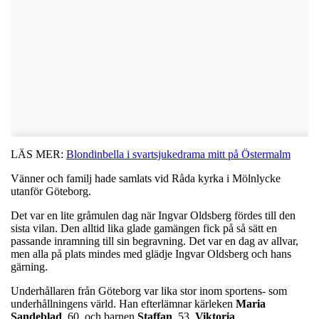
LÄS MER:
Blondinbella i svartsjukedrama mitt på Östermalm
Vänner och familj hade samlats vid Råda kyrka i Mölnlycke
utanför Göteborg.
Det var en lite gråmulen dag när Ingvar Oldsberg fördes till den
sista vilan. Den alltid lika glade gamängen fick på så sätt en
passande inramning till sin begravning. Det var en dag av allvar,
men alla på plats mindes med glädje Ingvar Oldsberg och hans
gärning.
Underhållaren från Göteborg var lika stor inom sportens- som
underhållningens värld. Han efterlämnar kärleken
Maria
Sandeblad
, 60, och barnen
Staffan
, 53,
Viktoria
,