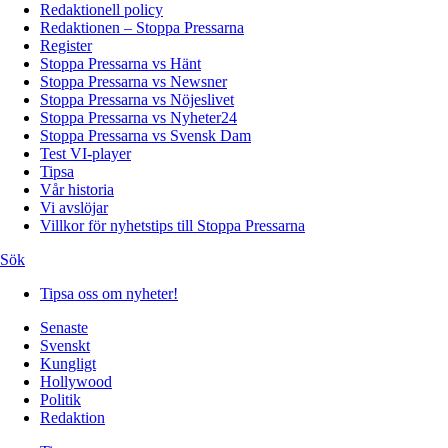
Redaktionell policy
Redaktionen – Stoppa Pressarna
Register
Stoppa Pressarna vs Hänt
Stoppa Pressarna vs Newsner
Stoppa Pressarna vs Nöjeslivet
Stoppa Pressarna vs Nyheter24
Stoppa Pressarna vs Svensk Dam
Test VI-player
Tipsa
Vår historia
Vi avslöjar
Villkor för nyhetstips till Stoppa Pressarna
Sök
Tipsa oss om nyheter!
Senaste
Svenskt
Kungligt
Hollywood
Politik
Redaktion