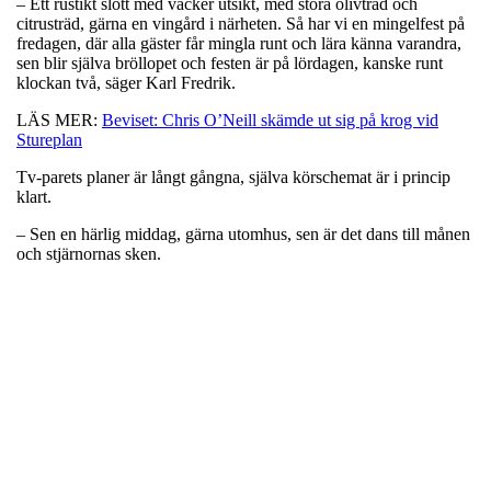
– Ett rustikt slott med vacker utsikt, med stora olivträd och
citrusträd, gärna en vingård i närheten. Så har vi en mingelfest på
fredagen, där alla gäster får mingla runt och lära känna varandra,
sen blir själva bröllopet och festen är på lördagen, kanske runt
klockan två, säger Karl Fredrik.
LÄS MER:
Beviset: Chris O’Neill skämde ut sig på krog vid
Stureplan
Tv-parets planer är långt gångna, själva körschemat är i princip
klart.
– Sen en härlig middag, gärna utomhus, sen är det dans till månen
och stjärnornas sken.