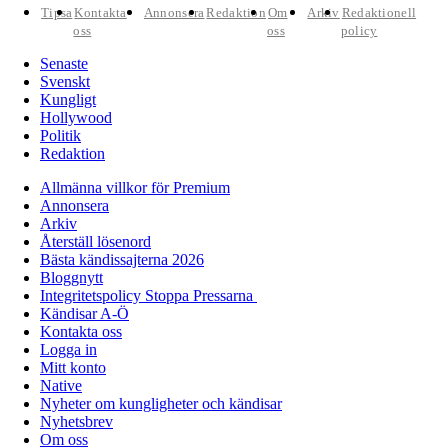
Tipsa
Kontakta
Annonsera
Redaktion
Om
Arkiv
Redaktionell
oss
oss
policy
Senaste
Svenskt
Kungligt
Hollywood
Politik
Redaktion
Allmänna villkor för Premium
Annonsera
Arkiv
Återställ lösenord
Bästa kändissajterna 2026
Bloggnytt
Integritetspolicy Stoppa Pressarna
Kändisar A-Ö
Kontakta oss
Logga in
Mitt konto
Native
Nyheter om kungligheter och kändisar
Nyhetsbrev
Om oss