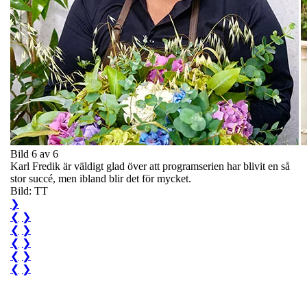
Bild 6 av 6
Karl Fredik är väldigt glad över att programserien har blivit en så
stor succé, men ibland blir det för mycket.
Bild: TT
❯
❮
❯
❮
❯
❮
❯
❮
❯
❮
❯