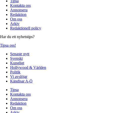
Tipsa
Kontakta oss
Annonsera
Redaktion
Om oss
Arkiv
Redaktionell policy
Har du ett nyhetstips?
Tipsa oss!
Senaste nytt
Svenskt
Kungligt
Hollywood & Världen
Politik
Vi avslöjar
Kändisar A-Ö
Tipsa
Kontakta oss
Annonsera
Redaktion
Om oss
Arkiv