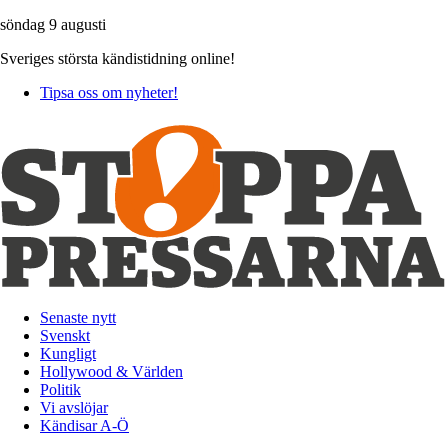
söndag 9 augusti
Sveriges största kändistidning online!
Tipsa oss om nyheter!
Senaste nytt
Svenskt
Kungligt
Hollywood & Världen
Politik
Vi avslöjar
Kändisar A-Ö