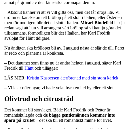
annat på grund av den kinesiska coronapandemin.
– Absolut känner vi att vi vill gifta oss, men det får dröja lite. Vi
drömmer kanske om ett bröllop på ett slott i Italien, eller Österlen
men förmodligen blir det ett slott i Italien.
Micael
Bindefeld
har ju
redan sagt att han vill arrangera vårt bröllop så vi kan ju göra det
tillsammans, förmodligen blir det i Italien, har Karl Fredrik
avslöjat för Hänt tidigare.
Nu äntligen ska bröllopet bli av. I augusti nästa år slår de till. Paret
är redo och planerna är konkreta.
– Det datumet som finns nu är andra helgen i augusti, säger Karl
Fredrik till
Hänt
och tillägger:
LÄS MER:
Kristin Kaspersen återförenad med sin stora kärlek
– Vi letar efter byar, vi hade velat hyra en hel by eller ett slott.
Olivträd och citrusträd
Det kommer bli storslaget. Både Karl Fredrik och Petter är
romantiskt lagda och
de bägge gentlemännen kommer inte
spara på krutet
– det ska bli ett romantiskt minne för livet.