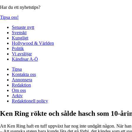
Har du ett nyhetstips?
Tipsa oss!
Senaste nytt
Svenskt
Kungligt
Hollywood & Världen
Politik
Vi avslöjar
Kändisar A-Ö
Tipsa
Kontakta oss
Annonsera
Redaktion
Om oss
Arkiv
Redaktionell policy
Ken Ring rökte och sålde hasch som 10-åri
Att Ken Ring haft en tuff uppväxt har nog inte undgått någon. När ha
– Att svenska staten bara kunde låta det gå förbi, det kändes som ett sv