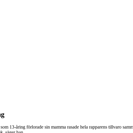
ng
n som 13-åring förlorade sin mamma rasade hela rapparens tillvaro sam
ek, säger han.