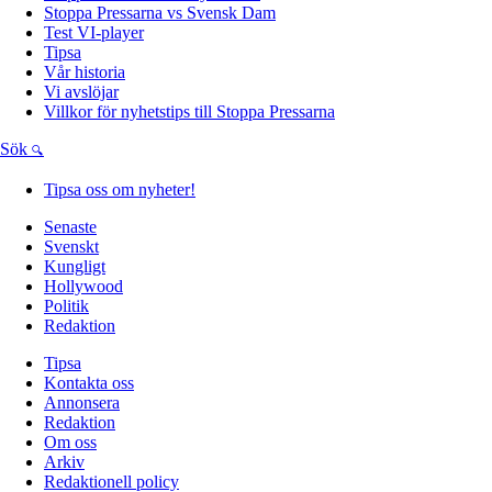
Stoppa Pressarna vs Svensk Dam
Test VI-player
Tipsa
Vår historia
Vi avslöjar
Villkor för nyhetstips till Stoppa Pressarna
Sök
Tipsa oss om nyheter!
Senaste
Svenskt
Kungligt
Hollywood
Politik
Redaktion
Tipsa
Kontakta oss
Annonsera
Redaktion
Om oss
Arkiv
Redaktionell policy