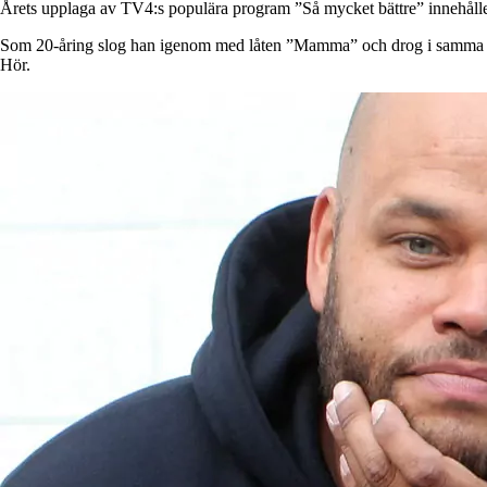
Årets upplaga av TV4:s populära program ”Så mycket bättre” innehålle
Som 20-åring slog han igenom med låten ”Mamma” och drog i samma vev
Hör.