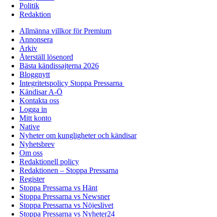
Politik
Redaktion
Allmänna villkor för Premium
Annonsera
Arkiv
Återställ lösenord
Bästa kändissajterna 2026
Bloggnytt
Integritetspolicy Stoppa Pressarna
Kändisar A-Ö
Kontakta oss
Logga in
Mitt konto
Native
Nyheter om kungligheter och kändisar
Nyhetsbrev
Om oss
Redaktionell policy
Redaktionen – Stoppa Pressarna
Register
Stoppa Pressarna vs Hänt
Stoppa Pressarna vs Newsner
Stoppa Pressarna vs Nöjeslivet
Stoppa Pressarna vs Nyheter24