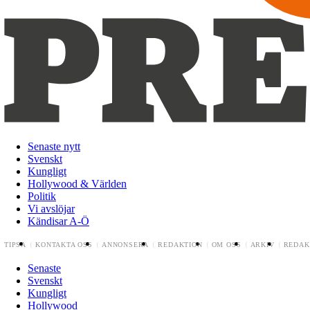
Senaste nytt
Svenskt
Kungligt
Hollywood & Världen
Politik
Vi avslöjar
Kändisar A-Ö
TIPSA
KONTAKTA OSS
ANNONSERA
REDAKTION
OM OSS
ARKIV
REDAK
Senaste
Svenskt
Kungligt
Hollywood