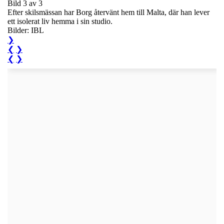
Bild 3 av 3
Efter skilsmässan har Borg återvänt hem till Malta, där han lever
ett isolerat liv hemma i sin studio.
Bilder: IBL
❯
❮
❯
❮
❯