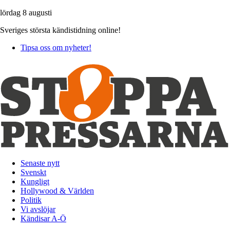
lördag 8 augusti
Sveriges största kändistidning online!
Tipsa oss om nyheter!
Senaste nytt
Svenskt
Kungligt
Hollywood & Världen
Politik
Vi avslöjar
Kändisar A-Ö