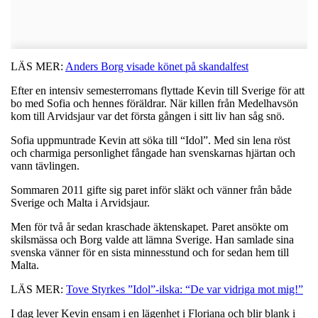
LÄS MER:
Anders Borg visade könet på skandalfest
Efter en intensiv semesterromans flyttade Kevin till Sverige för att
bo med Sofia och hennes föräldrar. När killen från Medelhavsön
kom till Arvidsjaur var det första gången i sitt liv han såg snö.
Sofia uppmuntrade Kevin att söka till “Idol”. Med sin lena röst
och charmiga personlighet fångade han svenskarnas hjärtan och
vann tävlingen.
Sommaren 2011 gifte sig paret inför släkt och vänner från både
Sverige och Malta i Arvidsjaur.
Men för två år sedan kraschade äktenskapet. Paret ansökte om
skilsmässa och Borg valde att lämna Sverige. Han samlade sina
svenska vänner för en sista minnesstund och for sedan hem till
Malta.
LÄS MER:
Tove Styrkes ”Idol”-ilska: “De var vidriga mot mig!”
I dag lever Kevin ensam i en lägenhet i Floriana och blir blank i