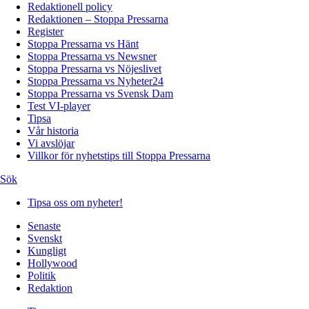
Redaktionell policy
Redaktionen – Stoppa Pressarna
Register
Stoppa Pressarna vs Hänt
Stoppa Pressarna vs Newsner
Stoppa Pressarna vs Nöjeslivet
Stoppa Pressarna vs Nyheter24
Stoppa Pressarna vs Svensk Dam
Test VI-player
Tipsa
Vår historia
Vi avslöjar
Villkor för nyhetstips till Stoppa Pressarna
Sök
Tipsa oss om nyheter!
Senaste
Svenskt
Kungligt
Hollywood
Politik
Redaktion