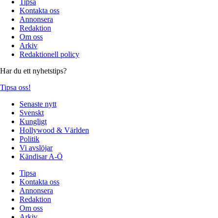
Tipsa
Kontakta oss
Annonsera
Redaktion
Om oss
Arkiv
Redaktionell policy
Har du ett nyhetstips?
Tipsa oss!
Senaste nytt
Svenskt
Kungligt
Hollywood & Världen
Politik
Vi avslöjar
Kändisar A-Ö
Tipsa
Kontakta oss
Annonsera
Redaktion
Om oss
Arkiv