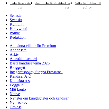
Tipsa
Kontakta
Annonsera
Redaktion
Om
Arkiv
Redaktionell
oss
oss
policy
Senaste
Svenskt
Kungligt
Hollywood
Politik
Redaktion
Allmänna villkor för Premium
Annonsera
Arkiv
Återställ lösenord
Bästa kändissajterna 2026
Bloggnytt
Integritetspolicy Stoppa Pressarna
Kändisar A-Ö
Kontakta oss
Logga in
Mitt konto
Native
Nyheter om kungligheter och kändisar
Nyhetsbrev
Om oss