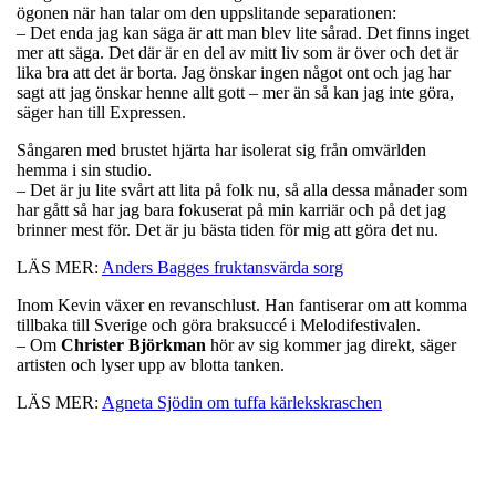
ögonen när han talar om den uppslitande separationen:
– Det enda jag kan säga är att man blev lite sårad. Det finns inget
mer att säga. Det där är en del av mitt liv som är över och det är
lika bra att det är borta. Jag önskar ingen något ont och jag har
sagt att jag önskar henne allt gott – mer än så kan jag inte göra,
säger han till Expressen.
Sångaren med brustet hjärta har isolerat sig från omvärlden
hemma i sin studio.
– Det är ju lite svårt att lita på folk nu, så alla dessa månader som
har gått så har jag bara fokuserat på min karriär och på det jag
brinner mest för. Det är ju bästa tiden för mig att göra det nu.
LÄS MER:
Anders Bagges fruktansvärda sorg
Inom Kevin växer en revanschlust. Han fantiserar om att komma
tillbaka till Sverige och göra braksuccé i Melodifestivalen.
– Om
Christer Björkman
hör av sig kommer jag direkt, säger
artisten och lyser upp av blotta tanken.
LÄS MER:
Agneta Sjödin om tuffa kärlekskraschen