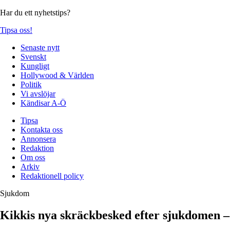
Har du ett nyhetstips?
Tipsa oss!
Senaste nytt
Svenskt
Kungligt
Hollywood & Världen
Politik
Vi avslöjar
Kändisar A-Ö
Tipsa
Kontakta oss
Annonsera
Redaktion
Om oss
Arkiv
Redaktionell policy
Sjukdom
Kikkis nya skräckbesked efter sjukdomen 