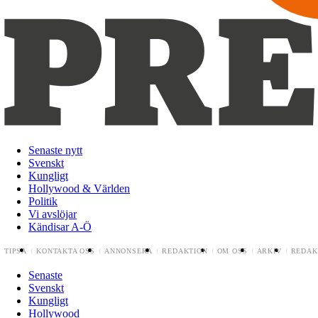
Senaste nytt
Svenskt
Kungligt
Hollywood & Världen
Politik
Vi avslöjar
Kändisar A-Ö
TIPSA
KONTAKTA OSS
ANNONSERA
REDAKTION
OM OSS
ARKIV
REDAK
Senaste
Svenskt
Kungligt
Hollywood