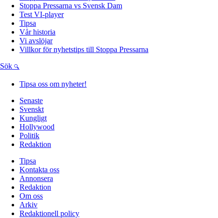
Stoppa Pressarna vs Svensk Dam
Test VI-player
Tipsa
Vår historia
Vi avslöjar
Villkor för nyhetstips till Stoppa Pressarna
Sök
Tipsa oss om nyheter!
Senaste
Svenskt
Kungligt
Hollywood
Politik
Redaktion
Tipsa
Kontakta oss
Annonsera
Redaktion
Om oss
Arkiv
Redaktionell policy