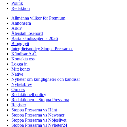
Politik
Redaktion
Allmänna villkor för Premium
Annonsera
Arkiv
Återställ lösenord
Bästa kändissajterna 2026
Bloggnytt
Integritetspolicy Stoppa Pressarna
Kändisar A-Ö
Kontakta oss
Logga in
Mitt konto
Native
Nyheter om kungligheter och kändisar
Nyhetsbrev
Om oss
Redaktionell policy
Redaktionen – Stoppa Pressarna
Register
Stoppa Pressarna vs Hänt
Stoppa Pressarna vs Newsner
Stoppa Pressarna vs Nöjeslivet
Stoppa Pressarna vs Nyheter24