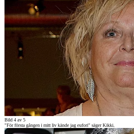
Bild 4 av 5
"För första gången i mitt liv kände jag eufori" säger Kikki.