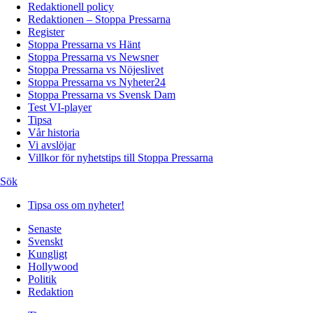
Redaktionell policy
Redaktionen – Stoppa Pressarna
Register
Stoppa Pressarna vs Hänt
Stoppa Pressarna vs Newsner
Stoppa Pressarna vs Nöjeslivet
Stoppa Pressarna vs Nyheter24
Stoppa Pressarna vs Svensk Dam
Test VI-player
Tipsa
Vår historia
Vi avslöjar
Villkor för nyhetstips till Stoppa Pressarna
Sök
Tipsa oss om nyheter!
Senaste
Svenskt
Kungligt
Hollywood
Politik
Redaktion