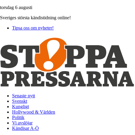
torsdag 6 augusti
Sveriges största kändistidning online!
Tipsa oss om nyheter!
Senaste nytt
Svenskt
Kungligt
Hollywood & Världen
Politik
Vi avslöjar
Kändisar A-Ö