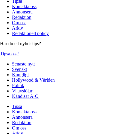
Tipsa
Kontakta oss
Annonsera
Redaktion
Om oss
Arkiv
Redaktionell policy
Har du ett nyhetstips?
Tipsa oss!
Senaste nytt
Svenskt
Kungligt
Hollywood & Världen
Politik
Vi avslöjar
Kändisar A-Ö
Tipsa
Kontakta oss
Annonsera
Redaktion
Om oss
Arkiv