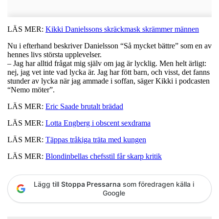
LÄS MER:
Kikki Danielssons skräckmask skrämmer männen
Nu i efterhand beskriver Danielsson “Så mycket bättre” som en av
hennes livs största upplevelser.
–
Jag har alltid frågat mig själv om jag är lycklig. Men helt ärligt:
nej, jag vet inte vad lycka är. Jag har fött barn, och visst, det fanns
stunder av lycka när jag ammade i soffan, säger Kikki i podcasten
“Nemo möter”.
LÄS MER:
Eric Saade brutalt brädad
LÄS MER:
Lotta Engberg i obscent sexdrama
LÄS MER:
Täppas tråkiga träta med kungen
LÄS MER:
Blondinbellas chefsstil får skarp kritik
Lägg till
Stoppa Pressarna
som föredragen källa i
Google