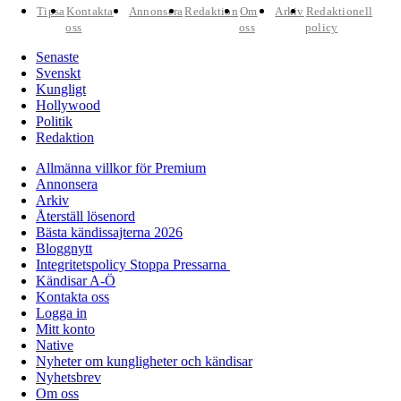
Tipsa
Kontakta
Annonsera
Redaktion
Om
Arkiv
Redaktionell
oss
oss
policy
Senaste
Svenskt
Kungligt
Hollywood
Politik
Redaktion
Allmänna villkor för Premium
Annonsera
Arkiv
Återställ lösenord
Bästa kändissajterna 2026
Bloggnytt
Integritetspolicy Stoppa Pressarna
Kändisar A-Ö
Kontakta oss
Logga in
Mitt konto
Native
Nyheter om kungligheter och kändisar
Nyhetsbrev
Om oss