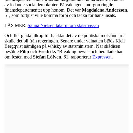
av ledande socialdemokrater. På valdagens morgon ringde
finansdepartementet upp honom. Det var
Magdalena Andersson
,
51, som förtjust ville komma förbi och tacka för hans insats.
LÄS MER:
Sanna Nielsen talar ut om skilsmässan
Och fler glada tillrop för häcklandet av de politiska motståndarna
skulle det bli från regeringen. Senare under valnatten bjöds Kjell
Bergqvist nämligen på whisky av statsministern. När skådisen
besökte
Filip
och
Fredriks
”Breaking news” och berättade han
om festen med
Stefan
Löfven
, 61, rapporterar
Expressen
.