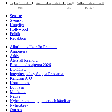
Tipsa
Kontakta
Annonsera
Redaktion
Om
Arkiv
Redaktionell
oss
oss
policy
Senaste
Svenskt
Kungligt
Hollywood
Politik
Redaktion
Allmänna villkor för Premium
Annonsera
Arkiv
Återställ lösenord
Bästa kändissajterna 2026
Bloggnytt
Integritetspolicy Stoppa Pressarna
Kändisar A-Ö
Kontakta oss
Logga in
Mitt konto
Native
Nyheter om kungligheter och kändisar
Nyhetsbrev
Om oss