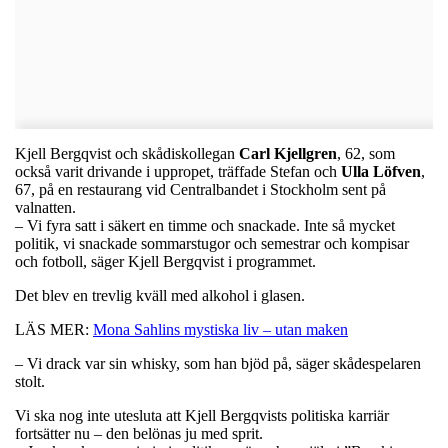
Kjell Bergqvist och skådiskollegan
Carl
Kjellgren
, 62, som
också varit drivande i uppropet, träffade Stefan och
Ulla
Löfven
,
67, på en restaurang vid Centralbandet i Stockholm sent på
valnatten.
– Vi fyra satt i säkert en timme och snackade. Inte så mycket
politik, vi snackade sommarstugor och semestrar och kompisar
och fotboll, säger Kjell Bergqvist i programmet.
Det blev en trevlig kväll med alkohol i glasen.
LÄS MER:
Mona Sahlins mystiska liv – utan maken
– Vi drack var sin whisky, som han bjöd på, säger skådespelaren
stolt.
Vi ska nog inte utesluta att Kjell Bergqvists politiska karriär
fortsätter nu – den belönas ju med sprit.