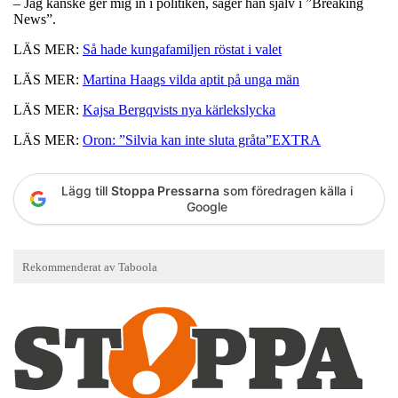
– Jag kanske ger mig in i politiken, säger han själv i ”Breaking
News”.
LÄS MER:
Så hade kungafamiljen röstat i valet
LÄS MER:
Martina Haags vilda aptit på unga män
LÄS MER:
Kajsa Bergqvists nya kärlekslycka
LÄS MER:
Oron: ”Silvia kan inte sluta gråta”EXTRA
Lägg till
Stoppa Pressarna
som föredragen källa i
Google