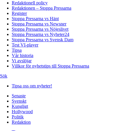
Redaktionell policy
Redaktionen – Stoppa Pressarna
Register
Stoppa Pressarna vs Hänt
Stoppa Pressarna vs Newsner
Stoppa Pressarna vs Nöjeslivet
Stoppa Pressarna vs Nyheter24
Stoppa Pressarna vs Svensk Dam
Test VI-player
Tipsa
Vår historia
Vi avslöjar
Villkor för nyhetstips till Stoppa Pressarna
Sök
Tipsa oss om nyheter!
Senaste
Svenskt
Kungligt
Hollywood
Politik
Redaktion