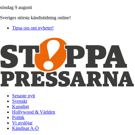
söndag 9 augusti
Sveriges största kändistidning online!
Tipsa oss om nyheter!
Senaste nytt
Svenskt
Kungligt
Hollywood & Världen
Politik
Vi avslöjar
Kändisar A-Ö