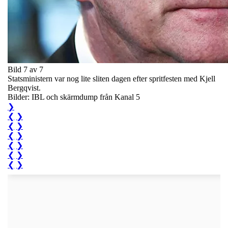
Bild 7 av 7
Statsministern var nog lite sliten dagen efter spritfesten med Kjell
Bergqvist.
Bilder: IBL och skärmdump från Kanal 5
❯
❮
❯
❮
❯
❮
❯
❮
❯
❮
❯
❮
❯