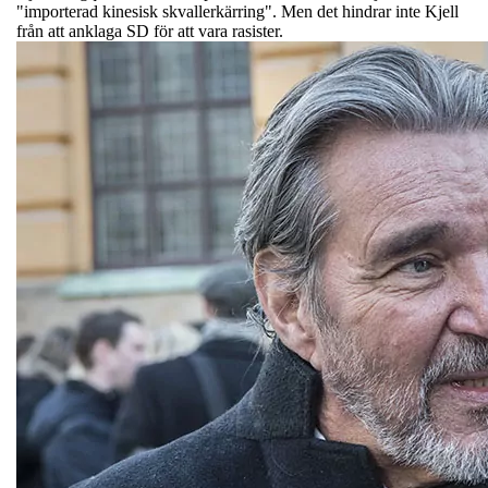
"importerad kinesisk skvallerkärring". Men det hindrar inte Kjell
från att anklaga SD för att vara rasister.