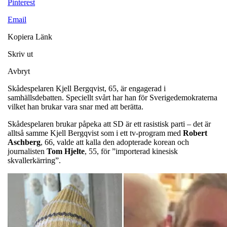
Pinterest
Email
Kopiera Länk
Skriv ut
Avbryt
Skådespelaren Kjell Bergqvist, 65, är engagerad i
samhällsdebatten. Speciellt svårt har han för Sverigedemokraterna
vilket han brukar vara snar med att berätta.
Skådespelaren brukar påpeka att SD är ett rasistisk parti – det är
alltså samme Kjell Bergqvist som i ett tv-program med
Robert
Aschberg
, 66, valde att kalla den adopterade korean och
journalisten
Tom Hjelte
, 55, för ”importerad kinesisk
skvallerkärring”.