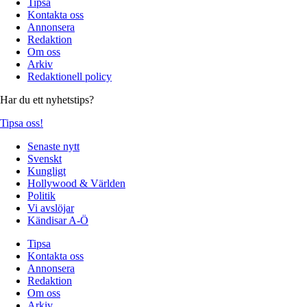
Tipsa
Kontakta oss
Annonsera
Redaktion
Om oss
Arkiv
Redaktionell policy
Har du ett nyhetstips?
Tipsa oss!
Senaste nytt
Svenskt
Kungligt
Hollywood & Världen
Politik
Vi avslöjar
Kändisar A-Ö
Tipsa
Kontakta oss
Annonsera
Redaktion
Om oss
Arkiv