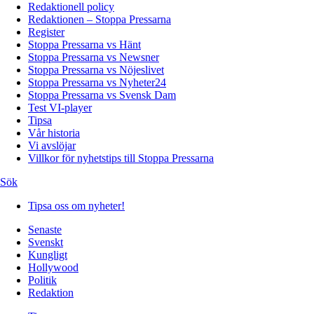
Redaktionell policy
Redaktionen – Stoppa Pressarna
Register
Stoppa Pressarna vs Hänt
Stoppa Pressarna vs Newsner
Stoppa Pressarna vs Nöjeslivet
Stoppa Pressarna vs Nyheter24
Stoppa Pressarna vs Svensk Dam
Test VI-player
Tipsa
Vår historia
Vi avslöjar
Villkor för nyhetstips till Stoppa Pressarna
Sök
Tipsa oss om nyheter!
Senaste
Svenskt
Kungligt
Hollywood
Politik
Redaktion