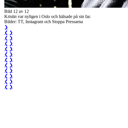
Bild 12 av 12
Kristin var nyligen i Oslo och hälsade på sin far.
Bilder: TT, Instagram och Stoppa Pressarna
❯
❮
❯
❮
❯
❮
❯
❮
❯
❮
❯
❮
❯
❮
❯
❮
❯
❮
❯
❮
❯
❮
❯