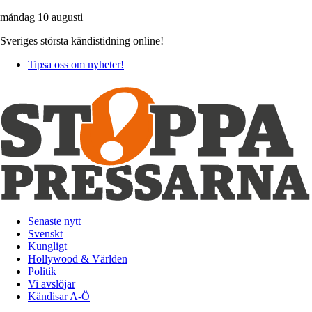
måndag 10 augusti
Sveriges största kändistidning online!
Tipsa oss om nyheter!
Senaste nytt
Svenskt
Kungligt
Hollywood & Världen
Politik
Vi avslöjar
Kändisar A-Ö