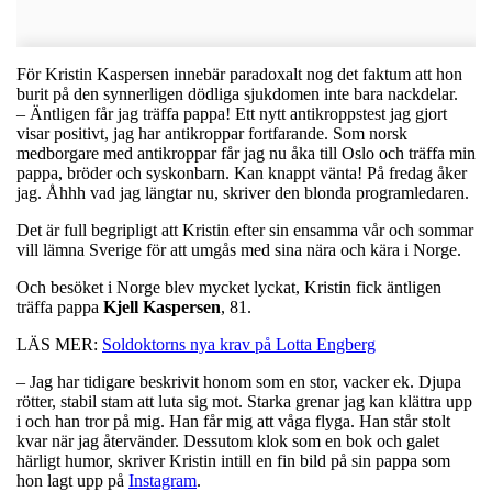
För Kristin Kaspersen innebär paradoxalt nog det faktum att hon
burit på den synnerligen dödliga sjukdomen inte bara nackdelar.
– Äntligen får jag träffa pappa! Ett nytt antikroppstest jag gjort
visar positivt, jag har antikroppar fortfarande. Som norsk
medborgare med antikroppar får jag nu åka till Oslo och träffa min
pappa, bröder och syskonbarn. Kan knappt vänta! På fredag åker
jag. Åhhh vad jag längtar nu, skriver den blonda programledaren.
Det är full begripligt att Kristin efter sin ensamma vår och sommar
vill lämna Sverige för att umgås med sina nära och kära i Norge.
Och besöket i Norge blev mycket lyckat, Kristin fick äntligen
träffa pappa
Kjell
Kaspersen
, 81.
LÄS MER:
Soldoktorns nya krav på Lotta Engberg
– Jag har tidigare beskrivit honom som en stor, vacker ek. Djupa
rötter, stabil stam att luta sig mot. Starka grenar jag kan klättra upp
i och han tror på mig. Han får mig att våga flyga. Han står stolt
kvar när jag återvänder. Dessutom klok som en bok och galet
härligt humor, skriver Kristin intill en fin bild på sin pappa som
hon lagt upp på
Instagram
.