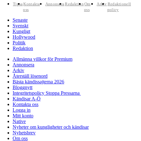
Tipsa
Kontakta
Annonsera
Redaktion
Om
Arkiv
Redaktionell
oss
oss
policy
Senaste
Svenskt
Kungligt
Hollywood
Politik
Redaktion
Allmänna villkor för Premium
Annonsera
Arkiv
Återställ lösenord
Bästa kändissajterna 2026
Bloggnytt
Integritetspolicy Stoppa Pressarna
Kändisar A-Ö
Kontakta oss
Logga in
Mitt konto
Native
Nyheter om kungligheter och kändisar
Nyhetsbrev
Om oss