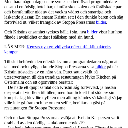
Men bara någon dag senare syntes en bedrövad programledare
ensam i en ödslig hotellbar, utanför sken solen och förälskade par
och barnfamiljer njöt av det vackra vädret och smarriga och
läskande glassar. En ensam Kristin satt i den dunkla baren och såg
förtvivlad ut, vilket framgick av Stoppa Pressarnas
bilder
.
Och Kristins ensamhet tycktes hålla i sig, nya
bilder
visar hur hon
fikade i avskildhet endast i sällskap med sin hund.
LÄS MER:
Kenzas nya gravidlycka efter tuffa klimakterie-
kampen
Till slut behövde den eftertänksamma programledaren någon att
tala med och nyligen kunde Stoppa Pressarna visa
bilder
på när
Kristin tröstades av en nära vän. Paret satt avskilt på
uteserveringen till den trendiga restaurangen Nyko Kitchen på
Östermalm och ett ögonvittne berättar:
– De hade ett djupt samtal och Kristin såg förtvivlad, ja nästan
desperat ut vid flera tillfällen, men hon fick ett fint stöd av sin
kompis. Jag blev lite nyfiken men allting kändes så känsligt så jag
ville inte gå fram och be om en selfie, berättar en gäst på
restaurangen för Stoppa Pressarna.
Och nu kan Stoppa Pressarna avslöja att Kristin Kaspersen varit
drabbad av den dödliga sjukdomen covid-19.
– Jag hade feber varannan dag ungefär i 5 veckor. Förstod inte att