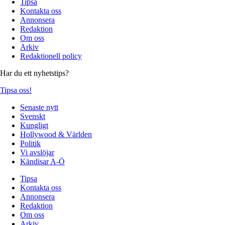
Tipsa
Kontakta oss
Annonsera
Redaktion
Om oss
Arkiv
Redaktionell policy
Har du ett nyhetstips?
Tipsa oss!
Senaste nytt
Svenskt
Kungligt
Hollywood & Världen
Politik
Vi avslöjar
Kändisar A-Ö
Tipsa
Kontakta oss
Annonsera
Redaktion
Om oss
Arkiv