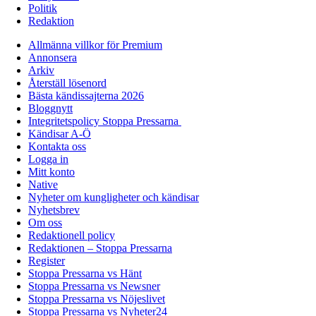
Politik
Redaktion
Allmänna villkor för Premium
Annonsera
Arkiv
Återställ lösenord
Bästa kändissajterna 2026
Bloggnytt
Integritetspolicy Stoppa Pressarna
Kändisar A-Ö
Kontakta oss
Logga in
Mitt konto
Native
Nyheter om kungligheter och kändisar
Nyhetsbrev
Om oss
Redaktionell policy
Redaktionen – Stoppa Pressarna
Register
Stoppa Pressarna vs Hänt
Stoppa Pressarna vs Newsner
Stoppa Pressarna vs Nöjeslivet
Stoppa Pressarna vs Nyheter24