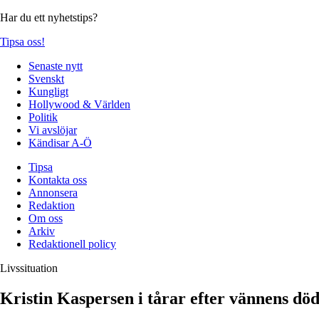
Har du ett nyhetstips?
Tipsa oss!
Senaste nytt
Svenskt
Kungligt
Hollywood & Världen
Politik
Vi avslöjar
Kändisar A-Ö
Tipsa
Kontakta oss
Annonsera
Redaktion
Om oss
Arkiv
Redaktionell policy
Livssituation
Kristin Kaspersen i tårar efter vännens dö