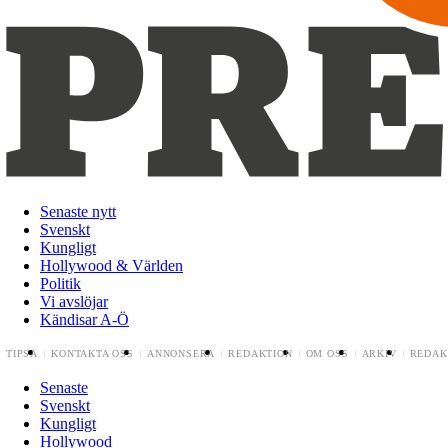
Senaste nytt
Svenskt
Kungligt
Hollywood & Världen
Politik
Vi avslöjar
Kändisar A-Ö
TIPSA
KONTAKTA OSS
ANNONSERA
REDAKTION
OM OSS
ARKIV
REDAK
Senaste
Svenskt
Kungligt
Hollywood