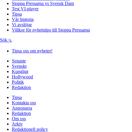
Stoppa Pressarna vs Svensk Dam
Test VI-player
Tipsa
Vår historia
Vi avslöjar
Villkor för nyhetstips till Stoppa Pressarna
Sök
Tipsa oss om nyheter!
Senaste
Svenskt
Kungligt
Hollywood
Politik
Redaktion
Tipsa
Kontakta oss
Annonsera
Redaktion
Om oss
Arkiv
Redaktionell policy