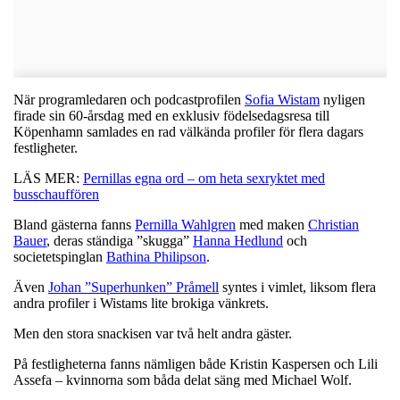
När programledaren och podcastprofilen
Sofia Wistam
nyligen
firade sin 60-årsdag med en exklusiv födelsedagsresa till
Köpenhamn samlades en rad välkända profiler för flera dagars
festligheter.
LÄS MER:
Pernillas egna ord – om heta sexryktet med
busschauffören
Bland gästerna fanns
Pernilla Wahlgren
med maken
Christian
Bauer
, deras ständiga ”skugga”
Hanna Hedlund
och
societetspinglan
Bathina Philipson
.
Även
Johan ”Superhunken” Pråmell
syntes i vimlet, liksom flera
andra profiler i Wistams lite brokiga vänkrets.
Men den stora snackisen var två helt andra gäster.
På festligheterna fanns nämligen både Kristin Kaspersen och Lili
Assefa – kvinnorna som båda delat säng med Michael Wolf.