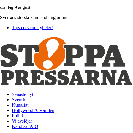
söndag 9 augusti
Sveriges största kändistidning online!
Tipsa oss om nyheter!
Senaste nytt
Svenskt
Kungligt
Hollywood & Världen
Politik
Vi avslöjar
Kändisar A-Ö