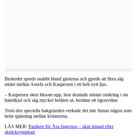
Beskedet spreds snabbt bland gästerna och gjorde att flera såg
mötet mellan Assefa och Kaspersen i ett helt nytt ljus.
– Kaspersen sken liksom upp, hon skuttade nästan omkring i sin
balettkjol och såg mycket belåten ut, berättar ett ögonvittne
Trots den speciella bakgrunden verkade det inte finnas någon som
helst spänning mellan kvinnorna.
LÄS MER:
Paniken för Åsa Ingrosso – akut inlagd efter
skräcksymptom