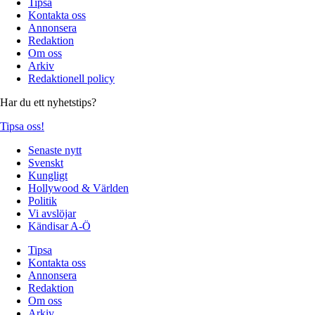
Tipsa
Kontakta oss
Annonsera
Redaktion
Om oss
Arkiv
Redaktionell policy
Har du ett nyhetstips?
Tipsa oss!
Senaste nytt
Svenskt
Kungligt
Hollywood & Världen
Politik
Vi avslöjar
Kändisar A-Ö
Tipsa
Kontakta oss
Annonsera
Redaktion
Om oss
Arkiv