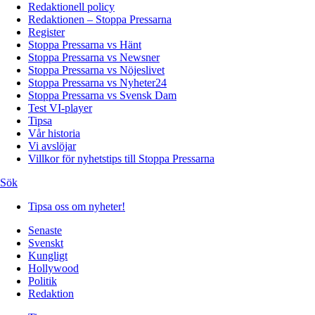
Redaktionell policy
Redaktionen – Stoppa Pressarna
Register
Stoppa Pressarna vs Hänt
Stoppa Pressarna vs Newsner
Stoppa Pressarna vs Nöjeslivet
Stoppa Pressarna vs Nyheter24
Stoppa Pressarna vs Svensk Dam
Test VI-player
Tipsa
Vår historia
Vi avslöjar
Villkor för nyhetstips till Stoppa Pressarna
Sök
Tipsa oss om nyheter!
Senaste
Svenskt
Kungligt
Hollywood
Politik
Redaktion