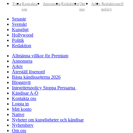
Tipsa
Kontakta
Annonsera
Redaktion
Om
Arkiv
Redaktionell
oss
oss
policy
Senaste
Svenskt
Kungligt
Hollywood
Politik
Redaktion
Allmänna villkor för Premium
Annonsera
Arkiv
Återställ lösenord
Bästa kändissajterna 2026
Bloggnytt
Integritetspolicy Stoppa Pressarna
Kändisar A-Ö
Kontakta oss
Logga in
Mitt konto
Native
Nyheter om kungligheter och kändisar
Nyhetsbrev
Om oss