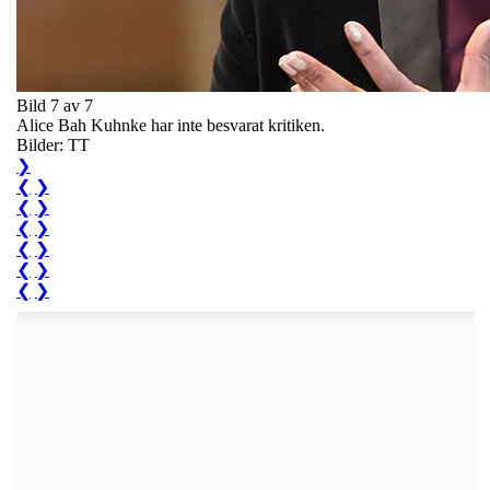
Bild 7 av 7
Alice Bah Kuhnke har inte besvarat kritiken.
Bilder: TT
❯
❮
❯
❮
❯
❮
❯
❮
❯
❮
❯
❮
❯