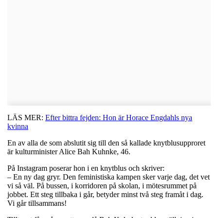
LÄS MER:
Efter bittra fejden: Hon är Horace Engdahls nya
kvinna
En av alla de som abslutit sig till den så kallade knytblusupproret
är kulturminister Alice Bah Kuhnke, 46.
På Instagram poserar hon i en knytblus och skriver:
– En ny dag gryr. Den feministiska kampen sker varje dag, det vet
vi så väl. På bussen, i korridoren på skolan, i mötesrummet på
jobbet. Ett steg tillbaka i går, betyder minst två steg framåt i dag.
Vi går tillsammans!