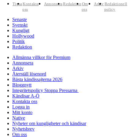
Tipsa
Kontakta
Annonsera
Redaktion
Om
Arkiv
Redaktionell
oss
oss
policy
Senaste
Svenskt
Kungligt
Hollywood
Politik
Redaktion
Allmänna villkor för Premium
Annonsera
Arkiv
Återställ lösenord
Bästa kändissajterna 2026
Bloggnytt
Integritetspolicy Stoppa Pressarna
Kändisar A-Ö
Kontakta oss
Logga in
Mitt konto
Native
Nyheter om kungligheter och kändisar
Nyhetsbrev
Om oss