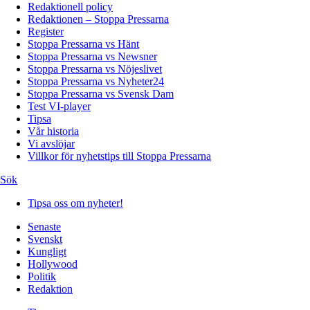
Redaktionell policy
Redaktionen – Stoppa Pressarna
Register
Stoppa Pressarna vs Hänt
Stoppa Pressarna vs Newsner
Stoppa Pressarna vs Nöjeslivet
Stoppa Pressarna vs Nyheter24
Stoppa Pressarna vs Svensk Dam
Test VI-player
Tipsa
Vår historia
Vi avslöjar
Villkor för nyhetstips till Stoppa Pressarna
Sök
Tipsa oss om nyheter!
Senaste
Svenskt
Kungligt
Hollywood
Politik
Redaktion