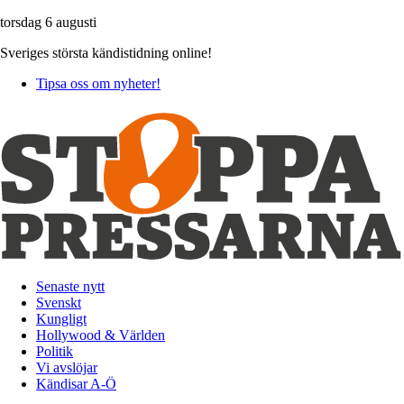
torsdag 6 augusti
Sveriges största kändistidning online!
Tipsa oss om nyheter!
Senaste nytt
Svenskt
Kungligt
Hollywood & Världen
Politik
Vi avslöjar
Kändisar A-Ö