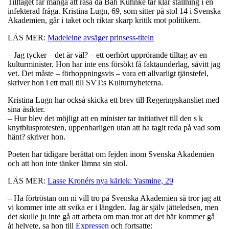
Tilltaget får många att rasa då Bah Kuhnke tar klar ställning i en
infekterad fråga. Kristina Lugn, 69, som sitter på stol 14 i Svenska
Akademien, går i taket och riktar skarp kritik mot politikern.
LÄS MER:
Madeleine avsäger prinsess-titeln
– Jag tycker – det är väl? – ett oerhört upprörande tilltag av en
kulturminister. Hon har inte ens försökt få faktaunderlag, såvitt jag
vet. Det måste – förhoppningsvis – vara ett allvarligt tjänstefel,
skriver hon i ett mail till SVT:s Kulturnyheterna.
Kristina Lugn har också skicka ett brev till Regeringskansliet med
sina åsikter.
– Hur blev det möjligt att en minister tar initiativet till den s k
knytblusprotesten, uppenbarligen utan att ha tagit reda på vad som
hänt? skriver hon.
Poeten har tidigare berättat om fejden inom Svenska Akademien
och att hon inte tänker lämna sin stol.
LÄS MER:
Lasse Kronérs nya kärlek: Yasmine, 29
– Ha förtröstan om ni vill tro på Svenska Akademien så tror jag att
vi kommer inte att svika er i längden. Jag är själv jätteledsen, men
det skulle ju inte gå att arbeta om man tror att det här kommer gå
åt helvete, sa hon till
Expressen
och fortsatte: