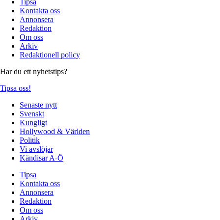
Tipsa
Kontakta oss
Annonsera
Redaktion
Om oss
Arkiv
Redaktionell policy
Har du ett nyhetstips?
Tipsa oss!
Senaste nytt
Svenskt
Kungligt
Hollywood & Världen
Politik
Vi avslöjar
Kändisar A-Ö
Tipsa
Kontakta oss
Annonsera
Redaktion
Om oss
Arkiv