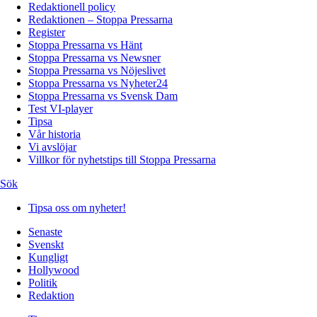
Redaktionell policy
Redaktionen – Stoppa Pressarna
Register
Stoppa Pressarna vs Hänt
Stoppa Pressarna vs Newsner
Stoppa Pressarna vs Nöjeslivet
Stoppa Pressarna vs Nyheter24
Stoppa Pressarna vs Svensk Dam
Test VI-player
Tipsa
Vår historia
Vi avslöjar
Villkor för nyhetstips till Stoppa Pressarna
Sök
Tipsa oss om nyheter!
Senaste
Svenskt
Kungligt
Hollywood
Politik
Redaktion