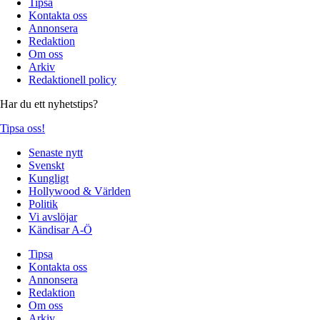
Tipsa
Kontakta oss
Annonsera
Redaktion
Om oss
Arkiv
Redaktionell policy
Har du ett nyhetstips?
Tipsa oss!
Senaste nytt
Svenskt
Kungligt
Hollywood & Världen
Politik
Vi avslöjar
Kändisar A-Ö
Tipsa
Kontakta oss
Annonsera
Redaktion
Om oss
Arkiv