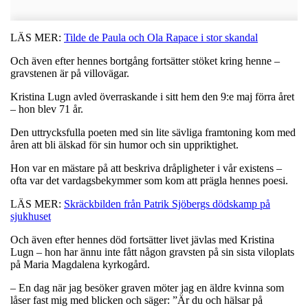
LÄS MER:
Tilde de Paula och Ola Rapace i stor skandal
Och även efter hennes bortgång fortsätter stöket kring henne –
gravstenen är på villovägar.
Kristina Lugn avled överraskande i sitt hem den 9:e maj förra året
– hon blev 71 år.
Den uttrycksfulla poeten med sin lite sävliga framtoning kom med
åren att bli älskad för sin humor och sin uppriktighet.
Hon var en mästare på att beskriva dråpligheter i vår existens –
ofta var det vardagsbekymmer som kom att prägla hennes poesi.
LÄS MER:
Skräckbilden från Patrik Sjöbergs dödskamp på
sjukhuset
Och även efter hennes död fortsätter livet jävlas med Kristina
Lugn – hon har ännu inte fått någon gravsten på sin sista viloplats
på Maria Magdalena kyrkogård.
– En dag när jag besöker graven möter jag en äldre kvinna som
låser fast mig med blicken och säger: ”Är du och hälsar på