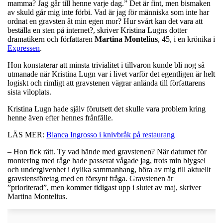
mamma? Jag går till henne varje dag.” Det är fint, men bismaken
av skuld går mig inte förbi. Vad är jag för människa som inte har
ordnat en gravsten åt min egen mor? Hur svårt kan det vara att
beställa en sten på internet?, skriver Kristina Lugns dotter
dramatikern och författaren
Martina
Montelius
, 45, i en krönika i
Expressen
.
Hon konstaterar att minsta trivialitet i tillvaron kunde bli nog så
utmanade när Kristina Lugn var i livet varför det egentligen är helt
logiskt och rimligt att gravstenen vägrar anlända till författarens
sista viloplats.
Kristina Lugn hade själv förutsett det skulle vara problem kring
henne även efter hennes frånfälle.
LÄS MER:
Bianca Ingrosso i knivbråk på restaurang
– Hon fick rätt. Ty vad hände med gravstenen? När datumet för
montering med råge hade passerat vågade jag, trots min blygsel
och undergivenhet i dylika sammanhang, höra av mig till aktuellt
gravstensföretag med en försynt fråga. Gravstenen är
”prioriterad”, men kommer tidigast upp i slutet av maj, skriver
Martina Montelius.