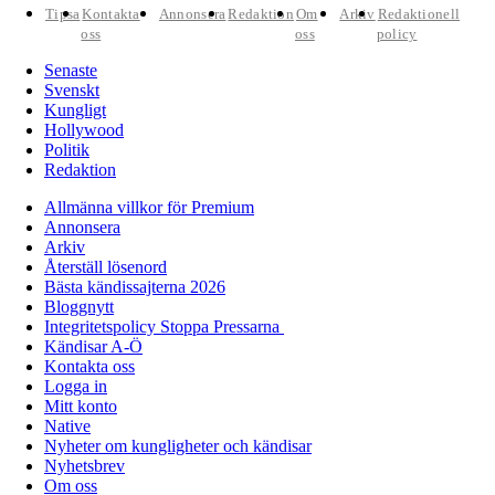
Tipsa
Kontakta
Annonsera
Redaktion
Om
Arkiv
Redaktionell
oss
oss
policy
Senaste
Svenskt
Kungligt
Hollywood
Politik
Redaktion
Allmänna villkor för Premium
Annonsera
Arkiv
Återställ lösenord
Bästa kändissajterna 2026
Bloggnytt
Integritetspolicy Stoppa Pressarna
Kändisar A-Ö
Kontakta oss
Logga in
Mitt konto
Native
Nyheter om kungligheter och kändisar
Nyhetsbrev
Om oss