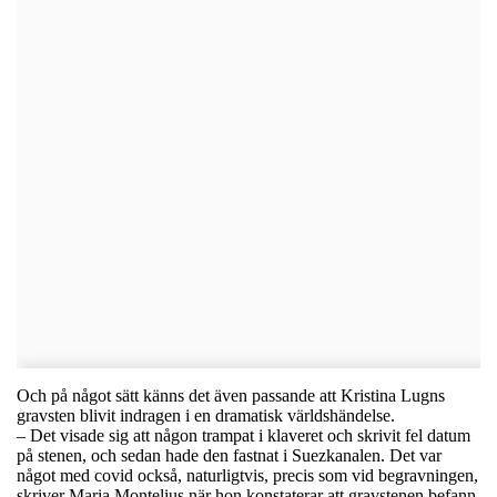
Och på något sätt känns det även passande att Kristina Lugns
gravsten blivit indragen i en dramatisk världshändelse.
– Det visade sig att någon trampat i klaveret och skrivit fel datum
på stenen, och sedan hade den fastnat i Suezkanalen. Det var
något med covid också, naturligtvis, precis som vid begravningen,
skriver Maria Montelius när hon konstaterar att gravstenen befann