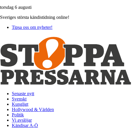
torsdag 6 augusti
Sveriges största kändistidning online!
Tipsa oss om nyheter!
Senaste nytt
Svenskt
Kungligt
Hollywood & Världen
Politik
Vi avslöjar
Kändisar A-Ö