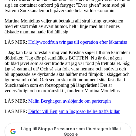
sig i en container ombord på fartyget ”Ever given” som stod på
tvären i Suezkanalen och påverkade hela världsekonomin.
Martina Montelius väljer att betrakta allt strul kring gravstenen
med ett stort mått av svart humor, helt i linje med hur hennes
älskade mamma hade förhållit sig.
LÄS MER:
Hollywoodfrun tvingas till operation efter läkarmiss
– Jag kan bara föreställa mig vad Kristina säger till sina kamrater i
dödsriket: ”Jag dör på samhällets BOTTEN. Nu är det någon
obildad jävel som säkert trodde att jag var född på trettiotalet. Såg
jag så gammal ut? Och så ska folk vara hemma och snörvla och
bli uppassade av dyrkande äkta hälfter med filmjölk i skägget och
ignorera min död. Och sedan ska mitt monument sitta fastkilat i
Suezkanalen som en förstoppning på långvården! Det är
vedervärdigt och mardrömslikt!, funderar Martina Montelius.
LÄS MER:
Malin Berghagen avslöjande om parterapin
LÄS MER:
Därför vill Benjamin Ingrosso hellre träffa killar
Lägg till
Stoppa Pressarna
som föredragen källa i
Google