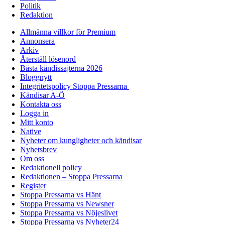
Politik
Redaktion
Allmänna villkor för Premium
Annonsera
Arkiv
Återställ lösenord
Bästa kändissajterna 2026
Bloggnytt
Integritetspolicy Stoppa Pressarna
Kändisar A-Ö
Kontakta oss
Logga in
Mitt konto
Native
Nyheter om kungligheter och kändisar
Nyhetsbrev
Om oss
Redaktionell policy
Redaktionen – Stoppa Pressarna
Register
Stoppa Pressarna vs Hänt
Stoppa Pressarna vs Newsner
Stoppa Pressarna vs Nöjeslivet
Stoppa Pressarna vs Nyheter24