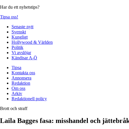
Har du ett nyhetstips?
Tipsa oss!
Senaste nytt
Svenskt
Kungligt
Hollywood & Världen
Politik
Vi avslöjar
Kändisar A-Ö
Tipsa
Kontakta oss
Annonsera
Redaktion
Om oss
Arkiv
Redaktionell policy
Brott och straff
Laila Bagges fasa: misshandel och jättebråk 