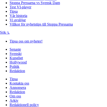
Stoppa Pressarna vs Svensk Dam
Test VI-player
Tipsa
Vår historia
Vi avslöjar
Villkor för nyhetstips till Stoppa Pressarna
Sök
Tipsa oss om nyheter!
Senaste
Svenskt
Kungligt
Hollywood
Politik
Redaktion
Tipsa
Kontakta oss
Annonsera
Redaktion
Om oss
Arkiv
Redaktionell policy