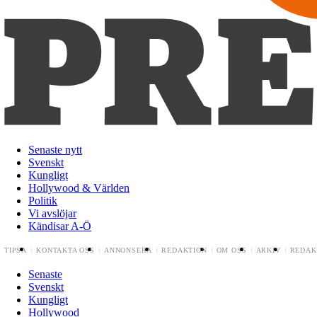
Senaste nytt
Svenskt
Kungligt
Hollywood & Världen
Politik
Vi avslöjar
Kändisar A-Ö
TIPSA
KONTAKTA OSS
ANNONSERA
REDAKTION
OM OSS
ARKIV
REDAK
Senaste
Svenskt
Kungligt
Hollywood