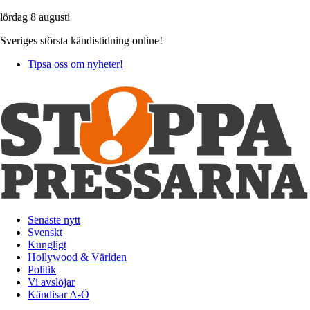
lördag 8 augusti
Sveriges största kändistidning online!
Tipsa oss om nyheter!
Senaste nytt
Svenskt
Kungligt
Hollywood & Världen
Politik
Vi avslöjar
Kändisar A-Ö