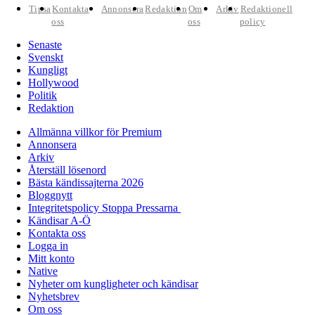
Tipsa
Kontakta
Annonsera
Redaktion
Om
Arkiv
Redaktionell
oss
oss
policy
Senaste
Svenskt
Kungligt
Hollywood
Politik
Redaktion
Allmänna villkor för Premium
Annonsera
Arkiv
Återställ lösenord
Bästa kändissajterna 2026
Bloggnytt
Integritetspolicy Stoppa Pressarna
Kändisar A-Ö
Kontakta oss
Logga in
Mitt konto
Native
Nyheter om kungligheter och kändisar
Nyhetsbrev
Om oss