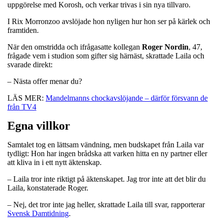
uppgörelse med Korosh, och verkar trivas i sin nya tillvaro.
I Rix Morronzoo avslöjade hon nyligen hur hon ser på kärlek och
framtiden.
När den omstridda och ifrågasatte kollegan
Roger
Nordin
, 47,
frågade vem i studion som gifter sig härnäst, skrattade Laila och
svarade direkt:
– Nästa offer menar du?
LÄS MER:
Mandelmanns chockavslöjande – därför försvann de
från TV4
Egna villkor
Samtalet tog en lättsam vändning, men budskapet från Laila var
tydligt: Hon har ingen brådska att varken hitta en ny partner eller
att kliva in i ett nytt äktenskap.
– Laila tror inte riktigt på äktenskapet. Jag tror inte att det blir du
Laila, konstaterade Roger.
– Nej, det tror inte jag heller, skrattade Laila till svar, rapporterar
Svensk Damtidning
.