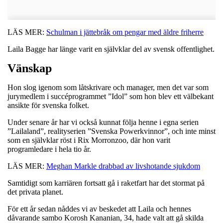
LÄS MER:
Schulman i jättebråk om pengar med äldre friherre
Laila Bagge har länge varit en självklar del av svensk offentlighet.
Vänskap
Hon slog igenom som låtskrivare och manager, men det var som
jurymedlem i succéprogrammet ”Idol” som hon blev ett välbekant
ansikte för svenska folket.
Under senare år har vi också kunnat följa henne i egna serien
”Lailaland”, realityserien ”Svenska Powerkvinnor”, och inte minst
som en självklar röst i Rix Morronzoo, där hon varit
programledare i hela tio år.
LÄS MER:
Meghan Markle drabbad av livshotande sjukdom
Samtidigt som karriären fortsatt gå i raketfart har det stormat på
det privata planet.
För ett år sedan nåddes vi av beskedet att Laila och hennes
dåvarande sambo Korosh Kananian, 34, hade valt att gå skilda