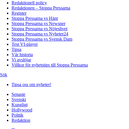
Redaktionell policy
Redaktionen – Stoppa Pressarna
Register
Stoppa Pressarna vs Hänt
Stoppa Pressarna vs Newsner
Stoppa Pressarna vs Nöjeslivet
Stoppa Pressarna vs Nyheter24
Stoppa Pressarna vs Svensk Dam
Test VI-player
Tipsa
Vår historia
Vi avslöjar
Villkor för nyhetstips till Stoppa Pressarna
Sök
Tipsa oss om nyheter!
Senaste
Svenskt
Kungligt
Hollywood
Politik
Redaktion