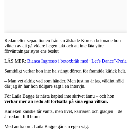
Redan efter separationen från sin älskade Korosh betonade hon
vikten av att gå vidare i egen takt och att inte låta yttre
förväntningar styra ens beslut.
LÄS MER:
Bianca Ingrosso i botoxbråk med ”Let’s Dance”-Perla
Samtidigt verkar hon inte ha stängt dörren för framtida kärlek helt.
– Man vet aldrig vad som händer. Men just nu är jag väldigt nöjd
där jag är, har hon tidigare sagt i en intervju.
För Laila Bagge är nästa kapitel inte skrivet ännu – och hon
verkar mer än redo att fortsätta på sina egna villkor.
Kärleken kanske får vänta, men livet, karriären och glädjen – de
är redan i full blom.
Med andra ord: Laila Bagge går sin egen väg.