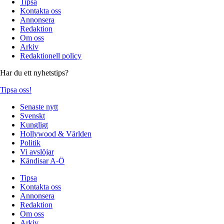
Tipsa
Kontakta oss
Annonsera
Redaktion
Om oss
Arkiv
Redaktionell policy
Har du ett nyhetstips?
Tipsa oss!
Senaste nytt
Svenskt
Kungligt
Hollywood & Världen
Politik
Vi avslöjar
Kändisar A-Ö
Tipsa
Kontakta oss
Annonsera
Redaktion
Om oss
Arkiv