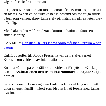
vägar efter nio år tillsammans.
– Jag och Korosh har haft nio underbara år tillsammans, nu är vi i
en ny fas. Sedan en tid tillbaka har vi bestämt oss för att gå skilda
vägar som vänner, skrev Laila själv på Instagram när nyheten blev
offentlig.
Men bakom den välformulerade kommunikationen fanns en
annan sanning.
LÄS MER:
Christian Bauers intima önskemål med Pernilla – hon
vägrar
Enligt uppgifter till Stoppa Pressarna var det i själva verket
Korosh som valde att avsluta relationen.
En nära vän till paret berättade att kärleken förbytts till vänskap
och att
livssituationen och framtidsdrömmarna började skilja
dem åt.
Korosh, som är 17 år yngre än Laila, hade börjat längta efter att
bilda en egen familj – något som blev svårt att förena med Lailas
livssituation.