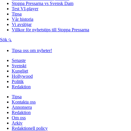
Stoppa Pressarna vs Svensk Dam
Test VI-player
Tipsa
Vår historia
Vi avslöjar
Villkor för nyhetstips till Stoppa Pressarna
Sök
Tipsa oss om nyheter!
Senaste
Svenskt
Kungligt
Hollywood
Politik
Redaktion
Tipsa
Kontakta oss
Annonsera
Redaktion
Om oss
Arkiv
Redaktionell policy