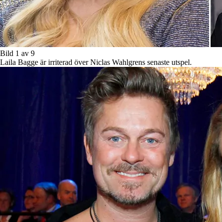
Bild 1 av 9
Laila Bagge är irriterad över Niclas Wahlgrens senaste utspel.