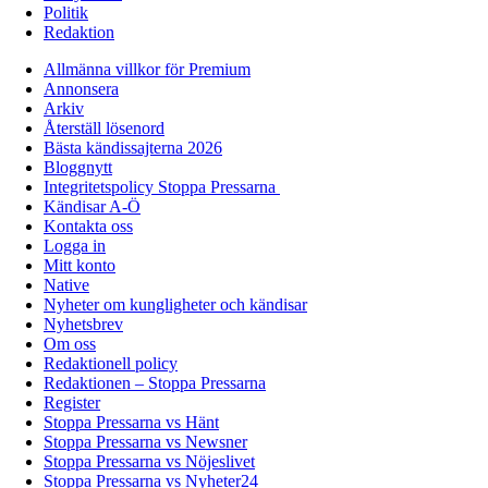
Politik
Redaktion
Allmänna villkor för Premium
Annonsera
Arkiv
Återställ lösenord
Bästa kändissajterna 2026
Bloggnytt
Integritetspolicy Stoppa Pressarna
Kändisar A-Ö
Kontakta oss
Logga in
Mitt konto
Native
Nyheter om kungligheter och kändisar
Nyhetsbrev
Om oss
Redaktionell policy
Redaktionen – Stoppa Pressarna
Register
Stoppa Pressarna vs Hänt
Stoppa Pressarna vs Newsner
Stoppa Pressarna vs Nöjeslivet
Stoppa Pressarna vs Nyheter24