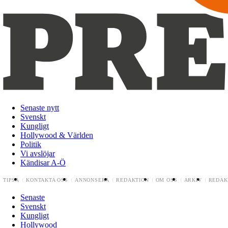
Senaste nytt
Svenskt
Kungligt
Hollywood & Världen
Politik
Vi avslöjar
Kändisar A-Ö
TIPSA
KONTAKTA OSS
ANNONSERA
REDAKTION
OM OSS
ARKIV
REDAK
Senaste
Svenskt
Kungligt
Hollywood