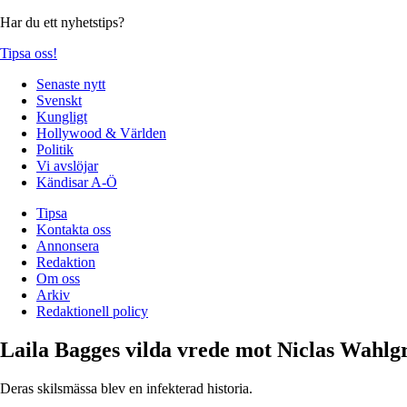
Har du ett nyhetstips?
Tipsa oss!
Senaste nytt
Svenskt
Kungligt
Hollywood & Världen
Politik
Vi avslöjar
Kändisar A-Ö
Tipsa
Kontakta oss
Annonsera
Redaktion
Om oss
Arkiv
Redaktionell policy
Laila Bagges vilda vrede mot Niclas Wahlg
Deras skilsmässa blev en infekterad historia.