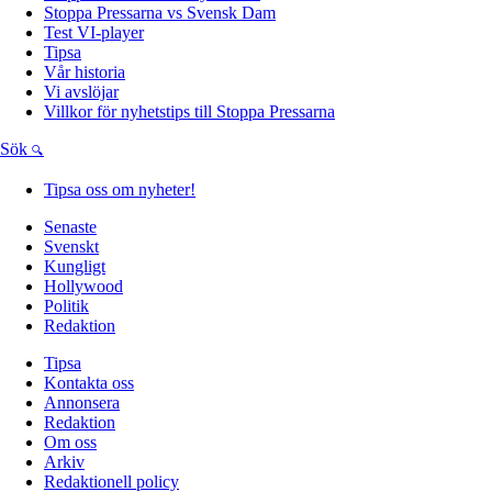
Stoppa Pressarna vs Svensk Dam
Test VI-player
Tipsa
Vår historia
Vi avslöjar
Villkor för nyhetstips till Stoppa Pressarna
Sök
Tipsa oss om nyheter!
Senaste
Svenskt
Kungligt
Hollywood
Politik
Redaktion
Tipsa
Kontakta oss
Annonsera
Redaktion
Om oss
Arkiv
Redaktionell policy