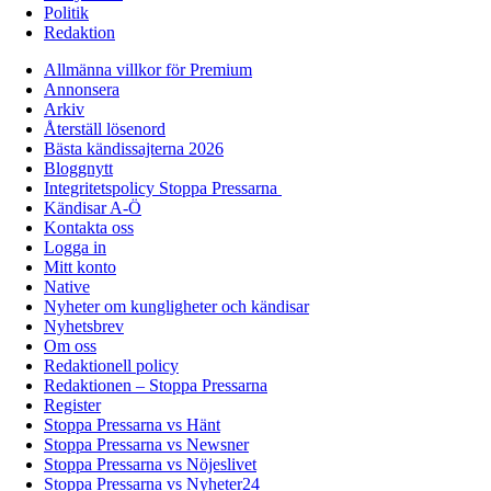
Politik
Redaktion
Allmänna villkor för Premium
Annonsera
Arkiv
Återställ lösenord
Bästa kändissajterna 2026
Bloggnytt
Integritetspolicy Stoppa Pressarna
Kändisar A-Ö
Kontakta oss
Logga in
Mitt konto
Native
Nyheter om kungligheter och kändisar
Nyhetsbrev
Om oss
Redaktionell policy
Redaktionen – Stoppa Pressarna
Register
Stoppa Pressarna vs Hänt
Stoppa Pressarna vs Newsner
Stoppa Pressarna vs Nöjeslivet
Stoppa Pressarna vs Nyheter24