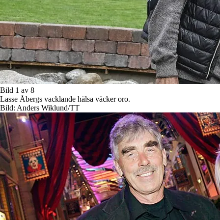
Bild 1 av 8
Lasse Åbergs vacklande hälsa väcker oro.
Bild: Anders Wiklund/TT