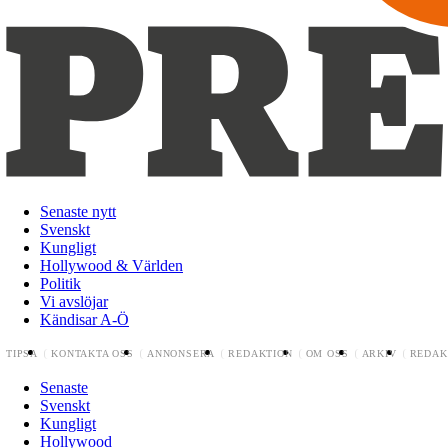
Senaste nytt
Svenskt
Kungligt
Hollywood & Världen
Politik
Vi avslöjar
Kändisar A-Ö
TIPSA
KONTAKTA OSS
ANNONSERA
REDAKTION
OM OSS
ARKIV
REDAK
Senaste
Svenskt
Kungligt
Hollywood