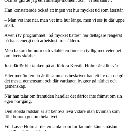
Och så gjorde jag ett Halleluja-moment och ”Vi ses snart”.
Han konstaterade också att ingen vet hur mycket tid som återstår.
– Man vet inte när, man vet inte hur länge, men vi ses ju där uppe
snart.
Även i tv-programmet ”Så mycket bättre” har deltagare reagerat
på hans energi och arbetslust trots åldern.
Men bakom humorn och vitaliteten finns en tydlig medvetenhet
om livets skörhet.
Just därför blir tanken på att förlora Kerstin Holm särskilt svår.
Efter mer än femtio år tillsammans beskriver han ett liv där de gör
det mesta gemensamt och där vardagen bygger på närhet och
gemenskap.
När han talar om framtiden handlar det därför inte främst om sin
egen bortgång.
Den största rädslan är att behöva leva vidare utan kvinnan som
följt honom genom hela livet.
För Lasse Holm är det en tanke som fortfarande känns nästan