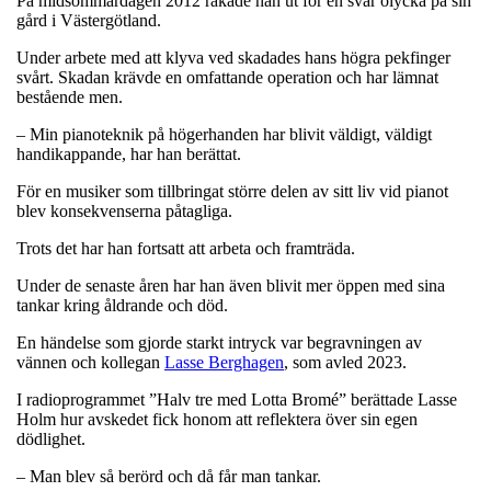
På midsommardagen 2012 råkade han ut för en svår olycka på sin
gård i Västergötland.
Under arbete med att klyva ved skadades hans högra pekfinger
svårt. Skadan krävde en omfattande operation och har lämnat
bestående men.
– Min pianoteknik på högerhanden har blivit väldigt, väldigt
handikappande, har han berättat.
För en musiker som tillbringat större delen av sitt liv vid pianot
blev konsekvenserna påtagliga.
Trots det har han fortsatt att arbeta och framträda.
Under de senaste åren har han även blivit mer öppen med sina
tankar kring åldrande och död.
En händelse som gjorde starkt intryck var begravningen av
vännen och kollegan
Lasse Berghagen
, som avled 2023.
I radioprogrammet ”Halv tre med Lotta Bromé” berättade Lasse
Holm hur avskedet fick honom att reflektera över sin egen
dödlighet.
– Man blev så berörd och då får man tankar.