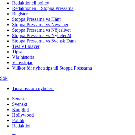
Redaktionell policy
Redaktionen – Stoppa Pressarna
Register
Stoppa Pressarna vs Hänt
Stoppa Pressarna vs Newsner
Stoppa Pressarna vs Nöjeslivet
Stoppa Pressarna vs Nyheter24
Stoppa Pressarna vs Svensk Dam
Test VI-player
Tipsa
Vår historia
Vi avslöjar
Villkor för nyhetstips till Stoppa Pressarna
Sök
Tipsa oss om nyheter!
Senaste
Svenskt
Kungligt
Hollywood
Politik
Redaktion