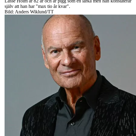
Lasse Holm är 82 år och är pigg som en lärka men han konstaterar
själv att han har "max tio år kvar".
Bild: Anders Wiklund/TT