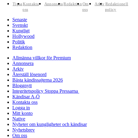
Tipsa
Kontakta
Annonsera
Redaktion
Om
Arkiv
Redaktionell
oss
oss
policy
Senaste
Svenskt
Kungligt
Hollywood
Politik
Redaktion
Allmänna villkor för Premium
Annonsera
Arkiv
Återställ lösenord
Bästa kändissajterna 2026
Bloggnytt
Integritetspolicy Stoppa Pressarna
Kändisar A-Ö
Kontakta oss
Logga in
Mitt konto
Native
Nyheter om kungligheter och kändisar
Nyhetsbrev
Om oss