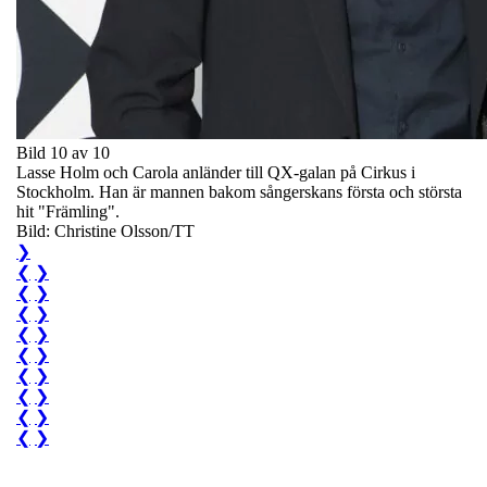
Bild 10 av 10
Lasse Holm och Carola anländer till QX-galan på Cirkus i
Stockholm. Han är mannen bakom sångerskans första och största
hit "Främling".
Bild: Christine Olsson/TT
❯
❮
❯
❮
❯
❮
❯
❮
❯
❮
❯
❮
❯
❮
❯
❮
❯
❮
❯