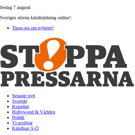
fredag 7 augusti
Sveriges största kändistidning online!
Tipsa oss om nyheter!
Senaste nytt
Svenskt
Kungligt
Hollywood & Världen
Politik
Vi avslöjar
Kändisar A-Ö