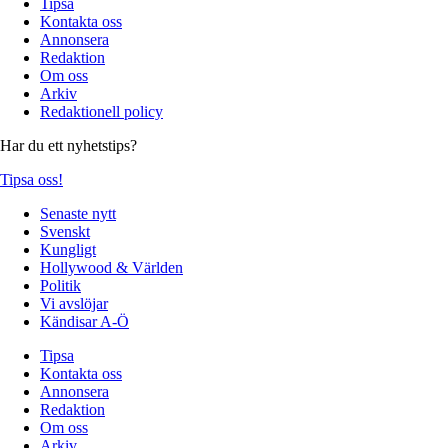
Tipsa
Kontakta oss
Annonsera
Redaktion
Om oss
Arkiv
Redaktionell policy
Har du ett nyhetstips?
Tipsa oss!
Senaste nytt
Svenskt
Kungligt
Hollywood & Världen
Politik
Vi avslöjar
Kändisar A-Ö
Tipsa
Kontakta oss
Annonsera
Redaktion
Om oss
Arkiv