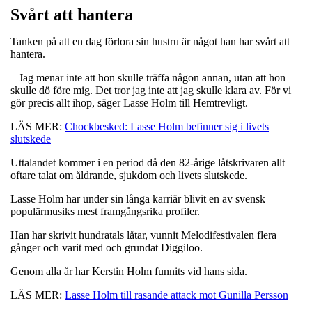
Svårt att hantera
Tanken på att en dag förlora sin hustru är något han har svårt att
hantera.
– Jag menar inte att hon skulle träffa någon annan, utan att hon
skulle dö före mig. Det tror jag inte att jag skulle klara av. För vi
gör precis allt ihop, säger Lasse Holm till Hemtrevligt.
LÄS MER:
Chockbesked: Lasse Holm befinner sig i livets
slutskede
Uttalandet kommer i en period då den 82-årige låtskrivaren allt
oftare talat om åldrande, sjukdom och livets slutskede.
Lasse Holm har under sin långa karriär blivit en av svensk
populärmusiks mest framgångsrika profiler.
Han har skrivit hundratals låtar, vunnit Melodifestivalen flera
gånger och varit med och grundat Diggiloo.
Genom alla år har Kerstin Holm funnits vid hans sida.
LÄS MER:
Lasse Holm till rasande attack mot Gunilla Persson