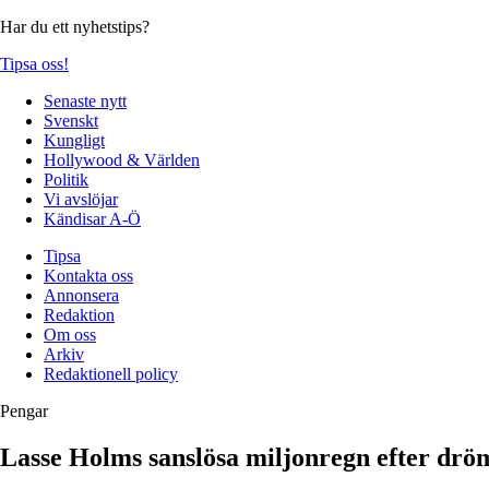
Har du ett nyhetstips?
Tipsa oss!
Senaste nytt
Svenskt
Kungligt
Hollywood & Världen
Politik
Vi avslöjar
Kändisar A-Ö
Tipsa
Kontakta oss
Annonsera
Redaktion
Om oss
Arkiv
Redaktionell policy
Pengar
Lasse Holms sanslösa miljonregn efter drö