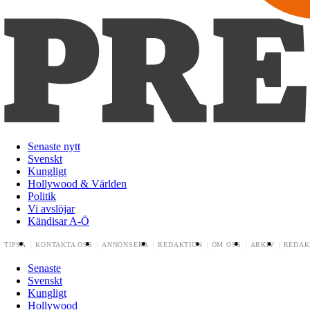
Senaste nytt
Svenskt
Kungligt
Hollywood & Världen
Politik
Vi avslöjar
Kändisar A-Ö
TIPSA
KONTAKTA OSS
ANNONSERA
REDAKTION
OM OSS
ARKIV
REDAK
Senaste
Svenskt
Kungligt
Hollywood