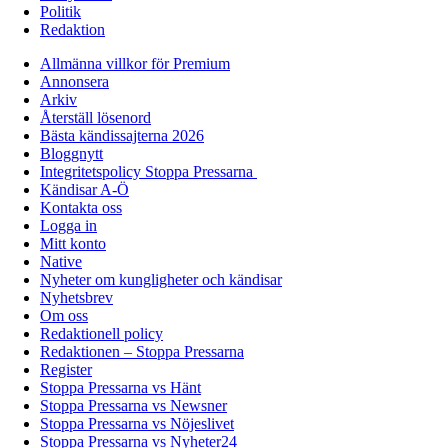
Politik
Redaktion
Allmänna villkor för Premium
Annonsera
Arkiv
Återställ lösenord
Bästa kändissajterna 2026
Bloggnytt
Integritetspolicy Stoppa Pressarna
Kändisar A-Ö
Kontakta oss
Logga in
Mitt konto
Native
Nyheter om kungligheter och kändisar
Nyhetsbrev
Om oss
Redaktionell policy
Redaktionen – Stoppa Pressarna
Register
Stoppa Pressarna vs Hänt
Stoppa Pressarna vs Newsner
Stoppa Pressarna vs Nöjeslivet
Stoppa Pressarna vs Nyheter24