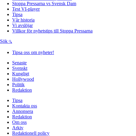
Stoppa Pressarna vs Svensk Dam
Test VI-player
Tipsa
Vår historia
Vi avslöjar
Villkor för nyhetstips till Stoppa Pressarna
Sök
Tipsa oss om nyheter!
Senaste
Svenskt
Kungligt
Hollywood
Politik
Redaktion
Tipsa
Kontakta oss
Annonsera
Redaktion
Om oss
Arkiv
Redaktionell policy