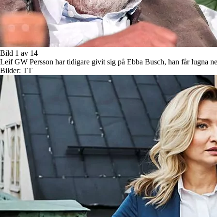
Bild 1 av 14
Leif GW Persson har tidigare givit sig på Ebba Busch, han får lugna ne
Bilder: TT