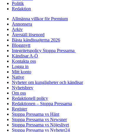
Politik
Redaktion
Allmänna villkor för Premium
Annonsera
Arkiv
Återställ lösenord
Bästa kändissajterna 2026
Bloggnytt
Integritetspolicy Stoppa Pressarna
Kändisar A-Ö
Kontakta oss
Logga in
Mitt konto
Native
Nyheter om kungligheter och kändisar
Nyhetsbrev
Om oss
Redaktionell policy
Redaktionen – Stoppa Pressarna
Register
Stoppa Pressarna vs Hänt
Stoppa Pressarna vs Newsner
Stoppa Pressarna vs Nöjeslivet
Stoppa Pressarna vs Nyheter24