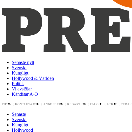
Senaste nytt
Svenskt
Kungligt
Hollywood & Världen
Politik
Vi avslöjar
Kändisar A-Ö
TIPSA
KONTAKTA OSS
ANNONSERA
REDAKTION
OM OSS
ARKIV
REDAK
Senaste
Svenskt
Kungligt
Hollywood