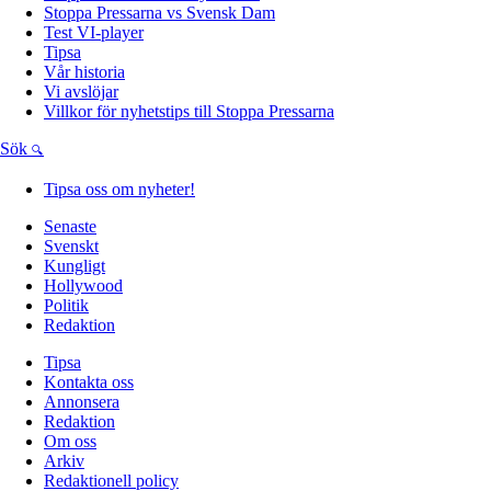
Stoppa Pressarna vs Svensk Dam
Test VI-player
Tipsa
Vår historia
Vi avslöjar
Villkor för nyhetstips till Stoppa Pressarna
Sök
Tipsa oss om nyheter!
Senaste
Svenskt
Kungligt
Hollywood
Politik
Redaktion
Tipsa
Kontakta oss
Annonsera
Redaktion
Om oss
Arkiv
Redaktionell policy