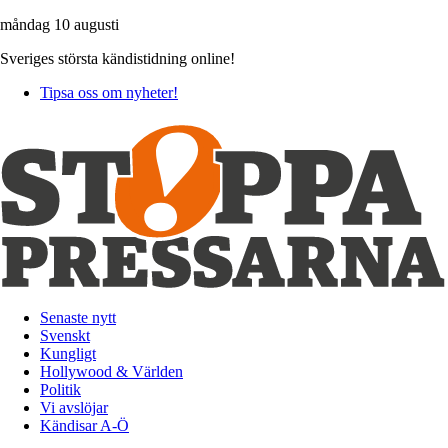
måndag 10 augusti
Sveriges största kändistidning online!
Tipsa oss om nyheter!
Senaste nytt
Svenskt
Kungligt
Hollywood & Världen
Politik
Vi avslöjar
Kändisar A-Ö