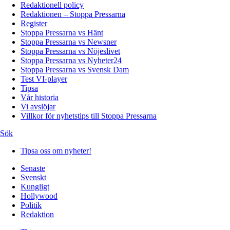
Redaktionell policy
Redaktionen – Stoppa Pressarna
Register
Stoppa Pressarna vs Hänt
Stoppa Pressarna vs Newsner
Stoppa Pressarna vs Nöjeslivet
Stoppa Pressarna vs Nyheter24
Stoppa Pressarna vs Svensk Dam
Test VI-player
Tipsa
Vår historia
Vi avslöjar
Villkor för nyhetstips till Stoppa Pressarna
Sök
Tipsa oss om nyheter!
Senaste
Svenskt
Kungligt
Hollywood
Politik
Redaktion