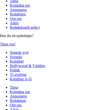
Tipsa
Kontakta oss
Annonsera
Redaktion
Om oss
Arkiv
Redaktionell policy
Har du ett nyhetstips?
Tipsa oss!
Senaste nytt
Svenskt
Kungligt
Hollywood & Världen
Politik
Vi avslöjar
Kändisar A-Ö
Tipsa
Kontakta oss
Annonsera
Redaktion
Om oss
Arkiv