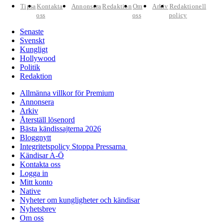
Tipsa
Kontakta
Annonsera
Redaktion
Om
Arkiv
Redaktionell
oss
oss
policy
Senaste
Svenskt
Kungligt
Hollywood
Politik
Redaktion
Allmänna villkor för Premium
Annonsera
Arkiv
Återställ lösenord
Bästa kändissajterna 2026
Bloggnytt
Integritetspolicy Stoppa Pressarna
Kändisar A-Ö
Kontakta oss
Logga in
Mitt konto
Native
Nyheter om kungligheter och kändisar
Nyhetsbrev
Om oss