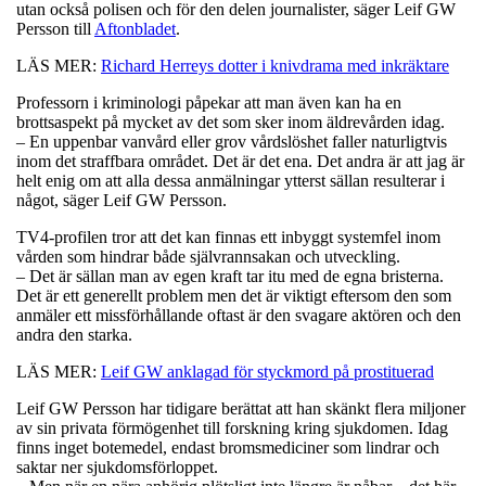
utan också polisen och för den delen journalister, säger Leif GW
Persson till
Aftonbladet
.
LÄS MER:
Richard Herreys dotter i knivdrama med inkräktare
Professorn i kriminologi påpekar att man även kan ha en
brottsaspekt på mycket av det som sker inom äldrevården idag.
– En uppenbar vanvård eller grov vårdslöshet faller naturligtvis
inom det straffbara området. Det är det ena. Det andra är att jag är
helt enig om att alla dessa anmälningar ytterst sällan resulterar i
något, säger Leif GW Persson.
TV4-profilen tror att det kan finnas ett inbyggt systemfel inom
vården som hindrar både självrannsakan och utveckling.
– Det är sällan man av egen kraft tar itu med de egna bristerna.
Det är ett generellt problem men det är viktigt eftersom den som
anmäler ett missförhållande oftast är den svagare aktören och den
andra den starka.
LÄS MER:
Leif GW anklagad för styckmord på prostituerad
Leif GW Persson har tidigare berättat att han skänkt flera miljoner
av sin privata förmögenhet till forskning kring sjukdomen. Idag
finns inget botemedel, endast bromsmediciner som lindrar och
saktar ner sjukdomsförloppet.