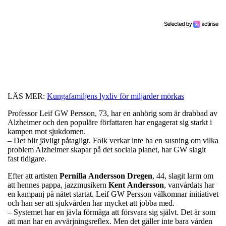
LÄS MER:
Kungafamiljens lyxliv för miljarder mörkas
Professor Leif GW Persson, 73, har en anhörig som är drabbad av
Alzheimer och den populäre författaren har engagerat sig starkt i
kampen mot sjukdomen.
– Det blir jävligt påtagligt. Folk verkar inte ha en susning om vilka
problem Alzheimer skapar på det sociala planet, har GW slagit
fast tidigare.
Efter att artisten
Pernilla
Andersson
Dregen
, 44, slagit larm om
att hennes pappa, jazzmusikern
Kent
Andersson
, vanvårdats har
en kampanj på nätet startat. Leif GW Persson välkomnar initiativet
och han ser att sjukvården har mycket att jobba med.
– Systemet har en jävla förmåga att försvara sig självt. Det är som
att man har en avvärjningsreflex. Men det gäller inte bara vården