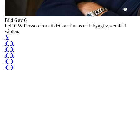
Bild 6 av 6
Leif GW Persson tror att det kan finnas ett inbyggt systemfel i
vården.
❯
❮
❯
❮
❯
❮
❯
❮
❯
❮
❯