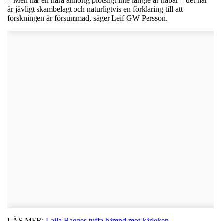
– Men när en nära anhörig plötsligt inte längre är nåbar – det här
är jävligt skambelagt och naturligtvis en förklaring till att
forskningen är försummad, säger Leif GW Persson.
LÄS MER:
Laila Bagges tuffa hämnd mot kärleken