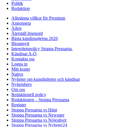
Politik
Redaktion
Allmänna villkor för Premium
Annonsera
Arkiv
Återställ lösenord
Bästa kändissajterna 2026
Bloggnytt
Integritetspolicy Stoppa Pressarna
Kändisar A-Ö
Kontakta oss
Logga in
Mitt konto
Native
Nyheter om kungligheter och kändisar
Nyhetsbrev
Om oss
Redaktionell policy
Redaktionen – Stoppa Pressarna
Register
Stoppa Pressarna vs Hänt
Stoppa Pressarna vs Newsner
Stoppa Pressarna vs Nöjeslivet
Stoppa Pressarna vs Nyheter24