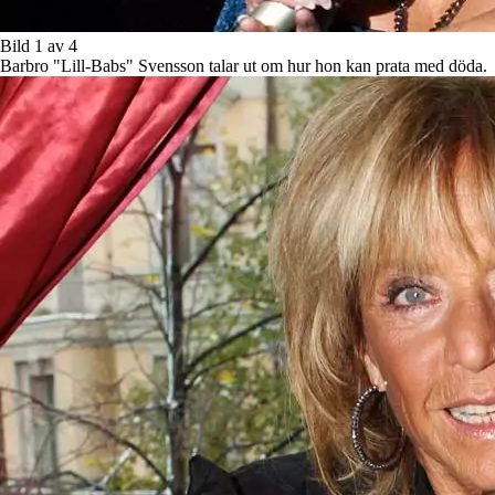
Bild 1 av 4
Barbro "Lill-Babs" Svensson talar ut om hur hon kan prata med döda.