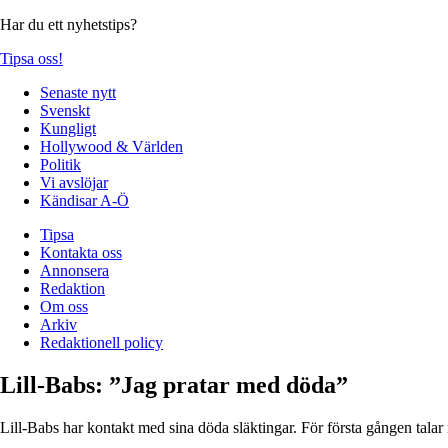
Har du ett nyhetstips?
Tipsa oss!
Senaste nytt
Svenskt
Kungligt
Hollywood & Världen
Politik
Vi avslöjar
Kändisar A-Ö
Tipsa
Kontakta oss
Annonsera
Redaktion
Om oss
Arkiv
Redaktionell policy
Lill-Babs: ”Jag pratar med döda”
Lill-Babs har kontakt med sina döda släktingar. För första gången talar