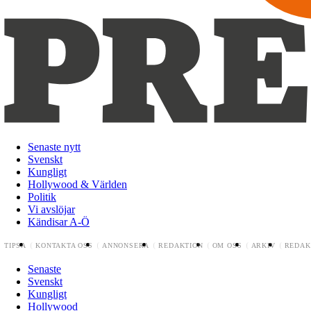
Senaste nytt
Svenskt
Kungligt
Hollywood & Världen
Politik
Vi avslöjar
Kändisar A-Ö
TIPSA
KONTAKTA OSS
ANNONSERA
REDAKTION
OM OSS
ARKIV
REDAK
Senaste
Svenskt
Kungligt
Hollywood