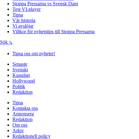
Stoppa Pressarna vs Svensk Dam
Test VI-player
Tipsa
Vår historia
Vi avslöjar
Villkor för nyhetstips till Stoppa Pressarna
Sök
Tipsa oss om nyheter!
Senaste
Svenskt
Kungligt
Hollywood
Politik
Redaktion
Tipsa
Kontakta oss
Annonsera
Redaktion
Om oss
Arkiv
Redaktionell policy