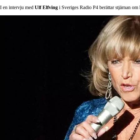
I en intervju med
Ulf Elfving
i Sveriges Radio P4 berättar stjärnan o