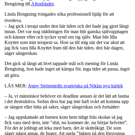
Bengtzing till
Aftonbladet
.
Linda Bengtzing tvingades söka professionell hjälp för att
överleva.
– Jag gick i terapi under den här tiden och det hade jag gjort långt
innan. Det var nog räddningen för man blir ganska självupptagen
och känner efter och tycker synd om sig själv. Man blir lilla
Knyttet som min terapeut sa. Hon sa till mig när det var akut att
jag fick vara lilla Knyttet fram till den här tiden, den här dagen,
säger sångerskan.
Det gick så långt att livet tappade mål och mening för Linda
Bengtzing, hon hade inget att kämpa för, inga tider att passa, inget
att göra.
LÄS MER:
Jenny Strömstedts svartsjuka på Niklas nya kärlek
– Ja, vi människor behöver en deadline annars är det lätt att fastna
i det destruktiva. Sedan dess har jag inte haft svårt att komma upp
ur sängen eller hitta på saker, säger sångerskan och fortsätter:
– Jag uppskattade att barnen kom hem tidigt från skolan så jag
fick vara med dem, inte ”shit, nu kommer de, nu börjar helvetet”.
För det är jobbigt att leka med barn, det är skittråkigt. De som
säger något annat, de ljuger. Att spela ”Jakten på den försvunna