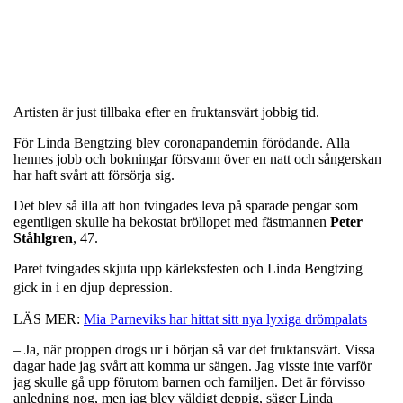
Artisten är just tillbaka efter en fruktansvärt jobbig tid.
För Linda Bengtzing blev coronapandemin förödande. Alla
hennes jobb och bokningar försvann över en natt och sångerskan
har haft svårt att försörja sig.
Det blev så illa att hon tvingades leva på sparade pengar som
egentligen skulle ha bekostat bröllopet med fästmannen
Peter
Ståhlgren
, 47.
Paret tvingades skjuta upp kärleksfesten och Linda Bengtzing
gick in i en djup depression.
LÄS MER:
Mia Parneviks har hittat sitt nya lyxiga drömpalats
– Ja, när proppen drogs ur i början så var det fruktansvärt. Vissa
dagar hade jag svårt att komma ur sängen. Jag visste inte varför
jag skulle gå upp förutom barnen och familjen. Det är förvisso
anledning nog, men jag blev väldigt deppig, säger Linda