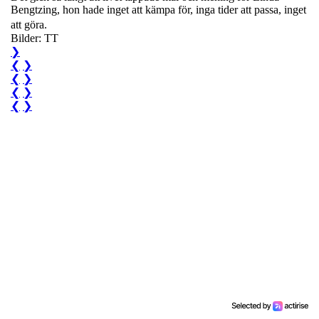
Bengtzing, hon hade inget att kämpa för, inga tider att passa, inget
att göra.
Bilder: TT
❯
❮
❯
❮
❯
❮
❯
❮
❯