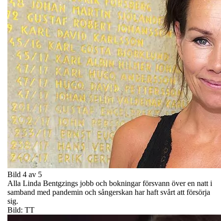
Bild 4 av 5
Alla Linda Bentgzings jobb och bokningar försvann över en natt i
samband med pandemin och sångerskan har haft svårt att försörja
sig.
Bild: TT