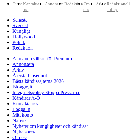
Tipsa
Kontakta
Annonsera
Redaktion
Om
Arkiv
Redaktionell
oss
oss
policy
Senaste
Svenskt
Kungligt
Hollywood
Politik
Redaktion
Allmänna villkor för Premium
Annonsera
Arkiv
Återställ lösenord
Bästa kändissajterna 2026
Bloggnytt
Integritetspolicy Stoppa Pressarna
Kändisar A-Ö
Kontakta oss
Logga in
Mitt konto
Native
Nyheter om kungligheter och kändisar
Nyhetsbrev
Om oss