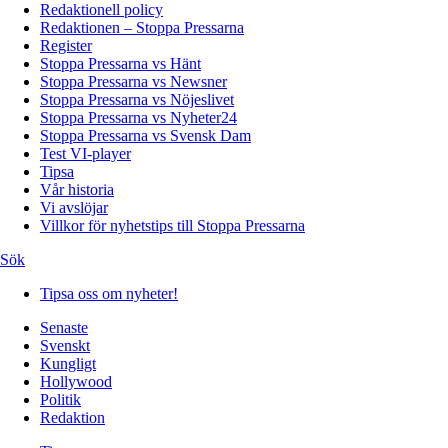
Redaktionell policy
Redaktionen – Stoppa Pressarna
Register
Stoppa Pressarna vs Hänt
Stoppa Pressarna vs Newsner
Stoppa Pressarna vs Nöjeslivet
Stoppa Pressarna vs Nyheter24
Stoppa Pressarna vs Svensk Dam
Test VI-player
Tipsa
Vår historia
Vi avslöjar
Villkor för nyhetstips till Stoppa Pressarna
Sök
Tipsa oss om nyheter!
Senaste
Svenskt
Kungligt
Hollywood
Politik
Redaktion