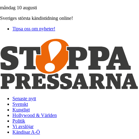
måndag 10 augusti
Sveriges största kändistidning online!
Tipsa oss om nyheter!
Senaste nytt
Svenskt
Kungligt
Hollywood & Världen
Politik
Vi avslöjar
Kändisar A-Ö