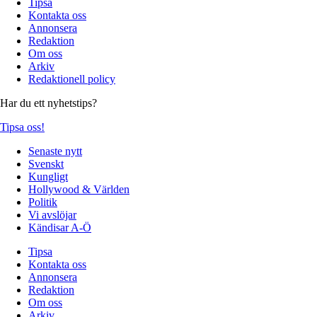
Tipsa
Kontakta oss
Annonsera
Redaktion
Om oss
Arkiv
Redaktionell policy
Har du ett nyhetstips?
Tipsa oss!
Senaste nytt
Svenskt
Kungligt
Hollywood & Världen
Politik
Vi avslöjar
Kändisar A-Ö
Tipsa
Kontakta oss
Annonsera
Redaktion
Om oss
Arkiv