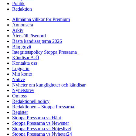
Politik
Redaktion
Allmänna villkor för Premium
Annonsera
Arkiv
Återställ lösenord
Bästa kändissajterna 2026
Bloggnytt
Integritetspolicy Stoppa Pressarna
Kändisar A-Ö
Kontakta oss
Logga in
Mitt konto
Native
Nyheter om kungligheter och kändisar
Nyhetsbrev
Om oss
Redaktionell policy
Redaktionen – Stoppa Pressarna
Register
Stoppa Pressarna vs Hänt
Stoppa Pressarna vs Newsner
Stoppa Pressarna vs Nöjeslivet
Stoppa Pressarna vs Nyheter24