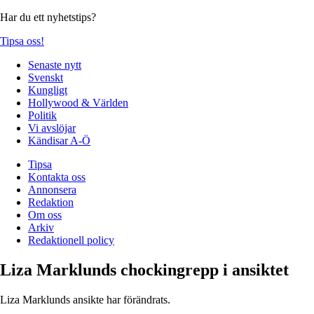
Har du ett nyhetstips?
Tipsa oss!
Senaste nytt
Svenskt
Kungligt
Hollywood & Världen
Politik
Vi avslöjar
Kändisar A-Ö
Tipsa
Kontakta oss
Annonsera
Redaktion
Om oss
Arkiv
Redaktionell policy
Liza Marklunds chockingrepp i ansiktet
Liza Marklunds ansikte har förändrats.