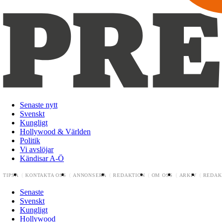
Senaste nytt
Svenskt
Kungligt
Hollywood & Världen
Politik
Vi avslöjar
Kändisar A-Ö
TIPSA
KONTAKTA OSS
ANNONSERA
REDAKTION
OM OSS
ARKIV
REDAK
Senaste
Svenskt
Kungligt
Hollywood