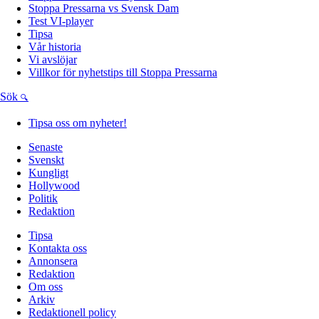
Stoppa Pressarna vs Svensk Dam
Test VI-player
Tipsa
Vår historia
Vi avslöjar
Villkor för nyhetstips till Stoppa Pressarna
Sök
Tipsa oss om nyheter!
Senaste
Svenskt
Kungligt
Hollywood
Politik
Redaktion
Tipsa
Kontakta oss
Annonsera
Redaktion
Om oss
Arkiv
Redaktionell policy