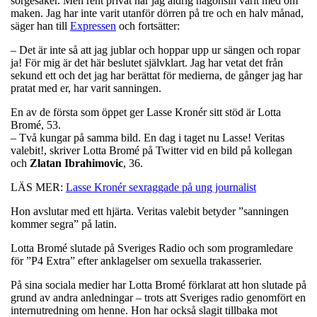
sorgesaker. Men rent privat har jag aldrig någonsin varit med om
maken. Jag har inte varit utanför dörren på tre och en halv månad,
säger han till
Expressen
och fortsätter:
– Det är inte så att jag jublar och hoppar upp ur sängen och ropar
ja! För mig är det här beslutet självklart. Jag har vetat det från
sekund ett och det jag har berättat för medierna, de gånger jag har
pratat med er, har varit sanningen.
En av de första som öppet ger Lasse Kronér sitt stöd är Lotta
Bromé, 53.
– Två kungar på samma bild. En dag i taget nu Lasse! Veritas
valebit!, skriver Lotta Bromé på Twitter vid en bild på kollegan
och
Zlatan Ibrahimovic
, 36.
LÄS MER:
Lasse Kronér sexraggade på ung journalist
Hon avslutar med ett hjärta. Veritas valebit betyder ”sanningen
kommer segra” på latin.
Lotta Bromé slutade på Sveriges Radio och som programledare
för ”P4 Extra” efter anklagelser om sexuella trakasserier.
På sina sociala medier har Lotta Bromé förklarat att hon slutade på
grund av andra anledningar – trots att Sveriges radio genomfört en
internutredning om henne. Hon har också slagit tillbaka mot