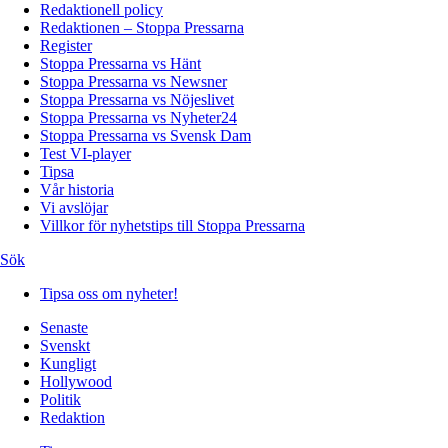
Redaktionell policy
Redaktionen – Stoppa Pressarna
Register
Stoppa Pressarna vs Hänt
Stoppa Pressarna vs Newsner
Stoppa Pressarna vs Nöjeslivet
Stoppa Pressarna vs Nyheter24
Stoppa Pressarna vs Svensk Dam
Test VI-player
Tipsa
Vår historia
Vi avslöjar
Villkor för nyhetstips till Stoppa Pressarna
Sök
Tipsa oss om nyheter!
Senaste
Svenskt
Kungligt
Hollywood
Politik
Redaktion