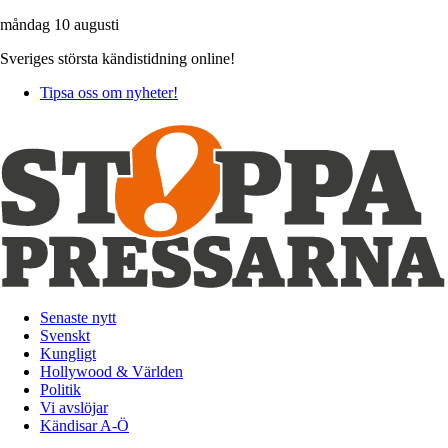
måndag 10 augusti
Sveriges största kändistidning online!
Tipsa oss om nyheter!
Senaste nytt
Svenskt
Kungligt
Hollywood & Världen
Politik
Vi avslöjar
Kändisar A-Ö