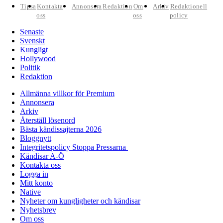
Tipsa
Kontakta
Annonsera
Redaktion
Om
Arkiv
Redaktionell
oss
oss
policy
Senaste
Svenskt
Kungligt
Hollywood
Politik
Redaktion
Allmänna villkor för Premium
Annonsera
Arkiv
Återställ lösenord
Bästa kändissajterna 2026
Bloggnytt
Integritetspolicy Stoppa Pressarna
Kändisar A-Ö
Kontakta oss
Logga in
Mitt konto
Native
Nyheter om kungligheter och kändisar
Nyhetsbrev
Om oss