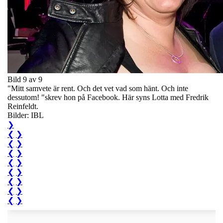
Bild 9 av 9
"Mitt samvete är rent. Och det vet vad som hänt. Och inte
dessutom! "skrev hon på Facebook. Här syns Lotta med Fredrik
Reinfeldt.
Bilder: IBL
❯
❮
❯
❮
❯
❮
❯
❮
❯
❮
❯
❮
❯
❮
❯
❮
❯