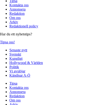
Tipsa
Kontakta oss
Annonsera
Redaktion
Om oss
Arkiv
Redaktionell policy
Har du ett nyhetstips?
Tipsa oss!
Senaste nytt
Svenskt
Kungligt
Hollywood & Världen
Politik
Vi avslöjar
Kändisar A-Ö
Tipsa
Kontakta oss
Annonsera
Redaktion
Om oss
Arkiv