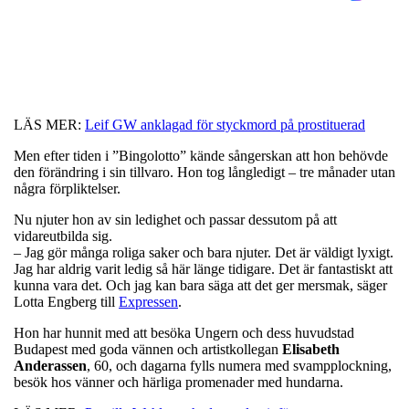
LÄS MER:
Leif GW anklagad för styckmord på prostituerad
Men efter tiden i ”Bingolotto” kände sångerskan att hon behövde
den förändring i sin tillvaro. Hon tog långledigt – tre månader utan
några förpliktelser.
Nu njuter hon av sin ledighet och passar dessutom på att
vidareutbilda sig.
– Jag gör många roliga saker och bara njuter. Det är väldigt lyxigt.
Jag har aldrig varit ledig så här länge tidigare. Det är fantastiskt att
kunna vara det. Och jag kan bara säga att det ger mersmak, säger
Lotta Engberg till
Expressen
.
Hon har hunnit med att besöka Ungern och dess huvudstad
Budapest med goda vännen och artistkollegan
Elisabeth
Anderassen
, 60, och dagarna fylls numera med svampplockning,
besök hos vänner och härliga promenader med hundarna.