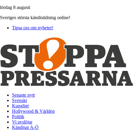
lördag 8 augusti
Sveriges största kändistidning online!
Tipsa oss om nyheter!
Senaste nytt
Svenskt
Kungligt
Hollywood & Världen
Politik
Vi avslöjar
Kändisar A-Ö