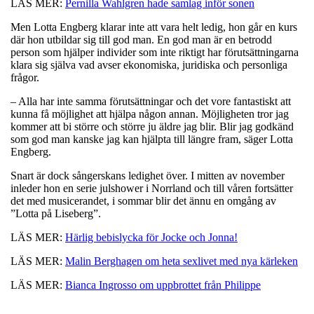
LÄS MER:
Pernilla Wahlgren hade samlag inför sonen
Men Lotta Engberg klarar inte att vara helt ledig, hon går en kurs
där hon utbildar sig till god man. En god man är en betrodd
person som hjälper individer som inte riktigt har förutsättningarna
klara sig själva vad avser ekonomiska, juridiska och personliga
frågor.
– Alla har inte samma förutsättningar och det vore fantastiskt att
kunna få möjlighet att hjälpa någon annan. Möjligheten tror jag
kommer att bi större och större ju äldre jag blir. Blir jag godkänd
som god man kanske jag kan hjälpta till längre fram, säger Lotta
Engberg.
Snart är dock sångerskans ledighet över. I mitten av november
inleder hon en serie julshower i Norrland och till våren fortsätter
det med musicerandet, i sommar blir det ännu en omgång av
”Lotta på Liseberg”.
LÄS MER:
Härlig bebislycka för Jocke och Jonna!
LÄS MER:
Malin Berghagen om heta sexlivet med nya kärleken
LÄS MER:
Bianca Ingrosso om uppbrottet från Philippe