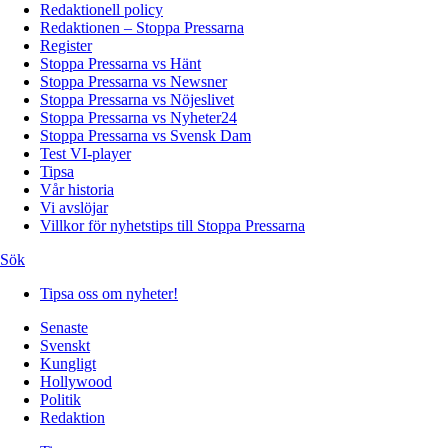
Redaktionell policy
Redaktionen – Stoppa Pressarna
Register
Stoppa Pressarna vs Hänt
Stoppa Pressarna vs Newsner
Stoppa Pressarna vs Nöjeslivet
Stoppa Pressarna vs Nyheter24
Stoppa Pressarna vs Svensk Dam
Test VI-player
Tipsa
Vår historia
Vi avslöjar
Villkor för nyhetstips till Stoppa Pressarna
Sök
Tipsa oss om nyheter!
Senaste
Svenskt
Kungligt
Hollywood
Politik
Redaktion