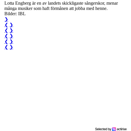
Lotta Engberg är en av landets skickligaste sångerskor, menar
många musiker som haft förmånen att jobba med henne.
Bilder: IBL
❯
❮
❯
❮
❯
❮
❯
❮
❯
❮
❯