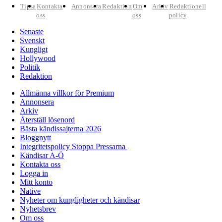
Tipsa
Kontakta
Annonsera
Redaktion
Om
Arkiv
Redaktionell
oss
oss
policy
Senaste
Svenskt
Kungligt
Hollywood
Politik
Redaktion
Allmänna villkor för Premium
Annonsera
Arkiv
Återställ lösenord
Bästa kändissajterna 2026
Bloggnytt
Integritetspolicy Stoppa Pressarna
Kändisar A-Ö
Kontakta oss
Logga in
Mitt konto
Native
Nyheter om kungligheter och kändisar
Nyhetsbrev
Om oss