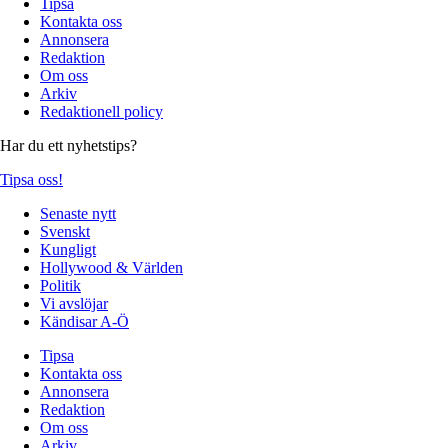
Tipsa
Kontakta oss
Annonsera
Redaktion
Om oss
Arkiv
Redaktionell policy
Har du ett nyhetstips?
Tipsa oss!
Senaste nytt
Svenskt
Kungligt
Hollywood & Världen
Politik
Vi avslöjar
Kändisar A-Ö
Tipsa
Kontakta oss
Annonsera
Redaktion
Om oss
Arkiv