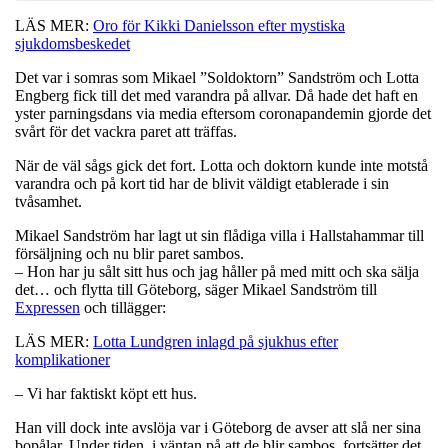
LÄS MER:
Oro för Kikki Danielsson efter mystiska
sjukdomsbeskedet
Det var i somras som Mikael ”Soldoktorn” Sandström och Lotta
Engberg fick till det med varandra på allvar. Då hade det haft en
yster parningsdans via media eftersom coronapandemin gjorde det
svårt för det vackra paret att träffas.
När de väl sågs gick det fort. Lotta och doktorn kunde inte motstå
varandra och på kort tid har de blivit väldigt etablerade i sin
tvåsamhet.
Mikael Sandström har lagt ut sin flådiga villa i Hallstahammar till
försäljning och nu blir paret sambos.
– Hon har ju sålt sitt hus och jag håller på med mitt och ska sälja
det… och flytta till Göteborg, säger Mikael Sandström till
Expressen
och tillägger:
LÄS MER:
Lotta Lundgren inlagd på sjukhus efter
komplikationer
– Vi har faktiskt köpt ett hus.
Han vill dock inte avslöja var i Göteborg de avser att slå ner sina
bopålar. Under tiden, i väntan på att de blir sambos, fortsätter det