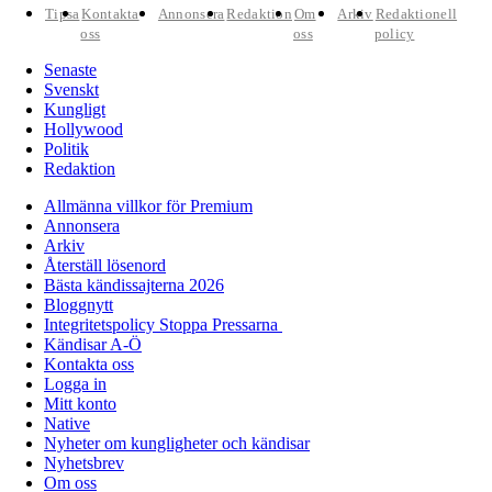
Tipsa
Kontakta
Annonsera
Redaktion
Om
Arkiv
Redaktionell
oss
oss
policy
Senaste
Svenskt
Kungligt
Hollywood
Politik
Redaktion
Allmänna villkor för Premium
Annonsera
Arkiv
Återställ lösenord
Bästa kändissajterna 2026
Bloggnytt
Integritetspolicy Stoppa Pressarna
Kändisar A-Ö
Kontakta oss
Logga in
Mitt konto
Native
Nyheter om kungligheter och kändisar
Nyhetsbrev
Om oss