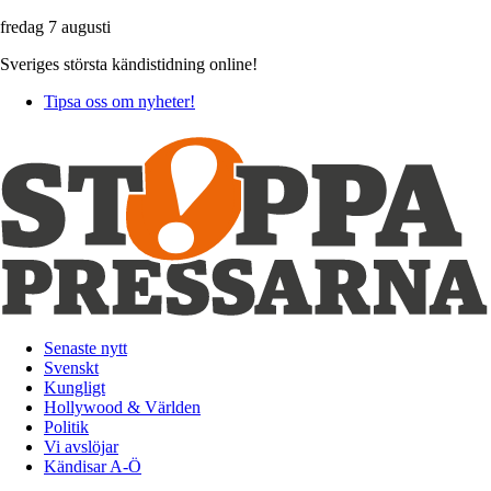
fredag 7 augusti
Sveriges största kändistidning online!
Tipsa oss om nyheter!
Senaste nytt
Svenskt
Kungligt
Hollywood & Världen
Politik
Vi avslöjar
Kändisar A-Ö