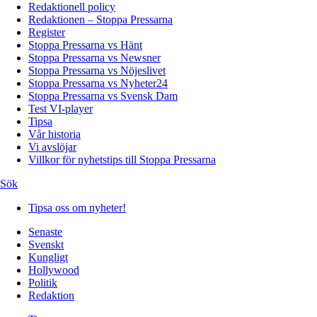
Redaktionell policy
Redaktionen – Stoppa Pressarna
Register
Stoppa Pressarna vs Hänt
Stoppa Pressarna vs Newsner
Stoppa Pressarna vs Nöjeslivet
Stoppa Pressarna vs Nyheter24
Stoppa Pressarna vs Svensk Dam
Test VI-player
Tipsa
Vår historia
Vi avslöjar
Villkor för nyhetstips till Stoppa Pressarna
Sök
Tipsa oss om nyheter!
Senaste
Svenskt
Kungligt
Hollywood
Politik
Redaktion