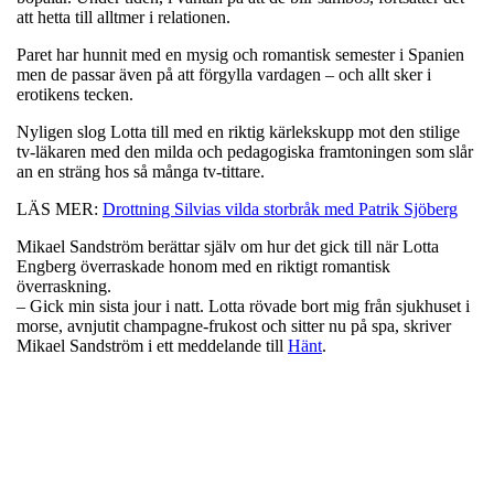
att hetta till alltmer i relationen.
Paret har hunnit med en mysig och romantisk semester i Spanien
men de passar även på att förgylla vardagen – och allt sker i
erotikens tecken.
Nyligen slog Lotta till med en riktig kärlekskupp mot den stilige
tv-läkaren med den milda och pedagogiska framtoningen som slår
an en sträng hos så många tv-tittare.
LÄS MER:
Drottning Silvias vilda storbråk med Patrik Sjöberg
Mikael Sandström berättar själv om hur det gick till när Lotta
Engberg överraskade honom med en riktigt romantisk
överraskning.
– Gick min sista jour i natt. Lotta rövade bort mig från sjukhuset i
morse, avnjutit champagne-frukost och sitter nu på spa, skriver
Mikael Sandström i ett meddelande till
Hänt
.