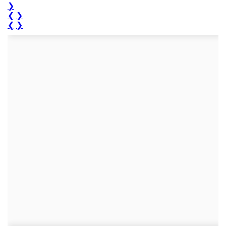
❯
❮
❯
❮
❯