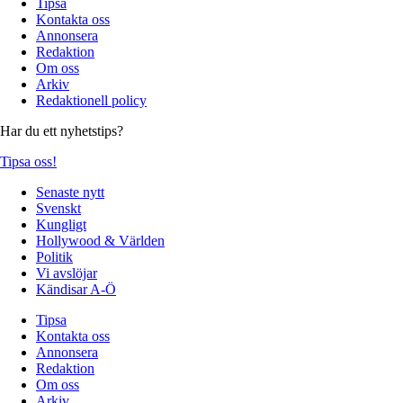
Tipsa
Kontakta oss
Annonsera
Redaktion
Om oss
Arkiv
Redaktionell policy
Har du ett nyhetstips?
Tipsa oss!
Senaste nytt
Svenskt
Kungligt
Hollywood & Världen
Politik
Vi avslöjar
Kändisar A-Ö
Tipsa
Kontakta oss
Annonsera
Redaktion
Om oss
Arkiv