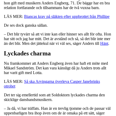
hon gift med musikern Anders Engberg, 71. De bägge har en bra
relation fortfarande och tillsammans har de två vuxna barn.
LÄS MER:
Biancas krav på släkten efter uppbrottet från Phillipe
De ses dock ganska sällan.
– Det blir tyvärr så att vi inte kan eller hinner ses allt för ofta. Hon
har sitt och jag har mitt. Det är avstånd och så, så det blir inte mer
än det blir. Men det jättekul när vi väl ses, säger Anders till
Hänt
.
Lyckades charma
Nu framkommer att Anders Engberg även har haft ett möte med
Mikael Sandström. Det kan vara känsligt då ju Anders trots allt
har varit gift med Lotta.
LÄS MER:
Så ska Arvingarna överleva Casper Janebrinks
otrohet
Det ter sig emellertid som att Soldoktorn lyckades charma den
skicklige dansbandsmusikern.
– Ja då, vi har träffats. Han är en trevlig tjomme och de passar väl
uppenbarligen bra ihop även om de är omaka på ett sätt, säger