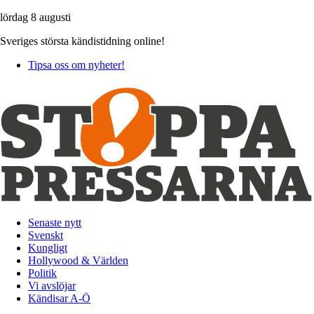
lördag 8 augusti
Sveriges största kändistidning online!
Tipsa oss om nyheter!
Senaste nytt
Svenskt
Kungligt
Hollywood & Världen
Politik
Vi avslöjar
Kändisar A-Ö