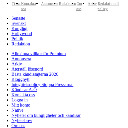
Tipsa
Kontakta
Annonsera
Redaktion
Om
Arkiv
Redaktionell
oss
oss
policy
Senaste
Svenskt
Kungligt
Hollywood
Politik
Redaktion
Allmänna villkor för Premium
Annonsera
Arkiv
Återställ lösenord
Bästa kändissajterna 2026
Bloggnytt
Integritetspolicy Stoppa Pressarna
Kändisar A-Ö
Kontakta oss
Logga in
Mitt konto
Native
Nyheter om kungligheter och kändisar
Nyhetsbrev
Om oss