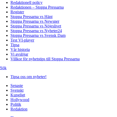
Redaktionell policy
Redaktionen – Stoppa Pressarna
Register
Stoppa Pressarna vs Hänt
Stoppa Pressarna vs Newsner
Stoppa Pressarna vs Nöjeslivet
Stoppa Pressarna vs Nyheter24
Stoppa Pressarna vs Svensk Dam
Test VI-player
Tipsa
Vår historia
Vi avslöjar
Villkor för nyhetstips till Stoppa Pressarna
Sök
Tipsa oss om nyheter!
Senaste
Svenskt
Kungligt
Hollywood
Politik
Redaktion