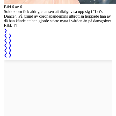
Bild 6 av 6
Soldoktorn fick aldrig chansen att riktigt visa upp sig i "Let's
Dance". På grund av coronapandemins utbrott så hoppade han av
då han kände att han gjorde större nytta i vården än på dansgolvet.
Bild: TT
❯
❮
❯
❮
❯
❮
❯
❮
❯
❮
❯