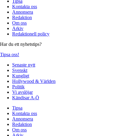
Tipsa
Kontakta oss
Annonsera
Redaktion
Om oss
Arkiv
Redaktionell policy
Har du ett nyhetstips?
Tipsa oss!
Senaste nytt
Svenskt
Kungligt
Hollywood & Världen
Politik
Vi avslöjar
Kändisar A-Ö
Tipsa
Kontakta oss
Annonsera
Redaktion
Om oss
Arkiv