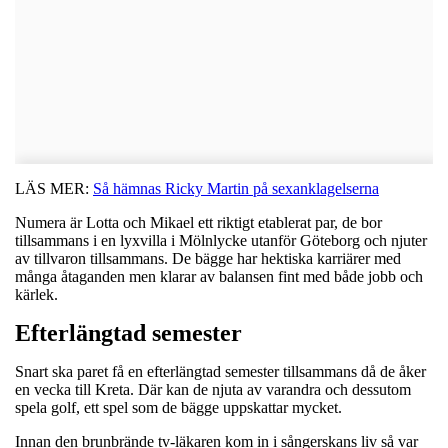
LÄS MER:
Så hämnas Ricky Martin på sexanklagelserna
Numera är Lotta och Mikael ett riktigt etablerat par, de bor
tillsammans i en lyxvilla i Mölnlycke utanför Göteborg och njuter
av tillvaron tillsammans. De bägge har hektiska karriärer med
många åtaganden men klarar av balansen fint med både jobb och
kärlek.
Efterlängtad semester
Snart ska paret få en efterlängtad semester tillsammans då de åker
en vecka till Kreta. Där kan de njuta av varandra och dessutom
spela golf, ett spel som de bägge uppskattar mycket.
Innan den brunbrände tv-läkaren kom in i sångerskans liv så var