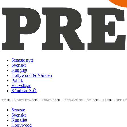
Senaste nytt
Svenskt
Kungligt
Hollywood & Världen
Politik
Vi avslöjar
Kändisar A-Ö
TIPSA
KONTAKTA OSS
ANNONSERA
REDAKTION
OM OSS
ARKIV
REDAK
Senaste
Svenskt
Kungligt
Hollywood