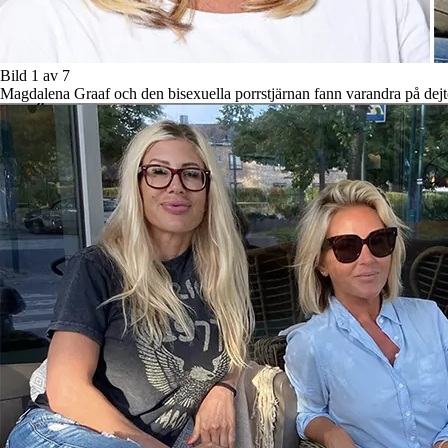
Bild 1 av 7
Magdalena Graaf och den bisexuella porrstjärnan fann varandra på dejt