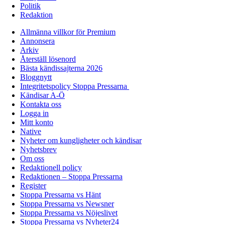
Politik
Redaktion
Allmänna villkor för Premium
Annonsera
Arkiv
Återställ lösenord
Bästa kändissajterna 2026
Bloggnytt
Integritetspolicy Stoppa Pressarna
Kändisar A-Ö
Kontakta oss
Logga in
Mitt konto
Native
Nyheter om kungligheter och kändisar
Nyhetsbrev
Om oss
Redaktionell policy
Redaktionen – Stoppa Pressarna
Register
Stoppa Pressarna vs Hänt
Stoppa Pressarna vs Newsner
Stoppa Pressarna vs Nöjeslivet
Stoppa Pressarna vs Nyheter24