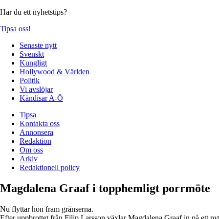
Har du ett nyhetstips?
Tipsa oss!
Senaste nytt
Svenskt
Kungligt
Hollywood & Världen
Politik
Vi avslöjar
Kändisar A-Ö
Tipsa
Kontakta oss
Annonsera
Redaktion
Om oss
Arkiv
Redaktionell policy
Magdalena Graaf i topphemligt porrmöte
Nu flyttar hon fram gränserna.
Efter uppbrottet från Filip Larsson växlar Magdalena Graaf in på ett nyt