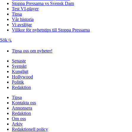
Stoppa Pressarna vs Svensk Dam
Test VI-player
Tipsa
Vår historia
Vi avslöjar
Villkor för nyhetstips till Stoppa Pressarna
Sök
Tipsa oss om nyheter!
Senaste
Svenskt
Kungligt
Hollywood
Politik
Redaktion
Tipsa
Kontakta oss
Annonsera
Redaktion
Om oss
Arkiv
Redaktionell policy