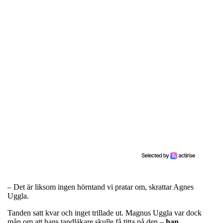
– Det är liksom ingen hörntand vi pratar om, skrattar Agnes
Uggla.
Tanden satt kvar och inget trillade ut. Magnus Uggla var dock
mån om att hans tandläkare skulle få titta på den –
han