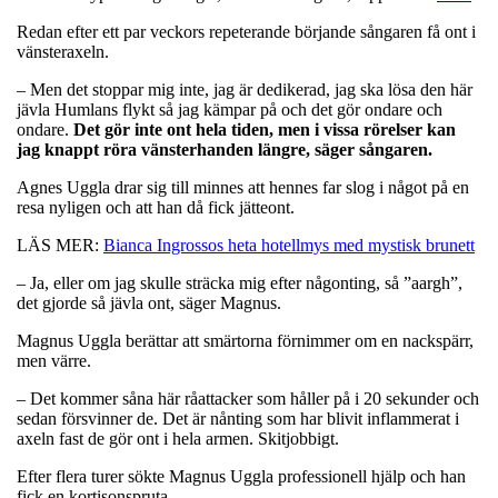
Redan efter ett par veckors repeterande börjande sångaren få ont i
vänsteraxeln.
– Men det stoppar mig inte, jag är dedikerad, jag ska lösa den här
jävla Humlans flykt så jag kämpar på och det gör ondare och
ondare.
Det gör inte ont hela tiden, men i vissa rörelser kan
jag knappt röra vänsterhanden längre, säger sångaren.
Agnes Uggla drar sig till minnes att hennes far slog i något på en
resa nyligen och att han då fick jätteont.
LÄS MER:
Bianca Ingrossos heta hotellmys med mystisk brunett
– Ja, eller om jag skulle sträcka mig efter någonting, så ”aargh”,
det gjorde så jävla ont, säger Magnus.
Magnus Uggla berättar att smärtorna förnimmer om en nackspärr,
men värre.
– Det kommer såna här råattacker som håller på i 20 sekunder och
sedan försvinner de. Det är nånting som har blivit inflammerat i
axeln fast de gör ont i hela armen. Skitjobbigt.
Efter flera turer sökte Magnus Uggla professionell hjälp och han
fick en kortisonspruta.