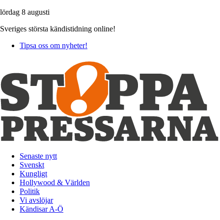
lördag 8 augusti
Sveriges största kändistidning online!
Tipsa oss om nyheter!
Senaste nytt
Svenskt
Kungligt
Hollywood & Världen
Politik
Vi avslöjar
Kändisar A-Ö