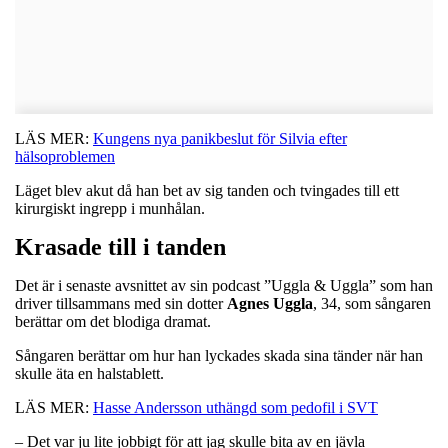
LÄS MER:
Kungens nya panikbeslut för Silvia efter
hälsoproblemen
Läget blev akut då han bet av sig tanden och tvingades till ett
kirurgiskt ingrepp i munhålan.
Krasade till i tanden
Det är i senaste avsnittet av sin podcast ”Uggla & Uggla” som han
driver tillsammans med sin dotter
Agnes
Uggla
, 34, som sångaren
berättar om det blodiga dramat.
Sångaren berättar om hur han lyckades skada sina tänder när han
skulle äta en halstablett.
LÄS MER:
Hasse Andersson uthängd som pedofil i SVT
– Det var ju lite jobbigt för att jag skulle bita av en jävla