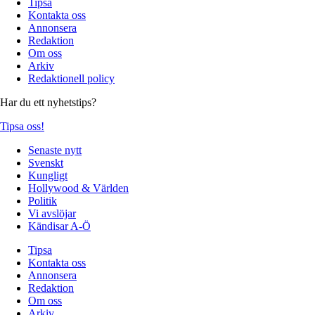
Tipsa
Kontakta oss
Annonsera
Redaktion
Om oss
Arkiv
Redaktionell policy
Har du ett nyhetstips?
Tipsa oss!
Senaste nytt
Svenskt
Kungligt
Hollywood & Världen
Politik
Vi avslöjar
Kändisar A-Ö
Tipsa
Kontakta oss
Annonsera
Redaktion
Om oss
Arkiv