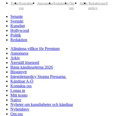
Tipsa
Kontakta
Annonsera
Redaktion
Om
Arkiv
Redaktionell
oss
oss
policy
Senaste
Svenskt
Kungligt
Hollywood
Politik
Redaktion
Allmänna villkor för Premium
Annonsera
Arkiv
Återställ lösenord
Bästa kändissajterna 2026
Bloggnytt
Integritetspolicy Stoppa Pressarna
Kändisar A-Ö
Kontakta oss
Logga in
Mitt konto
Native
Nyheter om kungligheter och kändisar
Nyhetsbrev
Om oss