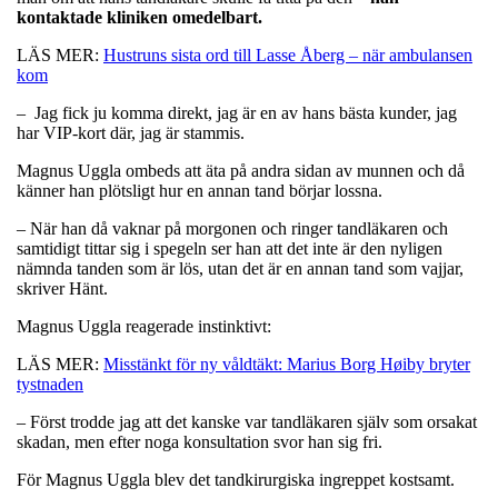
kontaktade kliniken omedelbart.
LÄS MER:
Hustruns sista ord till Lasse Åberg – när ambulansen
kom
– Jag fick ju komma direkt, jag är en av hans bästa kunder, jag
har VIP-kort där, jag är stammis.
Magnus Uggla ombeds att äta på andra sidan av munnen och då
känner han plötsligt hur en annan tand börjar lossna.
– När han då vaknar på morgonen och ringer tandläkaren och
samtidigt tittar sig i spegeln ser han att det inte är den nyligen
nämnda tanden som är lös, utan det är en annan tand som vajjar,
skriver Hänt.
Magnus Uggla reagerade instinktivt:
LÄS MER:
Misstänkt för ny våldtäkt: Marius Borg Høiby bryter
tystnaden
– Först trodde jag att det kanske var tandläkaren själv som orsakat
skadan, men efter noga konsultation svor han sig fri.
För Magnus Uggla blev det tandkirurgiska ingreppet kostsamt.