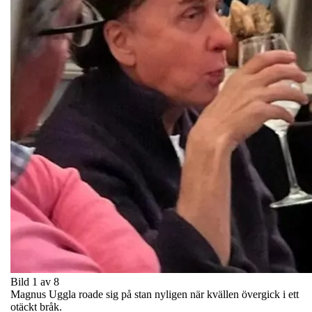
Bild 1 av 8
Magnus Uggla roade sig på stan nyligen när kvällen övergick i ett
otäckt bråk.