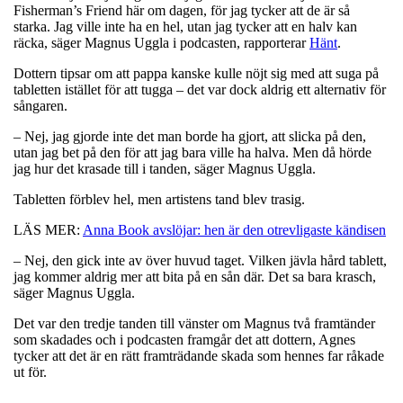
Fisherman’s Friend här om dagen, för jag tycker att de är så
starka. Jag ville inte ha en hel, utan jag tycker att en halv kan
räcka, säger Magnus Uggla i podcasten, rapporterar
Hänt
.
Dottern tipsar om att pappa kanske kulle nöjt sig med att suga på
tabletten istället för att tugga – det var dock aldrig ett alternativ för
sångaren.
– Nej, jag gjorde inte det man borde ha gjort, att slicka på den,
utan jag bet på den för att jag bara ville ha halva. Men då hörde
jag hur det krasade till i tanden, säger Magnus Uggla.
Tabletten förblev hel, men artistens tand blev trasig.
LÄS MER:
Anna Book avslöjar: hen är den otrevligaste kändisen
– Nej, den gick inte av över huvud taget. Vilken jävla hård tablett,
jag kommer aldrig mer att bita på en sån där. Det sa bara krasch,
säger Magnus Uggla.
Det var den tredje tanden till vänster om Magnus två framtänder
som skadades och i podcasten framgår det att dottern, Agnes
tycker att det är en rätt framträdande skada som hennes far råkade
ut för.