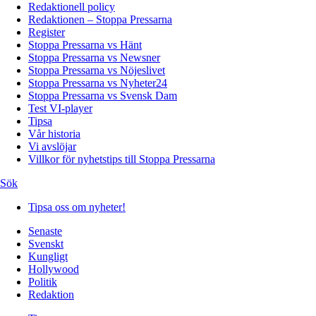
Redaktionell policy
Redaktionen – Stoppa Pressarna
Register
Stoppa Pressarna vs Hänt
Stoppa Pressarna vs Newsner
Stoppa Pressarna vs Nöjeslivet
Stoppa Pressarna vs Nyheter24
Stoppa Pressarna vs Svensk Dam
Test VI-player
Tipsa
Vår historia
Vi avslöjar
Villkor för nyhetstips till Stoppa Pressarna
Sök
Tipsa oss om nyheter!
Senaste
Svenskt
Kungligt
Hollywood
Politik
Redaktion