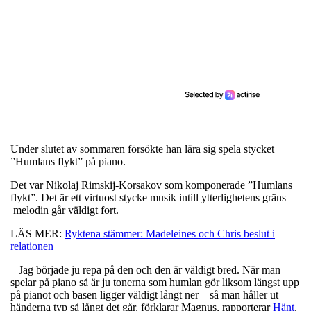
Under slutet av sommaren försökte han lära sig spela stycket
”Humlans flykt” på piano.
Det var Nikolaj Rimskij-Korsakov som komponerade ”Humlans
flykt”. Det är ett virtuost stycke musik intill ytterlighetens gräns –
melodin går väldigt fort.
LÄS MER:
Ryktena stämmer: Madeleines och Chris beslut i
relationen
– Jag började ju repa på den och den är väldigt bred. När man
spelar på piano så är ju tonerna som humlan gör liksom längst upp
på pianot och basen ligger väldigt långt ner – så man håller ut
händerna typ så långt det går, förklarar Magnus, rapporterar
Hänt
.