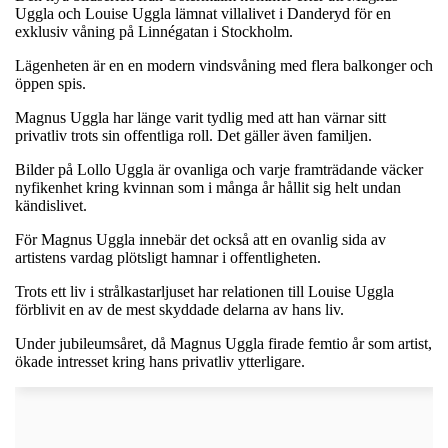
Uggla och Louise Uggla lämnat villalivet i Danderyd för en
exklusiv våning på Linnégatan i Stockholm.
Lägenheten är en en modern vindsvåning med flera balkonger och
öppen spis.
Magnus Uggla har länge varit tydlig med att han värnar sitt
privatliv trots sin offentliga roll. Det gäller även familjen.
Bilder på Lollo Uggla är ovanliga och varje framträdande väcker
nyfikenhet kring kvinnan som i många år hållit sig helt undan
kändislivet.
För Magnus Uggla innebär det också att en ovanlig sida av
artistens vardag plötsligt hamnar i offentligheten.
Trots ett liv i strålkastarljuset har relationen till Louise Uggla
förblivit en av de mest skyddade delarna av hans liv.
Under jubileumsåret, då Magnus Uggla firade femtio år som artist,
ökade intresset kring hans privatliv ytterligare.