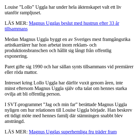
Louise ”Lollo” Uggla har under hela äktenskapet valt ett liv
utanför rampljuset.
LÄS MER:
Magnus Ugglas beslut med hustrun efter 33 år
tillsammans
Medan Magnus Uggla byggt en av Sveriges mest framgångsrika
artistkarriärer har hon arbetat inom reklam- och
produktionsbranschen och hållit sig långt från offentlig
exponering.
Paret gifte sig 1990 och har sällan synts tillsammans vid premiärer
eller röda mattor.
Intresset kring Lollo Uggla har därför vuxit genom åren, inte
minst eftersom Magnus Uggla själv ofta talat om hennes starka
ovilja att bli offentlig person.
I SVT-programmet ”Jag och min far” berättade Magnus Uggla
nyligen om hur relationen till Louise Uggla började. Han beskrev
ett tidigt möte med hennes familj där stämningen snabbt blev
ansträngd.
LÄS MER:
Magnus Ugglas superhemliga fru träder fram