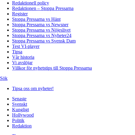
Redaktionell policy
Redaktionen – Stoppa Pressarna
Register
Stoppa Pressarna vs Hänt
Stoppa Pressarna vs Newsner
Stoppa Pressarna vs Nöjeslivet
Stoppa Pressarna vs Nyheter24
Stoppa Pressarna vs Svensk Dam
Test VI-player
Tipsa
Vår historia
Vi avslöjar
Villkor för nyhetstips till Stoppa Pressarna
Sök
Tipsa oss om nyheter!
Senaste
Svenskt
Kungligt
Hollywood
Politik
Redaktion