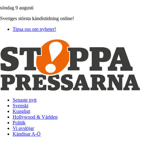
söndag 9 augusti
Sveriges största kändistidning online!
Tipsa oss om nyheter!
Senaste nytt
Svenskt
Kungligt
Hollywood & Världen
Politik
Vi avslöjar
Kändisar A-Ö