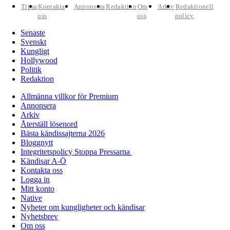
Tipsa
Kontakta
Annonsera
Redaktion
Om
Arkiv
Redaktionell
oss
oss
policy
Senaste
Svenskt
Kungligt
Hollywood
Politik
Redaktion
Allmänna villkor för Premium
Annonsera
Arkiv
Återställ lösenord
Bästa kändissajterna 2026
Bloggnytt
Integritetspolicy Stoppa Pressarna
Kändisar A-Ö
Kontakta oss
Logga in
Mitt konto
Native
Nyheter om kungligheter och kändisar
Nyhetsbrev
Om oss