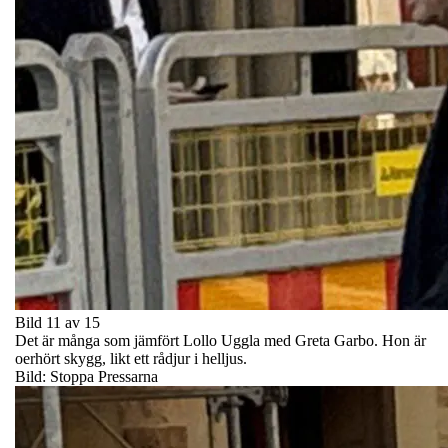
Bild 11 av 15
Det är många som jämfört Lollo Uggla med Greta Garbo. Hon är
oerhört skygg, likt ett rådjur i helljus.
Bild: Stoppa Pressarna