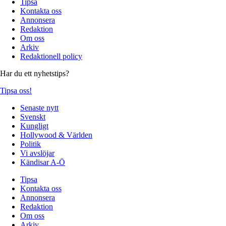
Tipsa
Kontakta oss
Annonsera
Redaktion
Om oss
Arkiv
Redaktionell policy
Har du ett nyhetstips?
Tipsa oss!
Senaste nytt
Svenskt
Kungligt
Hollywood & Världen
Politik
Vi avslöjar
Kändisar A-Ö
Tipsa
Kontakta oss
Annonsera
Redaktion
Om oss
Arkiv