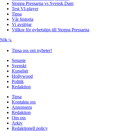
Stoppa Pressarna vs Svensk Dam
Test VI-player
Tipsa
Vår historia
Vi avslöjar
Villkor för nyhetstips till Stoppa Pressarna
Sök
Tipsa oss om nyheter!
Senaste
Svenskt
Kungligt
Hollywood
Politik
Redaktion
Tipsa
Kontakta oss
Annonsera
Redaktion
Om oss
Arkiv
Redaktionell policy