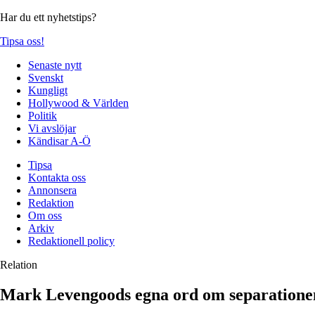
Har du ett nyhetstips?
Tipsa oss!
Senaste nytt
Svenskt
Kungligt
Hollywood & Världen
Politik
Vi avslöjar
Kändisar A-Ö
Tipsa
Kontakta oss
Annonsera
Redaktion
Om oss
Arkiv
Redaktionell policy
Relation
Mark Levengoods egna ord om separatione