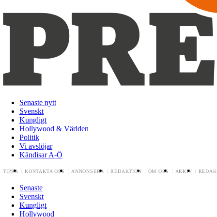
Senaste nytt
Svenskt
Kungligt
Hollywood & Världen
Politik
Vi avslöjar
Kändisar A-Ö
TIPSA
KONTAKTA OSS
ANNONSERA
REDAKTION
OM OSS
ARKIV
REDAK
Senaste
Svenskt
Kungligt
Hollywood