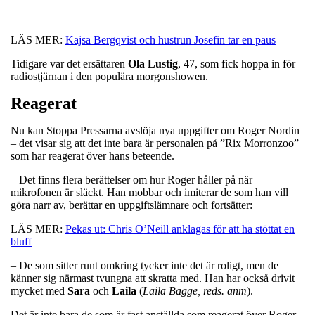
LÄS MER:
Kajsa Bergqvist och hustrun Josefin tar en paus
Tidigare var det ersättaren
Ola
Lustig
, 47, som fick hoppa in för
radiostjärnan i den populära morgonshowen.
Reagerat
Nu kan Stoppa Pressarna avslöja nya uppgifter om Roger Nordin
– det visar sig att det inte bara är personalen på ”Rix Morronzoo”
som har reagerat över hans beteende.
– Det finns flera berättelser om hur Roger håller på när
mikrofonen är släckt. Han mobbar och imiterar de som han vill
göra narr av, berättar en uppgiftslämnare och fortsätter:
LÄS MER:
Pekas ut: Chris O’Neill anklagas för att ha stöttat en
bluff
– De som sitter runt omkring tycker inte det är roligt, men de
känner sig närmast tvungna att skratta med. Han har också drivit
mycket med
Sara
och
Laila
(
Laila Bagge, reds. anm
).
Det är inte bara de som är fast anställda som reagerat över Roger