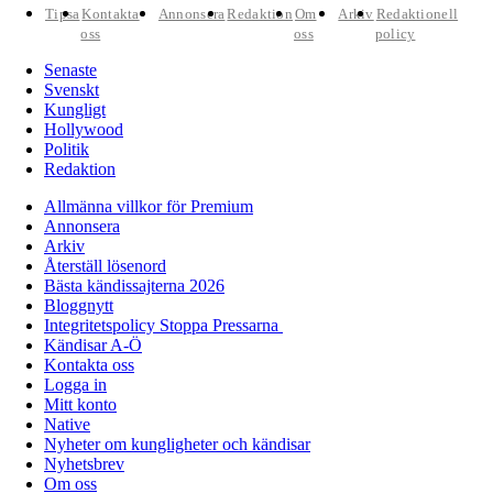
Tipsa
Kontakta
Annonsera
Redaktion
Om
Arkiv
Redaktionell
oss
oss
policy
Senaste
Svenskt
Kungligt
Hollywood
Politik
Redaktion
Allmänna villkor för Premium
Annonsera
Arkiv
Återställ lösenord
Bästa kändissajterna 2026
Bloggnytt
Integritetspolicy Stoppa Pressarna
Kändisar A-Ö
Kontakta oss
Logga in
Mitt konto
Native
Nyheter om kungligheter och kändisar
Nyhetsbrev
Om oss