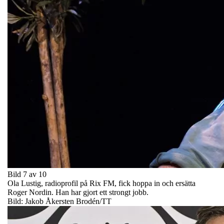
Bild 7 av 10
Ola Lustig, radioprofil på Rix FM, fick hoppa in och ersätta
Roger Nordin. Han har gjort ett strongt jobb.
Bild: Jakob Åkersten Brodén/TT