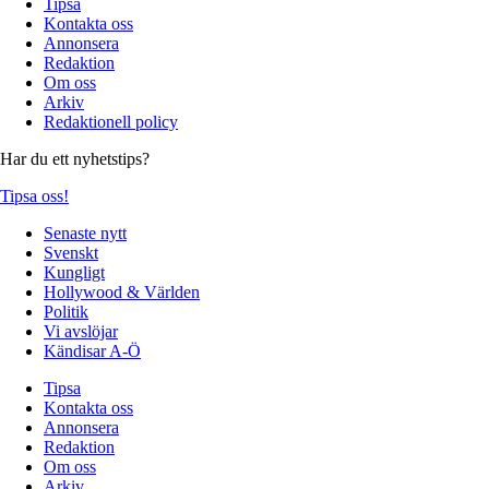
Tipsa
Kontakta oss
Annonsera
Redaktion
Om oss
Arkiv
Redaktionell policy
Har du ett nyhetstips?
Tipsa oss!
Senaste nytt
Svenskt
Kungligt
Hollywood & Världen
Politik
Vi avslöjar
Kändisar A-Ö
Tipsa
Kontakta oss
Annonsera
Redaktion
Om oss
Arkiv