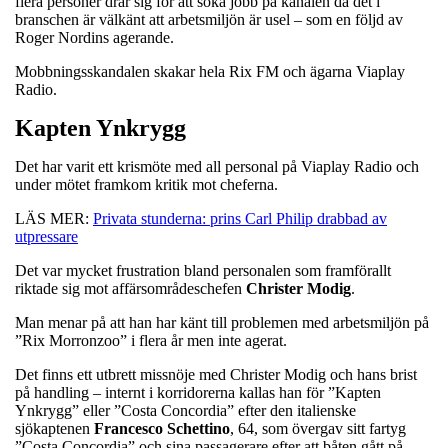
flera personer drar sig för att söka jobb på kanalen då det i
branschen är välkänt att arbetsmiljön är usel – som en följd av
Roger Nordins agerande.
Mobbningsskandalen skakar hela Rix FM och ägarna Viaplay
Radio.
Kapten Ynkrygg
Det har varit ett krismöte med all personal på Viaplay Radio och
under mötet framkom kritik mot cheferna.
LÄS MER:
Privata stunderna: prins Carl Philip drabbad av
utpressare
Det var mycket frustration bland personalen som framförallt
riktade sig mot affärsområdeschefen
Christer
Modig
.
Man menar på att han har känt till problemen med arbetsmiljön på
”Rix Morronzoo” i flera år men inte agerat.
Det finns ett utbrett missnöje med Christer Modig och hans brist
på handling – internt i korridorerna kallas han för ”Kapten
Ynkrygg” eller ”Costa Concordia” efter den italienske
sjökaptenen
Francesco
Schettino
, 64, som övergav sitt fartyg
”Costa Concordia” och sina passagerare efter att båten gått på