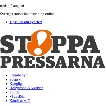
fredag 7 augusti
Sveriges största kändistidning online!
Tipsa oss om nyheter!
Senaste nytt
Svenskt
Kungligt
Hollywood & Världen
Politik
Vi avslöjar
Kändisar A-Ö