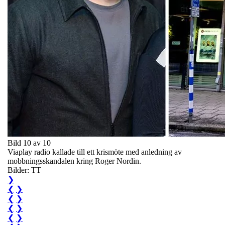
Bild 10 av 10
Viaplay radio kallade till ett krismöte med anledning av
mobbningsskandalen kring Roger Nordin.
Bilder: TT
❯
❮
❯
❮
❯
❮
❯
❮
❯