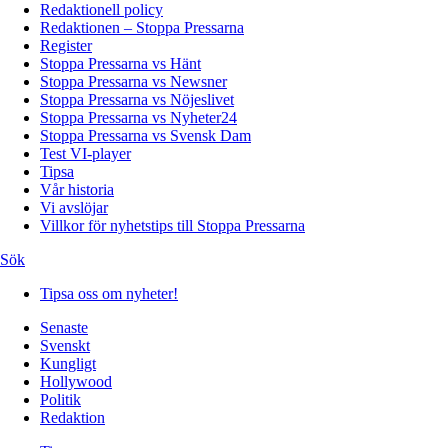
Redaktionell policy
Redaktionen – Stoppa Pressarna
Register
Stoppa Pressarna vs Hänt
Stoppa Pressarna vs Newsner
Stoppa Pressarna vs Nöjeslivet
Stoppa Pressarna vs Nyheter24
Stoppa Pressarna vs Svensk Dam
Test VI-player
Tipsa
Vår historia
Vi avslöjar
Villkor för nyhetstips till Stoppa Pressarna
Sök
Tipsa oss om nyheter!
Senaste
Svenskt
Kungligt
Hollywood
Politik
Redaktion