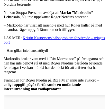
Nordins beteende.
Nu kan Stoppa Pressarna avslöja att
Marko ”Markoolio”
Lehtosalo
, 50, inte uppskattar Roger Nordins beteende.
– Markoolio har visat sitt missnöje med hur Roger håller på med
de andra, säger uppgiftslämnaren och tillägger:
LÄS MER:
Kristin Kaspersens hälsoproblem förvärrade – tvingas
bort
– Han gillar inte hans attityd!
Markoolio brukar vara med i ”Rix Morronzoo” på fredagarna och
han har inte behövt stå ut med Roger Nordins påstådda beteende
fem dagar i veckan – ändå har det räckt för att artisten ska ha
reagerat.
Framtiden för Roger Nordin på Rix FM är ännu inte avgjord –
enligt uppgift pågår fortfarande en omfattande
internutredning mot radioprataren.