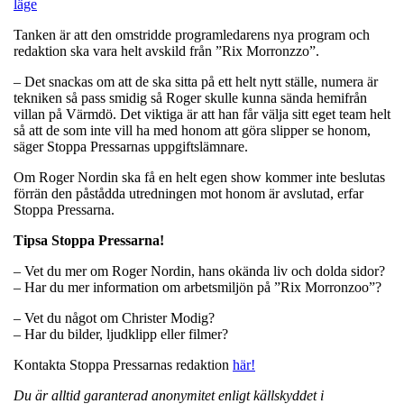
läge
Tanken är att den omstridde programledarens nya program och
redaktion ska vara helt avskild från ”Rix Morronzzo”.
– Det snackas om att de ska sitta på ett helt nytt ställe, numera är
tekniken så pass smidig så Roger skulle kunna sända hemifrån
villan på Värmdö. Det viktiga är att han får välja sitt eget team helt
så att de som inte vill ha med honom att göra slipper se honom,
säger Stoppa Pressarnas uppgiftslämnare.
Om Roger Nordin ska få en helt egen show kommer inte beslutas
förrän den påstådda utredningen mot honom är avslutad, erfar
Stoppa Pressarna.
Tipsa Stoppa Pressarna!
– Vet du mer om Roger Nordin, hans okända liv och dolda sidor?
– Har du mer information om arbetsmiljön på ”Rix Morronzoo”?
– Vet du något om Christer Modig?
– Har du bilder, ljudklipp eller filmer?
Kontakta Stoppa Pressarnas redaktion
här!
Du är alltid garanterad anonymitet enligt källskyddet i