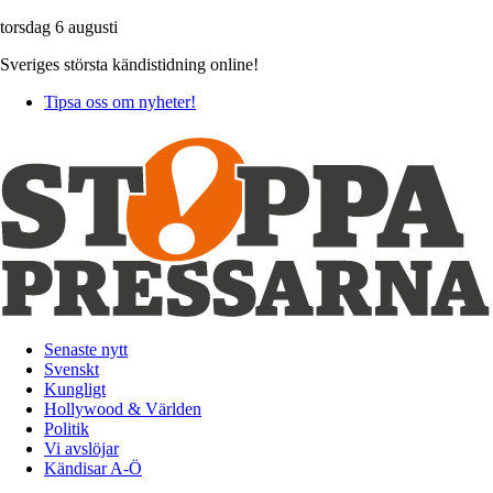
torsdag 6 augusti
Sveriges största kändistidning online!
Tipsa oss om nyheter!
Senaste nytt
Svenskt
Kungligt
Hollywood & Världen
Politik
Vi avslöjar
Kändisar A-Ö