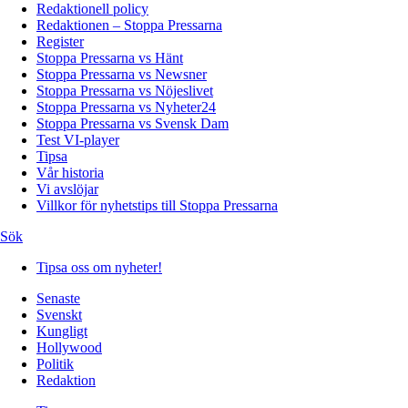
Redaktionell policy
Redaktionen – Stoppa Pressarna
Register
Stoppa Pressarna vs Hänt
Stoppa Pressarna vs Newsner
Stoppa Pressarna vs Nöjeslivet
Stoppa Pressarna vs Nyheter24
Stoppa Pressarna vs Svensk Dam
Test VI-player
Tipsa
Vår historia
Vi avslöjar
Villkor för nyhetstips till Stoppa Pressarna
Sök
Tipsa oss om nyheter!
Senaste
Svenskt
Kungligt
Hollywood
Politik
Redaktion