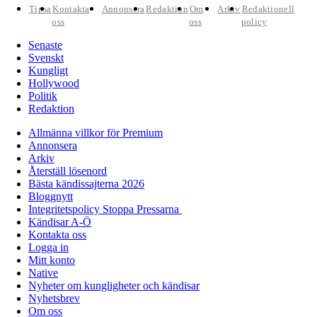
Tipsa
Kontakta
Annonsera
Redaktion
Om
Arkiv
Redaktionell
oss
oss
policy
Senaste
Svenskt
Kungligt
Hollywood
Politik
Redaktion
Allmänna villkor för Premium
Annonsera
Arkiv
Återställ lösenord
Bästa kändissajterna 2026
Bloggnytt
Integritetspolicy Stoppa Pressarna
Kändisar A-Ö
Kontakta oss
Logga in
Mitt konto
Native
Nyheter om kungligheter och kändisar
Nyhetsbrev
Om oss