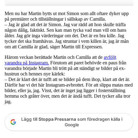
Men nu har Martin bytts ut mot Simon som allt oftare dyker upp
på premiärer och tillställningar i sällskap av Camilla.
– Jag är glad att det är Simon. Jag var rädd att hon skulle träffa
någon dålig, faktiskt. Sen kan man tycka vad man vill om hans
ålder. Jag gör inga värderingar om det. Det är en bra kille. Jag
tycker det ska framhävas. Jag struntar i vem killen är, jag är mån
om att Camilla är glad, säger Martin till Expressen.
Härom veckan berättade Martin och Camilla att de
avföljt
varandra på Instagram.
Förutom att paret behövde en paus från
varandra började Martin bli trött på att ständigt se bilder på ex-
hustrun och hennes nye kärlek:
– Det är klart det är tufft att se bilder på dem ihop, klart att det är.
Därför har vi det här Instagram-avbrottet. För att slippa matas med
bilder, eller ja, jag. Visst, det är inget jag ligger i fosterställning
hemma och gråter över, men det är ändå tufft. Det tycker alla tror
jag.
Lägg till
Stoppa Pressarna
som föredragen källa i
Google