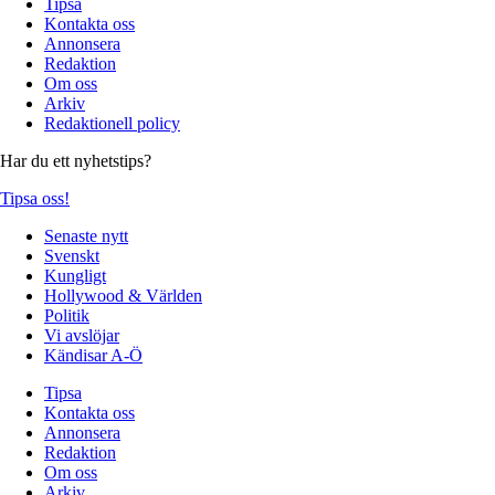
Tipsa
Kontakta oss
Annonsera
Redaktion
Om oss
Arkiv
Redaktionell policy
Har du ett nyhetstips?
Tipsa oss!
Senaste nytt
Svenskt
Kungligt
Hollywood & Världen
Politik
Vi avslöjar
Kändisar A-Ö
Tipsa
Kontakta oss
Annonsera
Redaktion
Om oss
Arkiv