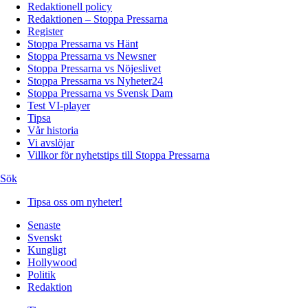
Redaktionell policy
Redaktionen – Stoppa Pressarna
Register
Stoppa Pressarna vs Hänt
Stoppa Pressarna vs Newsner
Stoppa Pressarna vs Nöjeslivet
Stoppa Pressarna vs Nyheter24
Stoppa Pressarna vs Svensk Dam
Test VI-player
Tipsa
Vår historia
Vi avslöjar
Villkor för nyhetstips till Stoppa Pressarna
Sök
Tipsa oss om nyheter!
Senaste
Svenskt
Kungligt
Hollywood
Politik
Redaktion