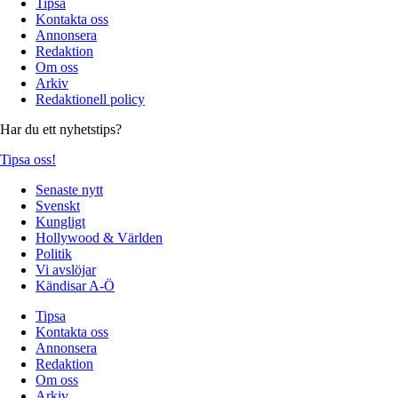
Tipsa
Kontakta oss
Annonsera
Redaktion
Om oss
Arkiv
Redaktionell policy
Har du ett nyhetstips?
Tipsa oss!
Senaste nytt
Svenskt
Kungligt
Hollywood & Världen
Politik
Vi avslöjar
Kändisar A-Ö
Tipsa
Kontakta oss
Annonsera
Redaktion
Om oss
Arkiv