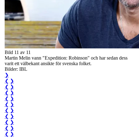
Bild 11 av 11
Martin Melin vann "Expedition: Robinson" och har sedan dess
varit ett välbekant ansikte för svenska folket.
Bilder: IBL
❯
❮
❯
❮
❯
❮
❯
❮
❯
❮
❯
❮
❯
❮
❯
❮
❯
❮
❯
❮
❯