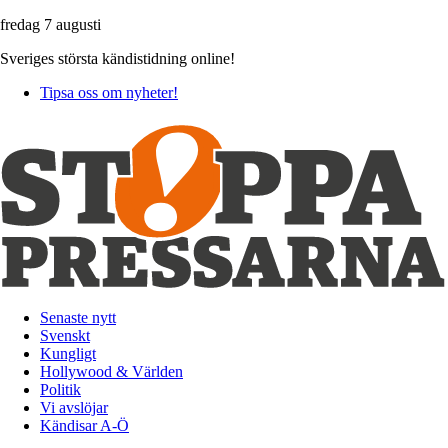
fredag 7 augusti
Sveriges största kändistidning online!
Tipsa oss om nyheter!
Senaste nytt
Svenskt
Kungligt
Hollywood & Världen
Politik
Vi avslöjar
Kändisar A-Ö