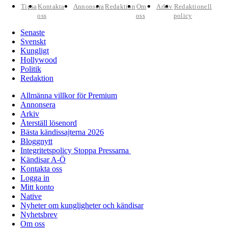
Tipsa
Kontakta
Annonsera
Redaktion
Om
Arkiv
Redaktionell
oss
oss
policy
Senaste
Svenskt
Kungligt
Hollywood
Politik
Redaktion
Allmänna villkor för Premium
Annonsera
Arkiv
Återställ lösenord
Bästa kändissajterna 2026
Bloggnytt
Integritetspolicy Stoppa Pressarna
Kändisar A-Ö
Kontakta oss
Logga in
Mitt konto
Native
Nyheter om kungligheter och kändisar
Nyhetsbrev
Om oss