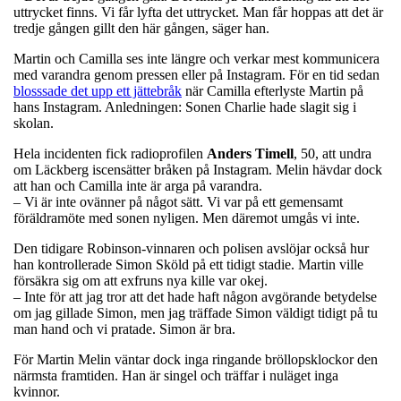
uttrycket finns. Vi får lyfta det uttrycket. Man får hoppas att det är
tredje gången gillt den här gången, säger han.
Martin och Camilla ses inte längre och verkar mest kommunicera
med varandra genom pressen eller på Instagram. För en tid sedan
blosssade det upp ett jättebråk
när Camilla efterlyste Martin på
hans Instagram. Anledningen: Sonen Charlie hade slagit sig i
skolan.
Hela incidenten fick radioprofilen
Anders Timell
, 50, att undra
om Läckberg iscensätter bråken på Instagram. Melin hävdar dock
att han och Camilla inte är arga på varandra.
– Vi är inte ovänner på något sätt. Vi var på ett gemensamt
föräldramöte med sonen nyligen. Men däremot umgås vi inte.
Den tidigare Robinson-vinnaren och polisen avslöjar också hur
han kontrollerade Simon Sköld på ett tidigt stadie. Martin ville
försäkra sig om att exfruns nya kille var okej.
– Inte för att jag tror att det hade haft någon avgörande betydelse
om jag gillade Simon, men jag träffade Simon väldigt tidigt på tu
man hand och vi pratade. Simon är bra.
För Martin Melin väntar dock inga ringande bröllopsklockor den
närmsta framtiden. Han är singel och träffar i nuläget inga
kvinnor.