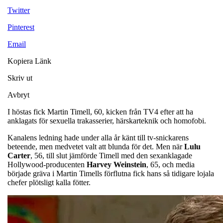
Twitter
Pinterest
Email
Kopiera Länk
Skriv ut
Avbryt
I höstas fick Martin Timell, 60, kicken från TV4 efter att ha
anklagats för sexuella trakasserier, härskarteknik och homofobi.
Kanalens ledning hade under alla år känt till tv-snickarens
beteende, men medvetet valt att blunda för det. Men när
Lulu
Carter
, 56, till slut jämförde Timell med den sexanklagade
Hollywood-producenten
Harvey Weinstein
, 65, och media
började gräva i Martin Timells förflutna fick hans så tidigare lojala
chefer plötsligt kalla fötter.