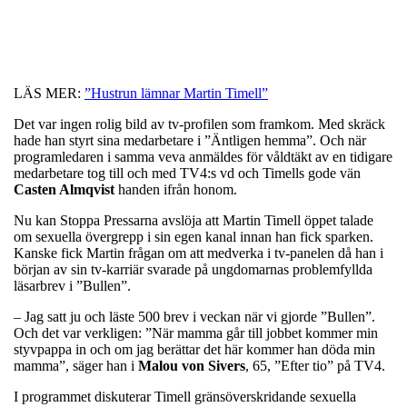
LÄS MER:
”Hustrun lämnar Martin Timell”
Det var ingen rolig bild av tv-profilen som framkom. Med skräck
hade han styrt sina medarbetare i ”Äntligen hemma”. Och när
programledaren i samma veva anmäldes för våldtäkt av en tidigare
medarbetare tog till och med TV4:s vd och Timells gode vän
Casten Almqvist
handen ifrån honom.
Nu kan Stoppa Pressarna avslöja att Martin Timell öppet talade
om sexuella övergrepp i sin egen kanal innan han fick sparken.
Kanske fick Martin frågan om att medverka i tv-panelen då han i
början av sin tv-karriär svarade på ungdomarnas problemfyllda
läsarbrev i ”Bullen”.
– Jag satt ju och läste 500 brev i veckan när vi gjorde ”Bullen”.
Och det var verkligen: ”När mamma går till jobbet kommer min
styvpappa in och om jag berättar det här kommer han döda min
mamma”, säger han i
Malou von Sivers
, 65, ”Efter tio” på TV4.
I programmet diskuterar Timell gränsöverskridande sexuella