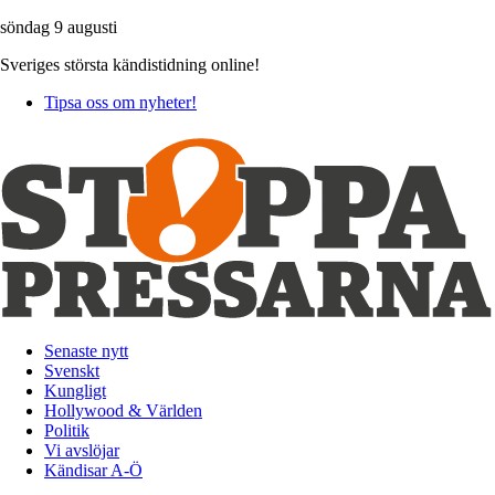
söndag 9 augusti
Sveriges största kändistidning online!
Tipsa oss om nyheter!
Senaste nytt
Svenskt
Kungligt
Hollywood & Världen
Politik
Vi avslöjar
Kändisar A-Ö