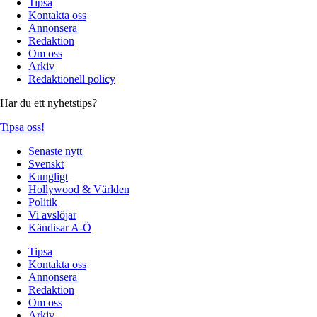
Tipsa
Kontakta oss
Annonsera
Redaktion
Om oss
Arkiv
Redaktionell policy
Har du ett nyhetstips?
Tipsa oss!
Senaste nytt
Svenskt
Kungligt
Hollywood & Världen
Politik
Vi avslöjar
Kändisar A-Ö
Tipsa
Kontakta oss
Annonsera
Redaktion
Om oss
Arkiv