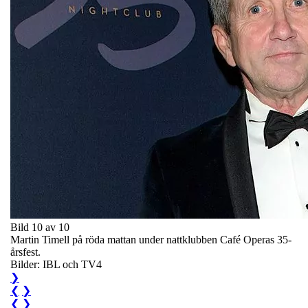
Bild 10 av 10
Martin Timell på röda mattan under nattklubben Café Operas 35-
årsfest.
Bilder: IBL och TV4
❯
❮
❯
❮
❯