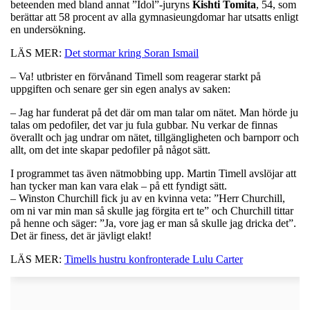
beteenden med bland annat ”Idol”-juryns
Kishti Tomita
, 54, som
berättar att 58 procent av alla gymnasieungdomar har utsatts enligt
en undersökning.
LÄS MER:
Det stormar kring Soran Ismail
– Va! utbrister en förvånand Timell som reagerar starkt på
uppgiften och senare ger sin egen analys av saken:
– Jag har funderat på det där om man talar om nätet. Man hörde ju
talas om pedofiler, det var ju fula gubbar. Nu verkar de finnas
överallt och jag undrar om nätet, tillgängligheten och barnporr och
allt, om det inte skapar pedofiler på något sätt.
I programmet tas även nätmobbing upp. Martin Timell avslöjar att
han tycker man kan vara elak – på ett fyndigt sätt.
– Winston Churchill fick ju av en kvinna veta: ”Herr Churchill,
om ni var min man så skulle jag förgita ert te” och Churchill tittar
på henne och säger: ”Ja, vore jag er man så skulle jag dricka det”.
Det är finess, det är jävligt elakt!
LÄS MER:
Timells hustru konfronterade Lulu Carter