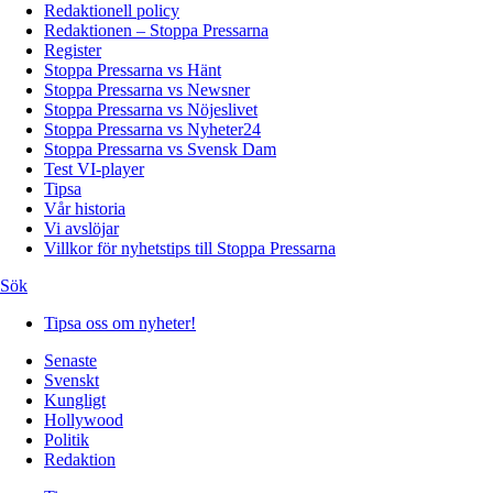
Redaktionell policy
Redaktionen – Stoppa Pressarna
Register
Stoppa Pressarna vs Hänt
Stoppa Pressarna vs Newsner
Stoppa Pressarna vs Nöjeslivet
Stoppa Pressarna vs Nyheter24
Stoppa Pressarna vs Svensk Dam
Test VI-player
Tipsa
Vår historia
Vi avslöjar
Villkor för nyhetstips till Stoppa Pressarna
Sök
Tipsa oss om nyheter!
Senaste
Svenskt
Kungligt
Hollywood
Politik
Redaktion