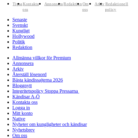
Tipsa
Kontakta
Annonsera
Redaktion
Om
Arkiv
Redaktionell
oss
oss
policy
Senaste
Svenskt
Kungligt
Hollywood
Politik
Redaktion
Allmänna villkor för Premium
Annonsera
Arkiv
Återställ lösenord
Bästa kändissajterna 2026
Bloggnytt
Integritetspolicy Stoppa Pressarna
Kändisar A-Ö
Kontakta oss
Logga in
Mitt konto
Native
Nyheter om kungligheter och kändisar
Nyhetsbrev
Om oss