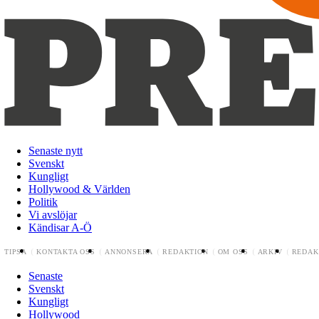
Senaste nytt
Svenskt
Kungligt
Hollywood & Världen
Politik
Vi avslöjar
Kändisar A-Ö
TIPSA
KONTAKTA OSS
ANNONSERA
REDAKTION
OM OSS
ARKIV
REDAK
Senaste
Svenskt
Kungligt
Hollywood