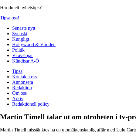
Har du ett nyhetstips?
Tipsa oss!
Senaste nytt
Svenskt
Kungligt
Hollywood & Världen
Politik
Vi avslöjar
Kändisar A-Ö
Tipsa
Kontakta oss
Annonsera
Redaktion
Om oss
Arkiv
Redaktionell policy
Martin Timell talar ut om otroheten i tv-p
Martin Timell misstänktes ha en utomäktenskaplig affär med Lulu Cart