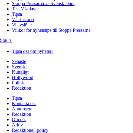
Stoppa Pressarna vs Svensk Dam
Test VI-player
Tipsa
Vår historia
Vi avslöjar
Villkor för nyhetstips till Stoppa Pressarna
Sök
Tipsa oss om nyheter!
Senaste
Svenskt
Kungligt
Hollywood
Politik
Redaktion
Tipsa
Kontakta oss
Annonsera
Redaktion
Om oss
Arkiv
Redaktionell policy