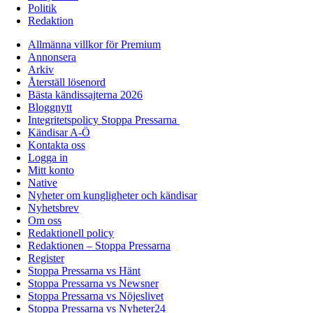
Politik
Redaktion
Allmänna villkor för Premium
Annonsera
Arkiv
Återställ lösenord
Bästa kändissajterna 2026
Bloggnytt
Integritetspolicy Stoppa Pressarna
Kändisar A-Ö
Kontakta oss
Logga in
Mitt konto
Native
Nyheter om kungligheter och kändisar
Nyhetsbrev
Om oss
Redaktionell policy
Redaktionen – Stoppa Pressarna
Register
Stoppa Pressarna vs Hänt
Stoppa Pressarna vs Newsner
Stoppa Pressarna vs Nöjeslivet
Stoppa Pressarna vs Nyheter24